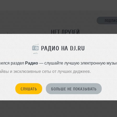
ПОДПИ
НЕТ ДРУЗЕЙ
лма-Ата
Стань первым!
РАДИО НА DJ.RU
ДОБАВИТЬ В ДР
вился раздел
Радио
— слушайте лучшую электронную музык
айвы и эксклюзивные сеты от лучших диджеев.
СЛУШАТЬ
БОЛЬШЕ НЕ ПОКАЗЫВАТЬ