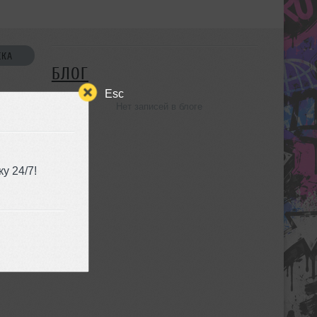
СКА
БЛОГ
Esc
Нет записей в блоге
УЗЬЯ
у 24/7!