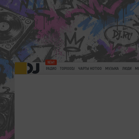
РАДИО
TOP100DJ
ЧАРТЫ HOT100
МУЗЫКА
ЛЮДИ
М