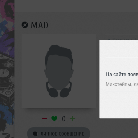
MAD
Казахстан, А
На сайте поя
Микстейпы, л
0
ЛИЧНОЕ СООБЩЕНИЕ