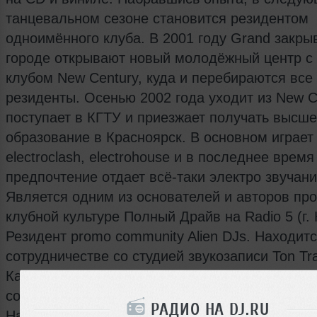
танцевальном сезоне становится резидентом
одноимённого клуба. В 2001 году Grand закрыв
городе открывают новый молодёжный центр c
клубом New Century, куда и перебираются все
резиденты. Осенью 2002 года уходит из New C
поступает в КГТУ и приезжает получать высш
образование в Красноярск. В основном играет
electroclash, electrohouse и в последнее время
предпочтение отдает всё-таки электро звучан
Является одним из основателей и авторов пр
клубной культуре Полный Драйв на Radio 5 (г. 
Резидент promo community Alien DJs. Находитс
сотрудничестве со студией звукозаписи Ton Tra
Канск), где в свободное время занимается на
собственных треков, миксов и другой студийно
РАДИО НА DJ.RU
На танцевальной сцене Красноярска, его сеты