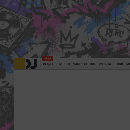
РАДИО
TOP100DJ
ЧАРТЫ HOT100
МУЗЫКА
ЛЮДИ
М