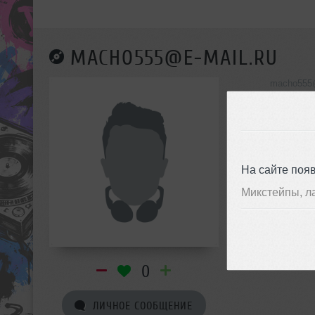
MACHO555@E-MAIL.RU
macho555@
инф
На сайте поя
Микстейпы, л
0
ЛИЧНОЕ СООБЩЕНИЕ