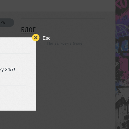
СКА
БЛОГ
Esc
Нет записей в блоге
УЗЬЯ
у 24/7!