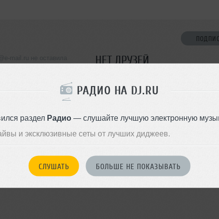
ПОДПИ
НЕТ ДРУЗЕЙ
e-mail.ru не оставила
ормации о себе
Стань первым!
РАДИО НА DJ.RU
ДОБАВИТЬ В ДР
вился раздел
Радио
— слушайте лучшую электронную музык
айвы и эксклюзивные сеты от лучших диджеев.
СЛУШАТЬ
БОЛЬШЕ НЕ ПОКАЗЫВАТЬ