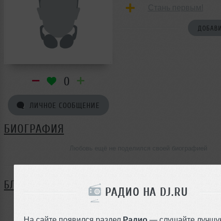
Стань первым!
ДОБАВИ
0
ЛИЧНОЕ СООБЩЕНИЕ
БИОГРАФИЯ
Любовь ещё не поделился своей биографией
БЛОГ
РАДИО НА DJ.RU
Нет записей в блоге
На сайте появился раздел
Радио
— слушайте лучшу