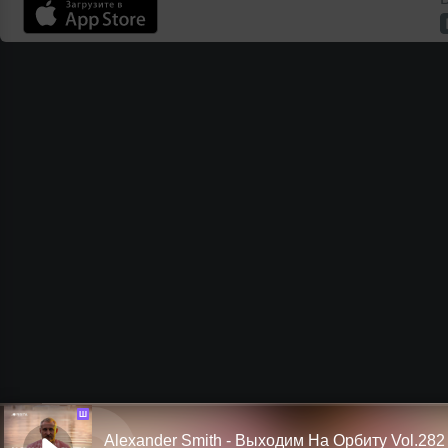
Ш
Alexander Smith - Выходим На Орбиту Vol.282