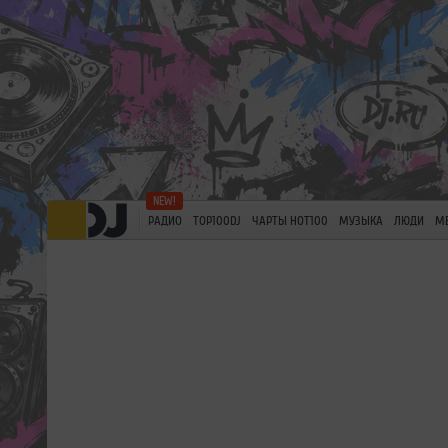
РАДИО
TOP100DJ
ЧАРТЫ HOT100
МУЗЫКА
ЛЮДИ
М