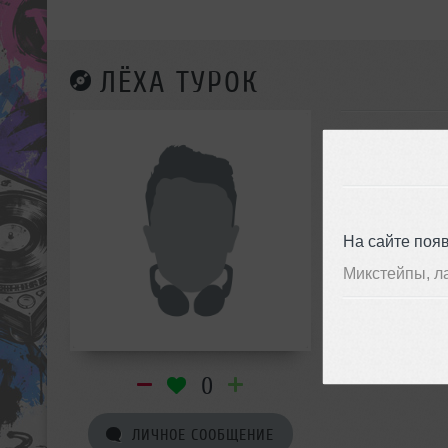
ЛЁХА ТУРОК
На сайте поя
Микстейпы, л
0
ЛИЧНОЕ СООБЩЕНИЕ