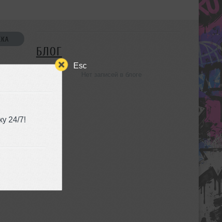
СКА
БЛОГ
Esc
Нет записей в блоге
УЗЬЯ
у 24/7!