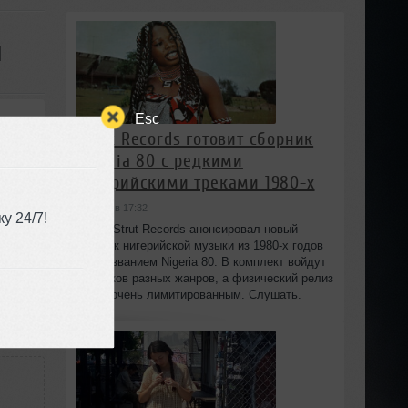
d
Esc
Strut Records готовит сборник
(Bonus Track) Lykov - Rhythm of your heart (Extended Mix) [Road Story Records]
Nigeria 80 с редкими
нигерийскими треками 1980-х
сегодня в 17:32
у 24/7!
-3:17
Лейбл Strut Records анонсировал новый
сборник нигерийской музыки из 1980-х годов
под названием Nigeria 80. В комплект войдут
13 треков разных жанров, а физический релиз
будет очень лимитированным. Слушать.