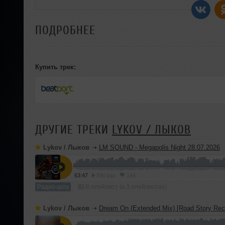
ПОДРОБНЕЕ
Купить трек:
ДРУГИЕ ТРЕКИ
LYKOV / ЛЫКОВ
Lykov / Лыков
➝
LM SOUND - Megapolis Night 28.07.2026
63:47
590 раз
144
Радио-шоу
В плейлист (в 3 плейлистах)
Lykov / Лыков
➝
Dream On (Extended Mix) [Road Story Rec