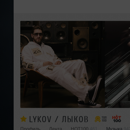
LYKOV / ЛЫКОВ
Профиль
Лента
HOT100
461
Музыка
94