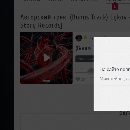
6
Авторский трек: (Bonus Track) Lykov 
Story Records]
Lykov / Лыков
Авторский трек
Dance-Pop
На сайте поя
00:00
Микстейпы, л
287
Добавить
П
РАС