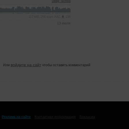
Deep Techno
117 MB, 256 kbps AAC
135
13 июля
войдите на сайт
Или
чтобы оставить комментарий
Реклама на сайте
Контактная информация
Вакансии