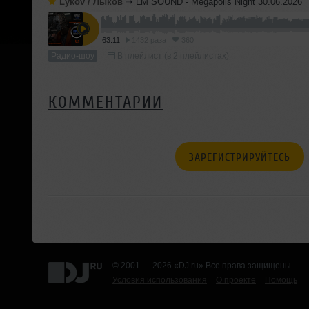
Lykov / Лыков
➝
LM SOUND - Megapolis Night 30.06.2026
63:11
1432 раза
360
Радио-шоу
В плейлист (в 2 плейлистах)
КОММЕНТАРИИ
ЗАРЕГИСТРИРУЙТЕСЬ
© 2001 — 2026 «DJ.ru» Все права защищены.
Условия использования
О проекте
Помощь