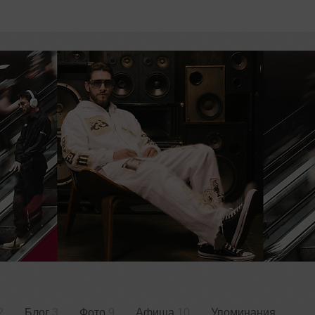
2
Блог
3
Фото
9
Афиша
10
Упоминания