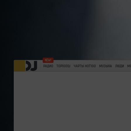
РАДИО
TOP100DJ
ЧАРТЫ HOT100
МУЗЫКА
ЛЮДИ
М