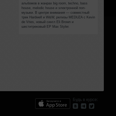
альбомов в жанрах big room, techno, bass
house, melodic house и электронной поп-
музыки. В центре внимания — совместный
трек Hardwell и W&W, релизы MEDUZA с Kevin
de Vries, новый сингл Eli Brown и
шеститрековый EP Max Styler.
Будь в курсе: