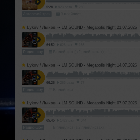
5:28
923 раза
230
Авторский трек
В плейлист
Lykov / Лыков
➝
LM SOUND - Megapolis Night 21.07.2026
64:52
626 раз
165
Радио-шоу
В плейлист (в 2 плейлистах)
Lykov / Лыков
➝
LM SOUND - Megapolis Night 14.07.2026
66:28
263 раза
77
Радио-шоу
В плейлист
Lykov / Лыков
➝
LM SOUND - Megapolis Night 07.07.2026
65:45
1427 раз
344
Радио-шоу
В плейлист (в 2 плейлистах)