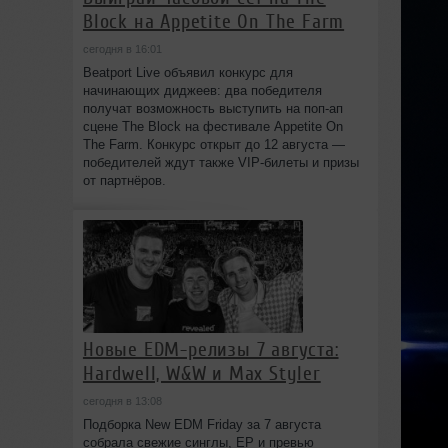
Block на Appetite On The Farm
сегодня в 16:01
Beatport Live объявил конкурс для
начинающих диджеев: два победителя
получат возможность выступить на поп‑ап
сцене The Block на фестивале Appetite On
The Farm. Конкурс открыт до 12 августа —
победителей ждут также VIP‑билеты и призы
от партнёров.
Новые EDM-релизы 7 августа:
Hardwell, W&W и Max Styler
сегодня в 13:08
Подборка New EDM Friday за 7 августа
собрала свежие синглы, EP и превью