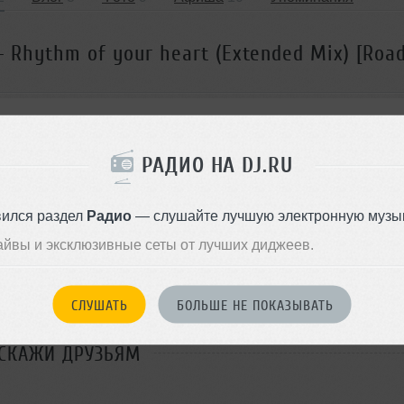
- Rhythm of your heart (Extended Mix) [Roa
РАДИО НА DJ.RU
вился раздел
Радио
— слушайте лучшую электронную музык
айвы и эксклюзивные сеты от лучших диджеев.
В очередь
Комментировать
</>
03:17
1224
Скачать
СЛУШАТЬ
БОЛЬШЕ НЕ ПОКАЗЫВАТЬ
ОДДЕРЖАТЬ АРТИСТА
СКАЖИ ДРУЗЬЯМ