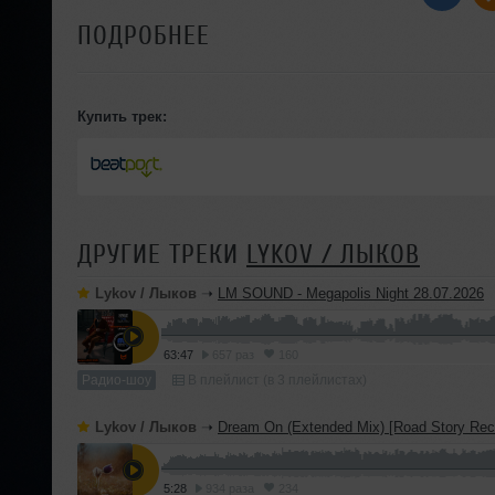
ПОДРОБНЕЕ
Купить трек:
ДРУГИЕ ТРЕКИ
LYKOV / ЛЫКОВ
Lykov / Лыков
➝
LM SOUND - Megapolis Night 28.07.2026
63:47
657 раз
160
Радио-шоу
В плейлист (в 3 плейлистах)
Lykov / Лыков
➝
Dream On (Extended Mix) [Road Story Rec
5:28
934 раза
234