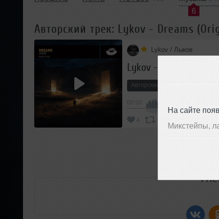
6
Авторский трек: Lykov - Dreams (Ori
Lykov / Лыков
Lykov - Dreams (Origi
Авторский трек
House
00:00
На сайте поя
В 
4
Добавить
Микстейпы, л
П
РАС