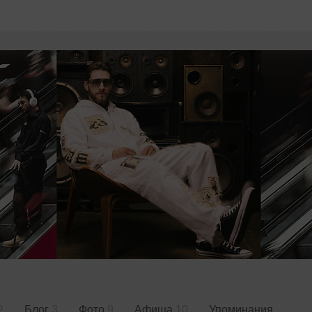
2
Блог
3
Фото
9
Афиша
10
Упоминания