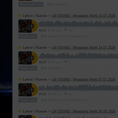
Авторский трек
В плейлист
Lykov / Лыков
➝
LM SOUND - Megapolis Night 21.07.2026
64:52
633 раза
168
Радио-шоу
В плейлист (в 2 плейлистах)
Lykov / Лыков
➝
LM SOUND - Megapolis Night 14.07.2026
66:28
263 раза
77
Радио-шоу
В плейлист
Lykov / Лыков
➝
LM SOUND - Megapolis Night 07.07.2026
65:45
1431 раз
344
Радио-шоу
В плейлист (в 2 плейлистах)
Lykov / Лыков
➝
LM SOUND - Megapolis Night 30.06.2026