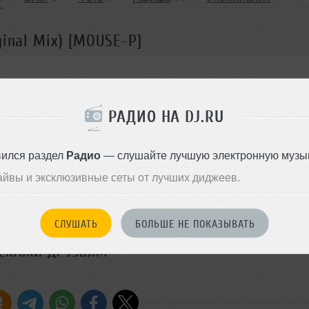
ginal Mix) [MOUSE-P]
nal Mix) [MOUSE-P]
РАДИО НА DJ.RU
вился раздел
Радио
— слушайте лучшую электронную музык
очередь
Комментировать
</>
03:10
170
Скачать
айвы и эксклюзивные сеты от лучших диджеев.
ОДДЕРЖАТЬ АРТИСТА
СЛУШАТЬ
БОЛЬШЕ НЕ ПОКАЗЫВАТЬ
СКАЖИ ДРУЗЬЯМ