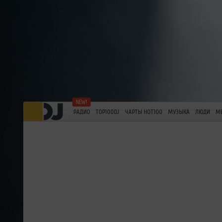
РАДИО
TOP100DJ
ЧАРТЫ HOT100
МУЗЫКА
ЛЮДИ
М