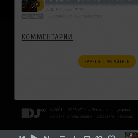
63:11
1439 раз
364
Радио-шоу
В плейлист (в 2 плейлистах)
КОММЕНТАРИИ
ЗАРЕГИСТРИРУЙТЕСЬ
© 2001 — 2026 «DJ.ru» Все права защищены.
Условия использования
О проекте
Помощь