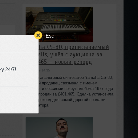
Esc
Yamaha CS-80, приписываемый
Vangelis, ушёл с аукциона за
£401,465 — новый рекорд
-3:10
у 24/7!
сегодня в 14:35
Редкий аналоговый синтезатор Yamaha CS-80,
который продавец связывал с именем
Vangelis и сессиями вокруг альбома 1977 года
Spiral, продан за £401,465. Сделка установила
новый рекорд для самой дорогой продажи
синтезатора.