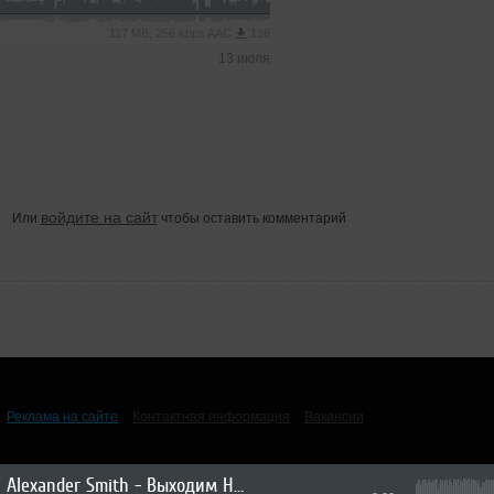
117 MB, 256 kbps AAC
136
13 июля
войдите на сайт
Или
чтобы оставить комментарий
Реклама на сайте
Контактная информация
Вакансии
Alexander Smith - Выходим На Орбиту Vol.267