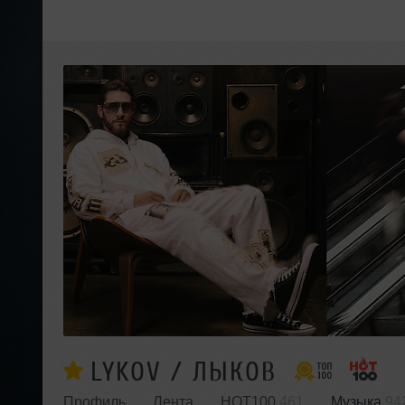
LYKOV / ЛЫКОВ
Профиль
Лента
HOT100
461
Музыка
94