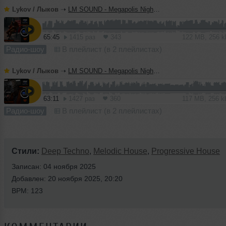
Lykov / Лыков
➝
LM SOUND - Megapolis Night 07.07.2026
65:45
1415 раз
343
122 MB, 256 
Радио-шоу
В плейлист (в 2 плейлистах)
Lykov / Лыков
➝
LM SOUND - Megapolis Night 30.06.2026
63:11
1427 раз
360
117 MB, 256 
Радио-шоу
В плейлист (в 2 плейлистах)
Стили:
Deep Techno
,
Melodic House
,
Progressive House
Записан: 04 ноября 2025
Добавлен: 20 ноября 2025, 20:20
BPM: 123