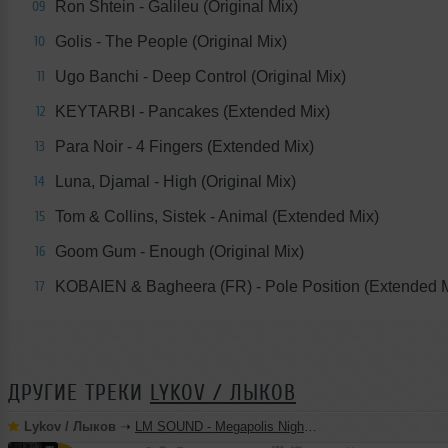
Ron Shtein - Galileu (Original Mix)
09
Golis - The People (Original Mix)
10
Ugo Banchi - Deep Control (Original Mix)
11
KEYTARBI - Pancakes (Extended Mix)
12
Para Noir - 4 Fingers (Extended Mix)
13
Luna, Djamal - High (Original Mix)
14
Tom & Collins, Sistek - Animal (Extended Mix)
15
Goom Gum - Enough (Original Mix)
16
KOBAIEN & Bagheera (FR) - Pole Position (Extended M
17
ДРУГИЕ ТРЕКИ
LYKOV / ЛЫКОВ
Lykov / Лыков
➝
LM SOUND - Megapolis Night 28.07.2026