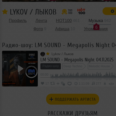
LYKOV / ЛЫКОВ
Профиль
Лента
HOT100
461
Музыка
942
6
Фото
9
Афиша
10
Упоминания
Радио-шоу: LM SOUND - Megapolis Night 04
Lykov / Лыков
LM SOUND - Megapolis Night 04.11.2025
Радио-шоу
Deep Techno
Melodic House
00:00
Progressive House
</>
17
1:11:09
277
ПОДДЕРЖАТЬ АРТИСТА
РАССКАЖИ ДРУЗЬЯМ