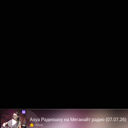
Ш
Asya Радиошоу на Меганайт радио (07.07.26)
Asya