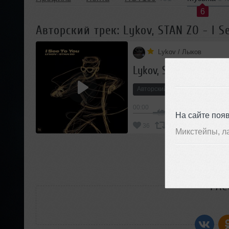
6
Авторский трек: Lykov, STAN ZO - I Se
Lykov / Лыков
Lykov, STAN ZO - I See
Авторский трек
Club/Dance
00:00
На сайте поя
В
36
Добавить
Микстейпы, л
П
РАС