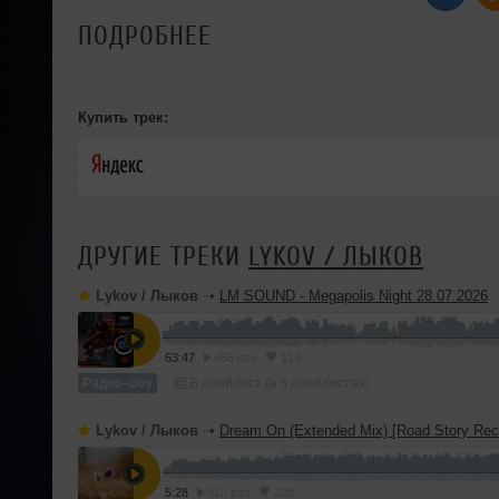
ПОДРОБНЕЕ
Купить трек:
ДРУГИЕ ТРЕКИ
LYKOV / ЛЫКОВ
Lykov / Лыков
➝
LM SOUND - Megapolis Night 28.07.2026
63:47
456 раз
113
Радио-шоу
В плейлист (в 3 плейлистах)
Lykov / Лыков
➝
Dream On (Extended Mix) [Road Story Rec
5:28
910 раз
228