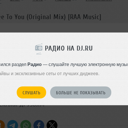
e To You (Original Mix) [RAA Music]
 To You (Original Mix) [RAA Music]
РАДИО НА DJ.RU
вился раздел
Радио
— слушайте лучшую электронную музык
 очередь
Комментировать
</>
02:19
546
Скачать
айвы и эксклюзивные сеты от лучших диджеев.
ОДДЕРЖАТЬ АРТИСТА
СЛУШАТЬ
БОЛЬШЕ НЕ ПОКАЗЫВАТЬ
СКАЖИ ДРУЗЬЯМ