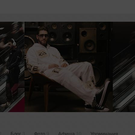
2
Блог
3
Фото
9
Афиша
10
Упоминания