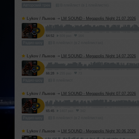
Авторский трек
В плейлист (в 1 плейлисте)
Lykov / Лыков
➝
LM SOUND - Megapolis Night 21.07.2026
64:52
609 раз
164
Радио-шоу
В плейлист (в 2 плейлистах)
Lykov / Лыков
➝
LM SOUND - Megapolis Night 14.07.2026
66:28
255 раз
73
Радио-шоу
В плейлист
Lykov / Лыков
➝
LM SOUND - Megapolis Night 07.07.2026
65:45
1407 раз
342
Радио-шоу
В плейлист (в 2 плейлистах)
Lykov / Лыков
➝
LM SOUND - Megapolis Night 30.06.2026