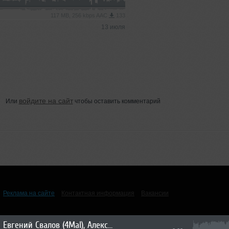
117 MB, 256 kbps AAC
133
13 июля
войдите на сайт
Или
чтобы оставить комментарий
Реклама на сайте
Контактная информация
Вакансии
Евгений Свалов (4Mal), Александр Киреев — Русская кибернетика 723 (01.07.2026)