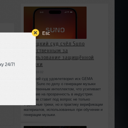
Esc
Немецкий суд счёл Suno
ответственным за
использование защищённой
-2:19
музыки
у 24/7!
вчера в 16:02
Немецкий суд удовлетворил иск GEMA
против Suno по делу о генерации музыки
искусственным интеллектом, что усиливает
давление на прозрачность в индустрии.
Решение ставит под вопрос не только
отдельные треки, но и практику верификации
материалов, использованных при обучении и
генерации музыки.