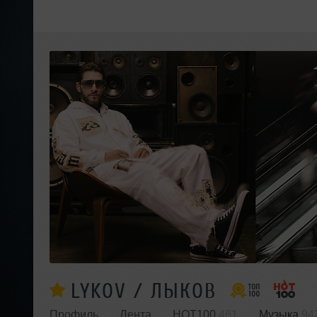
LYKOV / ЛЫКОВ
Профиль
Лента
HOT100
461
Музыка
94