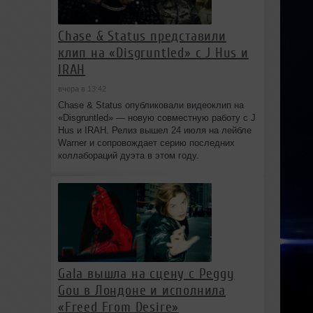
Chase & Status представили
клип на «Disgruntled» с J Hus и
IRAH
вчера в 13:42
Chase & Status опубликовали видеоклип на
«Disgruntled» — новую совместную работу с J
Hus и IRAH. Релиз вышел 24 июля на лейбле
Warner и сопровождает серию последних
коллабораций дуэта в этом году.
Gala вышла на сцену с Peggy
Gou в Лондоне и исполнила
«Freed From Desire»