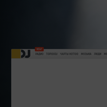
РАДИО
TOP100DJ
ЧАРТЫ HOT100
МУЗЫКА
ЛЮДИ
М