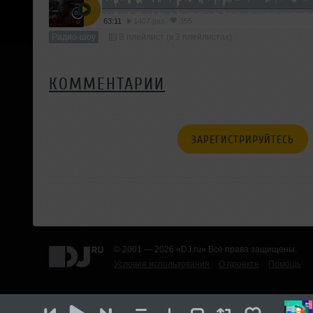
63:11
1407 раз
355
Радио-шоу
В плейлист (в 2 плейлистах)
КОММЕНТАРИИ
ЗАРЕГИСТРИРУЙТЕСЬ
© 2001 — 2026 «DJ.ru» Все права защищены.
Условия использования
О проекте
Помощь