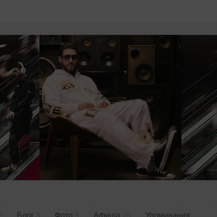
2
Блог
3
Фото
9
Афиша
10
Упоминания