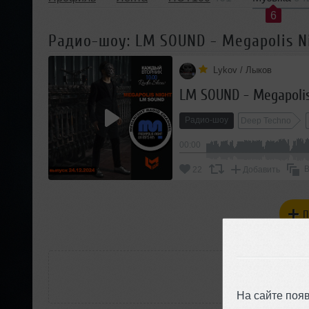
6
Радио-шоу: LM SOUND - Megapolis Nig
Lykov / Лыков
LM SOUND - Megapolis 
Радио-шоу
Deep Techno
00:00
В
22
Добавить
П
РАС
На сайте поя