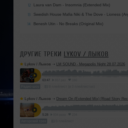
Laura van Dam - Insomnia (Extended Mix)
12
Swedish House Mafia Niki & The Dove - Lioness (A
13
Benesh Utin - No Breaks (Original Mix)
14
ДРУГИЕ ТРЕКИ
LYKOV / ЛЫКОВ
Lykov / Лыков
➝
LM SOUND - Megapolis Night 28.07.2026
63:47
657 раз
160
Радио-шоу
В плейлист (в 3 плейлистах)
Lykov / Лыков
➝
Dream On (Extended Mix) [Road Story Rec
5:28
934 раза
234
Авторский трек
В плейлист