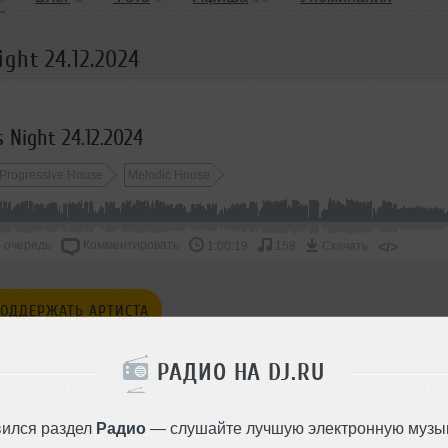
ht 24.12.2024
Night 24.12.2024
Progressive House
Melodic House
 очередь
Комментировать
</>
1:00:19
158
Скачать
ОДДЕРЖАТЬ АРТИСТА
СКАЖИ ДРУЗЬЯМ
РАДИО НА DJ.RU
вился раздел
Радио
— слушайте лучшую электронную музык