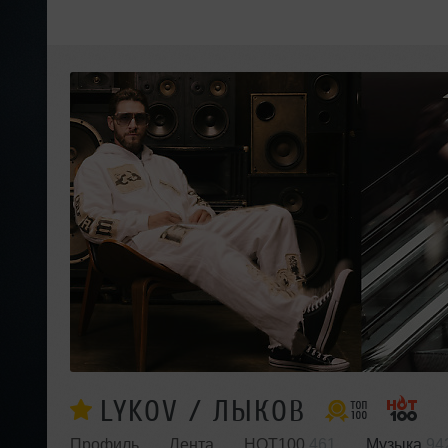
LYKOV / ЛЫКОВ
Профиль
Лента
HOT100
461
Музыка
94