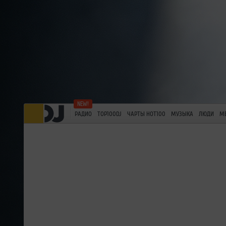
РАДИО
TOP100DJ
ЧАРТЫ HOT100
МУЗЫКА
ЛЮДИ
М