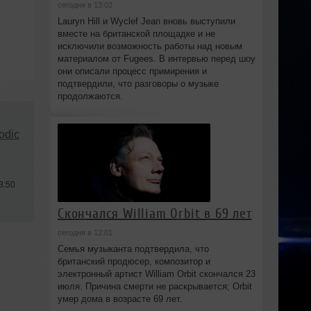
сегодня в 13:02
Lauryn Hill и Wyclef Jean вновь выступили
вместе на британской площадке и не
исключили возможность работы над новым
материалом от Fugees. В интервью перед шоу
они описали процесс примирения и
подтвердили, что разговоры о музыке
продолжаются.
odic
3:50
Скончался William Orbit в 69 лет
сегодня в 12:01
Семья музыканта подтвердила, что
британский продюсер, композитор и
электронный артист William Orbit скончался 23
июля. Причина смерти не раскрывается; Orbit
умер дома в возрасте 69 лет.