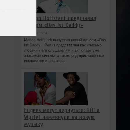
Marlon Hoffstadt представил
альбом «Das Ist Daddy»
сегодня в 13:34
Marlon Hoffstadt выпустил новый альбом «Das
Ist Daddy». Релиз представлен как «письмо
любви» к его слушателям и включает уже
знакомые синглы, а также ряд приглашённых
вокалистов и соавторов.
Fugees могут вернуться: Hill и
Wyclef намекнули на новую
музыку