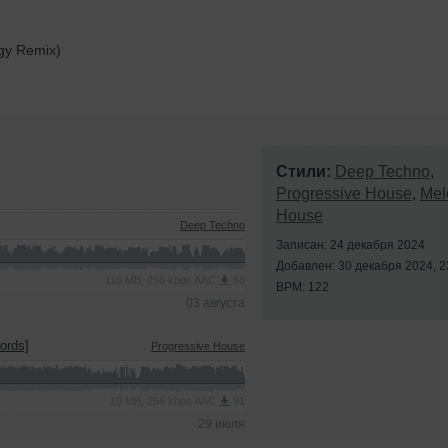
rgy Remix)
Стили:
Deep Techno
,
Progressive House
,
Mel
House
Deep Techno
Записан: 24 декабря 2024
Добавлен: 30 декабря 2024, 2
118 MB, 256 kbps AAC
58
BPM: 122
03 августа
ords]
Progressive House
10 MB, 256 kbps AAC
91
29 июля