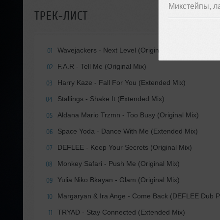
Микстейпы, л
ТРЕК-ЛИСТ
Wavejackers - Next Level (Original Mix)
01
F.A.R - Tell Me (Original Mix)
02
Harry Kaze - Fall For You (Extended Mix)
03
Stallings - Shake It (Extended Mix)
04
Aldana Mario Trzmn - Too Busy (Original Mix)
05
Space Yoda - Dance With Me (Extended Mix)
06
DEFLEE - Keep Your Secrets (Original Mix)
07
Monkey Safari - Push Me (Original Mix)
08
Yulia Niko Bkayan - Glam (Original Mix)
09
Margaryan & Ira Ange - Come Back (DEFLEE Dub P
10
TRYAD - Stay Connected (Extended Mix)
11