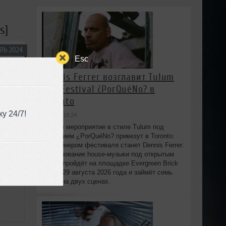
s]
РЬ 2024
Esc
Dennis Ferrer возглавит Tulum
Day Festival ¿PorQuéNo? в
Toronto
-5:14
у 24/7!
вчера в 18:24
Днёвое мероприятие в стиле Tulum под
названием ¿PorQuéNo? привезут в Toronto:
хедлайнером фестиваля станет Dennis Ferrer.
Празднование house-музыки под открытым
небом пройдёт на площадке Evergreen Brick
Works 29 августа 2026 года и займёт семь
часов на двух сценах.