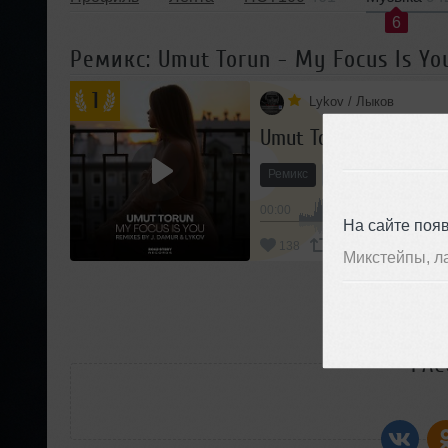
6
Ремикс: Umut Torun - My Focus Is Yo
1
Lykov / Лыков
Umut Torun - My Focus
Ремикс
Afro House
00:00
На сайте поя
138
Добавить
Микстейпы, л
П
РАС