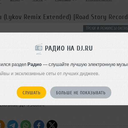
u (Lykov Remix Extended) [Road Story Record
ТРЕКИ И РЕМИКСЫ ОКТЯБ
 Is You (Lykov Remix Extended) [Road Story Records]
РАДИО НА DJ.RU
вился раздел
Радио
— слушайте лучшую электронную музык
В очередь
Комментировать
</>
05:14
4642
Скачать
айвы и эксклюзивные сеты от лучших диджеев.
ОДДЕРЖАТЬ АРТИСТА
СЛУШАТЬ
БОЛЬШЕ НЕ ПОКАЗЫВАТЬ
СКАЖИ ДРУЗЬЯМ