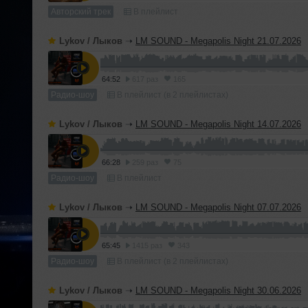
Авторский трек
В плейлист
Lykov / Лыков
➝
LM SOUND - Megapolis Night 21.07.2026
64:52
617 раз
165
Радио-шоу
В плейлист (в 2 плейлистах)
Lykov / Лыков
➝
LM SOUND - Megapolis Night 14.07.2026
66:28
259 раз
75
Радио-шоу
В плейлист
Lykov / Лыков
➝
LM SOUND - Megapolis Night 07.07.2026
65:45
1415 раз
343
Радио-шоу
В плейлист (в 2 плейлистах)
Lykov / Лыков
➝
LM SOUND - Megapolis Night 30.06.2026