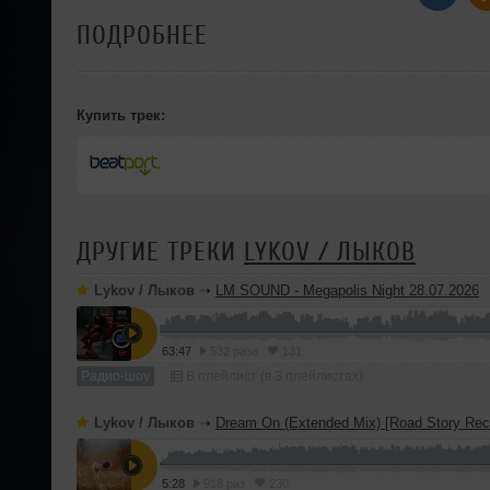
ПОДРОБНЕЕ
Купить трек:
ДРУГИЕ ТРЕКИ
LYKOV / ЛЫКОВ
Lykov / Лыков
➝
LM SOUND - Megapolis Night 28.07.2026
63:47
532 раза
131
Радио-шоу
В плейлист (в 3 плейлистах)
Lykov / Лыков
➝
Dream On (Extended Mix) [Road Story Rec
5:28
918 раз
230