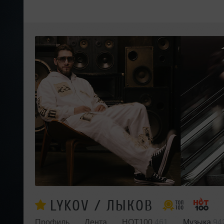
LYKOV / ЛЫКОВ
Профиль
Лента
HOT100
461
Музыка
94