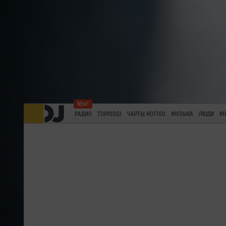
РАДИО
TOP100DJ
ЧАРТЫ HOT100
МУЗЫКА
ЛЮДИ
М