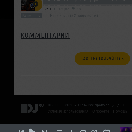
63:11
1427 раз
360
Радио-шоу
В плейлист (в 2 плейлистах)
КОММЕНТАРИИ
ЗАРЕГИСТРИРУЙТЕСЬ
© 2001 — 2026 «DJ.ru» Все права защищены.
Условия использования
О проекте
Помощь