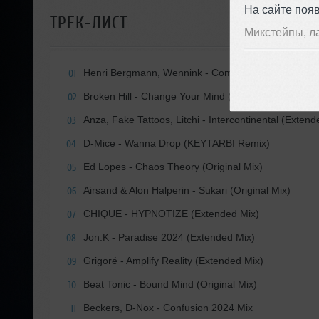
На сайте поя
ТРЕК-ЛИСТ
Микстейпы, л
Henri Bergmann, Wennink - Come On (Yet More Re
01
Broken Hill - Change Your Mind (Original Mix)
02
Anza, Fake Tattoos, Litchi - Intercontinental (Extend
03
D-Mice - Wanna Drop (KEYTARBI Remix)
04
Ed Lopes - Chaos Theory (Original Mix)
05
Airsand & Alon Halperin - Sukari (Original Mix)
06
CHIQUE - HYPNOTIZE (Extended Mix)
07
Jon.K - Paradise 2024 (Extended Mix)
08
Grigoré - Amplify Reality (Extended Mix)
09
Beat Tonic - Bound Mind (Original Mix)
10
Beckers, D-Nox - Confusion 2024 Mix
11