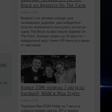
Block на Appetite On The Farm
вчера в 16:01
Beatport Live объявил конкурс для
начинающих диджеев: два победителя
получат возможность выступить на поп‑ап
сцене The Block на фестивале Appetite On
The Farm. Конкурс открыт до 12 августа —
победителей ждут также VIP‑билеты и призы
от партнёров.
odic
21:36
Новые EDM-релизы 7 августа:
Hardwell, W&W и Max Styler
вчера в 13:08
Подборка New EDM Friday за 7 августа
собрала свежие синглы, EP и превью