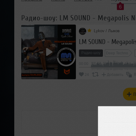
6
Радио-шоу: LM SOUND - Megapolis Ni
Lykov / Лыков
LM SOUND - Megapolis
Радио-шоу
Deep Techno
00:00
В
24
Добавить
П
РАС