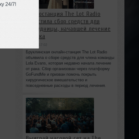
у 24/7!
Радиостанция The Lot Radio
запустила сбор средств для
сотрудницы, начавшей лечение
от рака
вчера в 17:02
Бруклинская онлайн-станция The Lot Radio
объявила о сборе средств для члена команды
Lola Evans, которая недавно начала лечение
от рака. Сбор организован через платформу
GoFundMe и призван помочь покрыть
хирургическое вмешательство и
повседневные расходы в период лечения.
Выиграй часовой сет на The