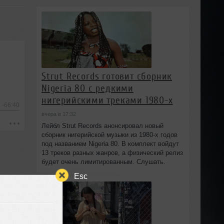
Strut Records готовит сборник
Nigeria 80 с редкими
нигерийскими треками 1980-х
-66:40
вчера в 17:32
Лейбл Strut Records анонсировал новый
сборник нигерийской музыки из 1980-х годов
под названием Nigeria 80. В комплект войдут
13 треков разных жанров, а физический релиз
будет очень лимитированным. Слушать.
Esc