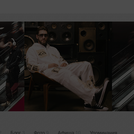
2
Блог
3
Фото
9
Афиша
10
Упоминания