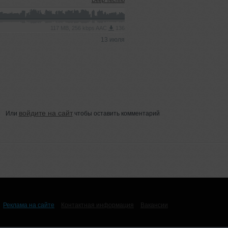
Deep Techno
117 MB, 256 kbps AAC
136
13 июля
войдите на сайт
Или
чтобы оставить комментарий
Реклама на сайте
Контактная информация
Вакансии