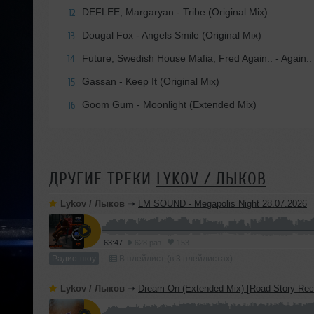
DEFLEE, Margaryan - Tribe (Original Mix)
12
Dougal Fox - Angels Smile (Original Mix)
13
Future, Swedish House Mafia, Fred Again.. - Again
14
Gassan - Keep It (Original Mix)
15
Goom Gum - Moonlight (Extended Mix)
16
ДРУГИЕ ТРЕКИ
LYKOV / ЛЫКОВ
Lykov / Лыков
➝
LM SOUND - Megapolis Night 28.07.2026
63:47
628 раз
153
Радио-шоу
В плейлист (в 3 плейлистах)
Lykov / Лыков
➝
Dream On (Extended Mix) [Road Story Rec