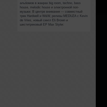
альбомов в жанрах big room, techno, bass
house, melodic house и электронной поп-
музыки. В центре внимания — совместный
трек Hardwell и W&W, релизы MEDUZA с Kevin
de Vries, новый сингл Eli Brown и
шеститрековый EP Max Styler.