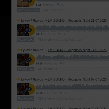
5:28
930 раз
232
Авторский трек
В плейлист
Lykov / Лыков
➝
LM SOUND - Megapolis Night 21.07.2026
64:52
629 раз
166
Радио-шоу
В плейлист (в 2 плейлистах)
Lykov / Лыков
➝
LM SOUND - Megapolis Night 14.07.2026
66:28
263 раза
77
Радио-шоу
В плейлист
Lykov / Лыков
➝
LM SOUND - Megapolis Night 07.07.2026
65:45
1431 раз
344
Радио-шоу
В плейлист (в 2 плейлистах)
Lykov / Лыков
➝
LM SOUND - Megapolis Night 30.06.2026