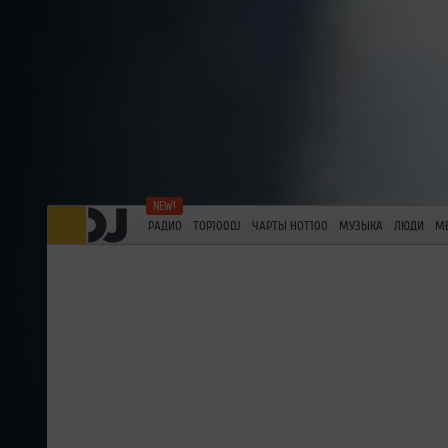
РАДИО
TOP100DJ
ЧАРТЫ HOT100
МУЗЫКА
ЛЮДИ
М