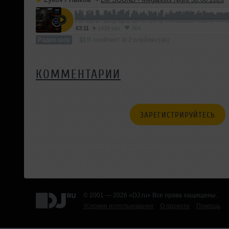
63:11
1439 раз
364
Радио-шоу
В плейлист (в 2 плейлистах)
КОММЕНТАРИИ
ЗАРЕГИСТРИРУЙТЕСЬ
© 2001 — 2026 «DJ.ru» Все права защищены.
Условия использования
О проекте
Помощь