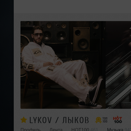
LYKOV / ЛЫКОВ
Профиль
Лента
HOT100
461
Музыка
94