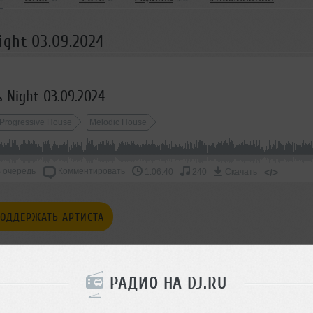
ght 03.09.2024
 Night 03.09.2024
Progressive House
Melodic House
 очередь
Комментировать
</>
1:06:40
240
Скачать
ОДДЕРЖАТЬ АРТИСТА
СКАЖИ ДРУЗЬЯМ
РАДИО НА DJ.RU