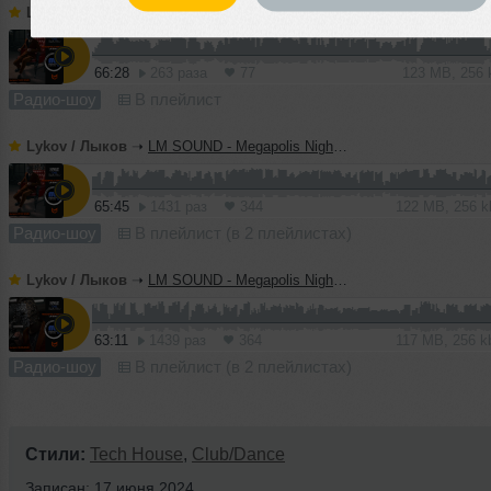
Lykov / Лыков
➝
LM SOUND - Megapolis Night 14.07.2026
66:28
263 раза
77
123 MB, 256
Радио-шоу
В плейлист
Lykov / Лыков
➝
LM SOUND - Megapolis Night 07.07.2026
65:45
1431 раз
344
122 MB, 256 
Радио-шоу
В плейлист (в 2 плейлистах)
Lykov / Лыков
➝
LM SOUND - Megapolis Night 30.06.2026
63:11
1439 раз
364
117 MB, 256 
Радио-шоу
В плейлист (в 2 плейлистах)
Стили:
Tech House
,
Club/Dance
Записан: 17 июня 2024