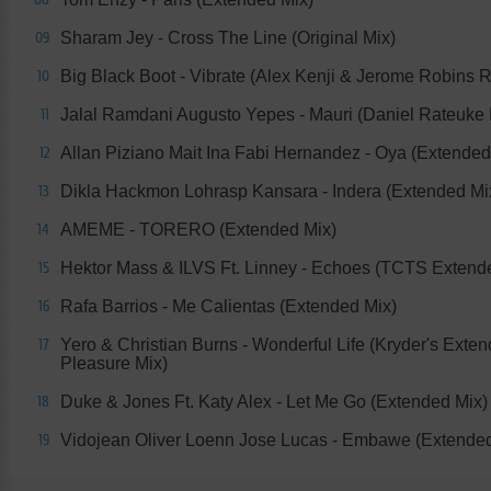
Sharam Jey - Cross The Line (Original Mix)
09
Big Black Boot - Vibrate (Alex Kenji & Jerome Robins 
10
Jalal Ramdani Augusto Yepes - Mauri (Daniel Rateuke
11
Allan Piziano Mait Ina Fabi Hernandez - Oya (Extended
12
Dikla Hackmon Lohrasp Kansara - Indera (Extended Mi
13
AMEME - TORERO (Extended Mix)
14
Hektor Mass & ILVS Ft. Linney - Echoes (TCTS Extend
15
Rafa Barrios - Me Calientas (Extended Mix)
16
Yero & Christian Burns - Wonderful Life (Kryder's Exten
17
Pleasure Mix)
Duke & Jones Ft. Katy Alex - Let Me Go (Extended Mix)
18
Vidojean Oliver Loenn Jose Lucas - Embawe (Extended
19