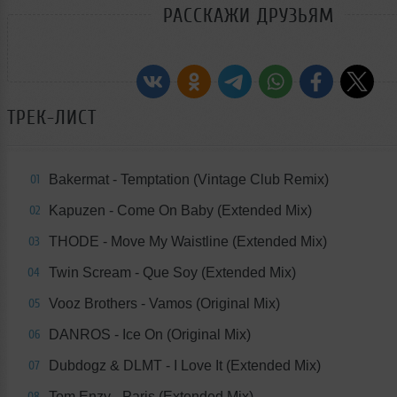
РАССКАЖИ ДРУЗЬЯМ
ТРЕК-ЛИСТ
Bakermat - Temptation (Vintage Club Remix)
01
Kapuzen - Come On Baby (Extended Mix)
02
THODE - Move My Waistline (Extended Mix)
03
Twin Scream - Que Soy (Extended Mix)
04
Vooz Brothers - Vamos (Original Mix)
05
DANROS - Ice On (Original Mix)
06
Dubdogz & DLMT - I Love It (Extended Mix)
07
Tom Enzy - Paris (Extended Mix)
08