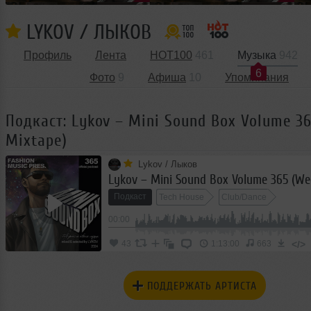
LYKOV / ЛЫКОВ
Профиль
Лента
HOT100
461
Музыка
942
6
Фото
9
Афиша
10
Упоминания
Подкаст: Lykov – Mini Sound Box Volume 3
Mixtape)
Lykov / Лыков
Подкаст
Tech House
Club/Dance
00:00
</>
43
1:13:00
663
ПОДДЕРЖАТЬ АРТИСТА