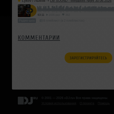
Lykov / Лыков
➝
LM SOUND - Megapolis Night 30.06.2026
63:11
1435 раз
362
Радио-шоу
В плейлист (в 2 плейлистах)
КОММЕНТАРИИ
ЗАРЕГИСТРИРУЙТЕСЬ
© 2001 — 2026 «DJ.ru» Все права защищены.
Условия использования
О проекте
Помощь