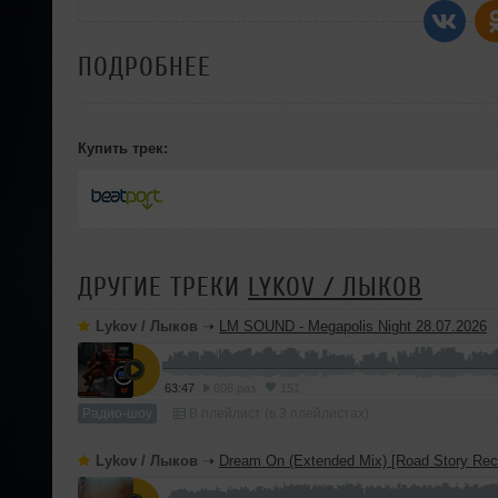
ПОДРОБНЕЕ
Купить трек:
ДРУГИЕ ТРЕКИ
LYKOV / ЛЫКОВ
Lykov / Лыков
➝
LM SOUND - Megapolis Night 28.07.2026
63:47
608 раз
151
Радио-шоу
В плейлист (в 3 плейлистах)
Lykov / Лыков
➝
Dream On (Extended Mix) [Road Story Rec