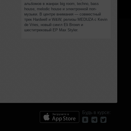
альбомов в жанрах big room, techno, bass
house, melodic house и электронной поп-
музыки. В центре внимания — совместный
трек Hardwell и W&W, релизы MEDUZA с Kevin
de Vries, новый сингл Eli Brown и
шеститрековый EP Max Styler.
Будь в курсе: