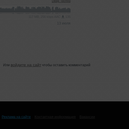
Deep Techno
117 MB, 256 kbps AAC
135
13 июля
войдите на сайт
Или
чтобы оставить комментарий
Реклама на сайте
Контактная информация
Вакансии