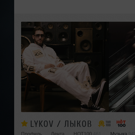
LYKOV / ЛЫКОВ
Профиль
Лента
HOT100
461
Музыка
94