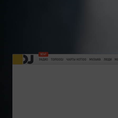
РАДИО
TOP100DJ
ЧАРТЫ HOT100
МУЗЫКА
ЛЮДИ
М