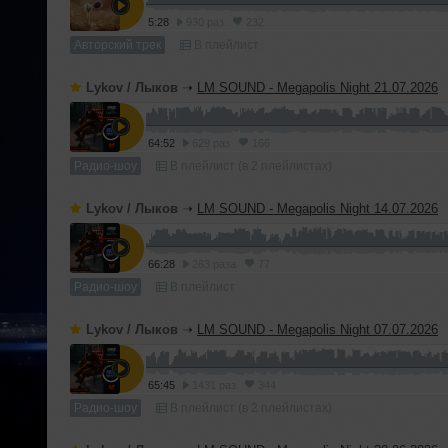
5:28
930 раз
232
Авторский трек
В плейлист
Lykov / Лыков
➝
LM SOUND - Megapolis Night 21.07.2026
64:52
629 раз
166
Радио-шоу
В плейлист (в 2 плейлистах)
Lykov / Лыков
➝
LM SOUND - Megapolis Night 14.07.2026
66:28
263 раза
77
Радио-шоу
В плейлист
Lykov / Лыков
➝
LM SOUND - Megapolis Night 07.07.2026
65:45
1431 раз
344
Радио-шоу
В плейлист (в 2 плейлистах)