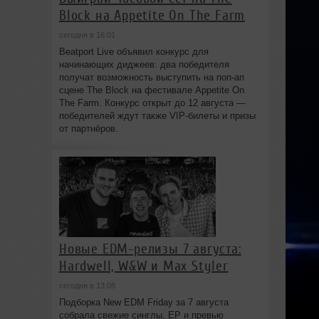
Block на Appetite On The Farm
сегодня в 16:01
Beatport Live объявил конкурс для
начинающих диджеев: два победителя
получат возможность выступить на поп‑ап
сцене The Block на фестивале Appetite On
The Farm. Конкурс открыт до 12 августа —
победителей ждут также VIP‑билеты и призы
от партнёров.
Новые EDM-релизы 7 августа:
Hardwell, W&W и Max Styler
сегодня в 13:08
Подборка New EDM Friday за 7 августа
собрала свежие синглы, EP и превью