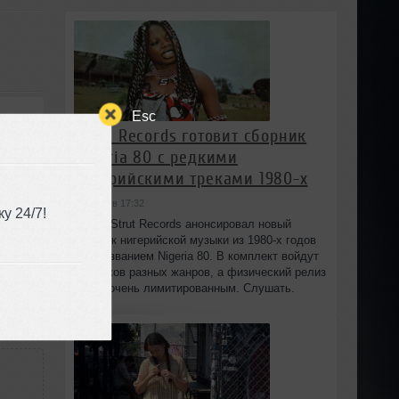
Esc
Strut Records готовит сборник
Umut Torun, Deepsan - Close Your Eyes (Lykov Radio Remix) [Road Story Records]
Nigeria 80 с редкими
нигерийскими треками 1980-х
сегодня в 17:32
у 24/7!
-4:00
Лейбл Strut Records анонсировал новый
сборник нигерийской музыки из 1980-х годов
под названием Nigeria 80. В комплект войдут
13 треков разных жанров, а физический релиз
будет очень лимитированным. Слушать.