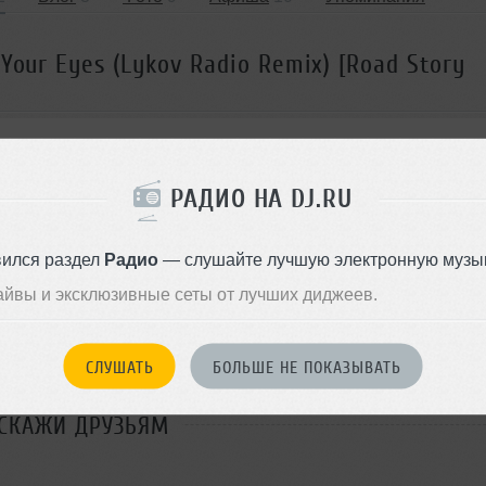
Your Eyes (Lykov Radio Remix) [Road Story
РАДИО НА DJ.RU
вился раздел
Радио
— слушайте лучшую электронную музык
айвы и эксклюзивные сеты от лучших диджеев.
 очередь
Комментировать
</>
04:00
553
Скачать
СЛУШАТЬ
БОЛЬШЕ НЕ ПОКАЗЫВАТЬ
ОДДЕРЖАТЬ АРТИСТА
СКАЖИ ДРУЗЬЯМ