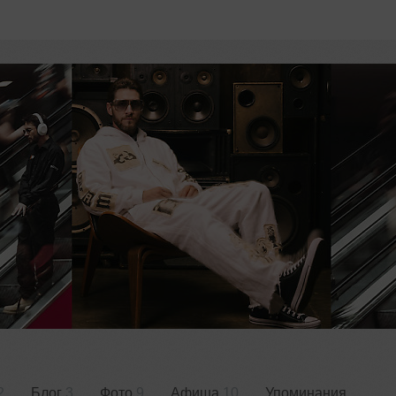
2
Блог
3
Фото
9
Афиша
10
Упоминания