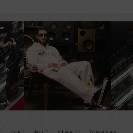
2
Блог
3
Фото
9
Афиша
10
Упоминания