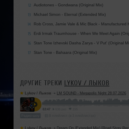
Audiotones - Gondwana (Original Mix)
12
Michael Simon - Eternal (Extended Mix)
13
Rob Cross, Jamie Vale & Mic Black - Manufacture
14
Erdi Irmak Traumhouse - When We Meet Again (Orig
15
Stan Tone Izhevski Dasha Zarya - V Put' (Original M
16
Stan Tone - Bahaara (Original Mix)
17
ДРУГИЕ ТРЕКИ
LYKOV / ЛЫКОВ
Lykov / Лыков
➝
LM SOUND - Megapolis Night 28.07.2026
63:47
636 раз
155
Радио-шоу
В плейлист (в 3 плейлистах)
Lykov / Лыков
➝
Dream On (Extended Mix) [Road Story Rec