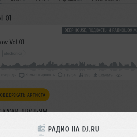
l 01
DEEP HOUSE, ПОДКАСТЫ И РАДИОШОУ М
ov Vol 01
Electronica
 очередь
Комментировать
</>
1:19:54
393
Скачать
ОДДЕРЖАТЬ АРТИСТА
СКАЖИ ДРУЗЬЯМ
РАДИО НА DJ.RU