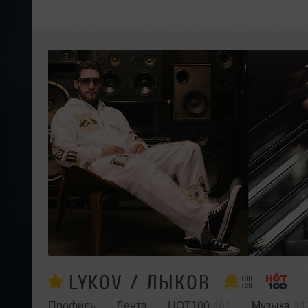
LYKOV / ЛЫКОВ
Профиль
Лента
HOT100
461
Музыка
94