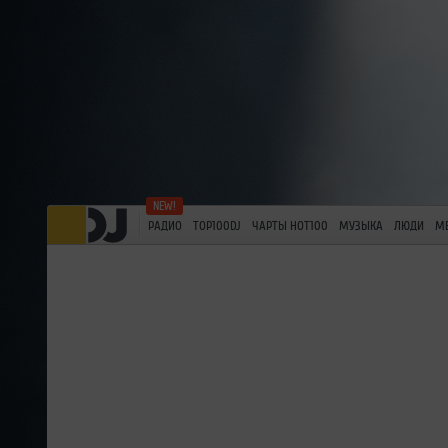
РАДИО
TOP100DJ
ЧАРТЫ HOT100
МУЗЫКА
ЛЮДИ
М