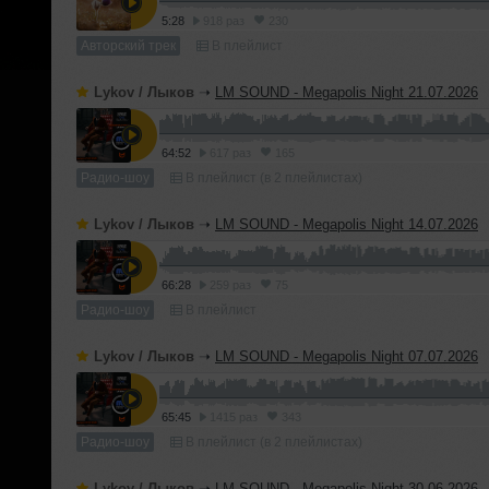
5:28
918 раз
230
Авторский трек
В плейлист
Lykov / Лыков
➝
LM SOUND - Megapolis Night 21.07.2026
64:52
617 раз
165
Радио-шоу
В плейлист (в 2 плейлистах)
Lykov / Лыков
➝
LM SOUND - Megapolis Night 14.07.2026
66:28
259 раз
75
Радио-шоу
В плейлист
Lykov / Лыков
➝
LM SOUND - Megapolis Night 07.07.2026
65:45
1415 раз
343
Радио-шоу
В плейлист (в 2 плейлистах)
Lykov / Лыков
➝
LM SOUND - Megapolis Night 30.06.2026