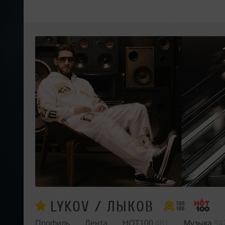
LYKOV / ЛЫКОВ
Профиль
Лента
HOT100
461
Музыка
94