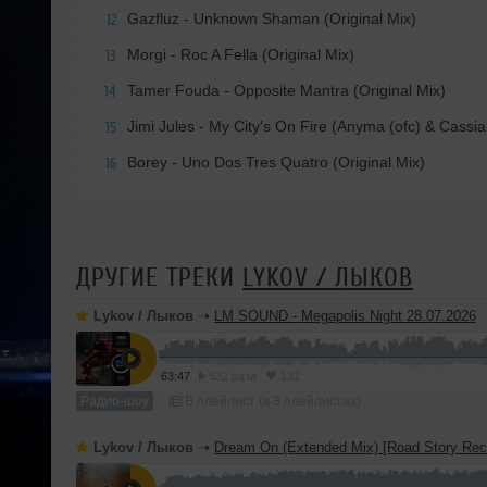
Gazfluz - Unknown Shaman (Original Mix)
12
Morgi - Roc A Fella (Original Mix)
13
Tamer Fouda - Opposite Mantra (Original Mix)
14
Jimi Jules - My City's On Fire (Anyma (ofc) & Cass
15
Borey - Uno Dos Tres Quatro (Original Mix)
16
ДРУГИЕ ТРЕКИ
LYKOV / ЛЫКОВ
Lykov / Лыков
➝
LM SOUND - Megapolis Night 28.07.2026
63:47
532 раза
131
Радио-шоу
В плейлист (в 3 плейлистах)
Lykov / Лыков
➝
Dream On (Extended Mix) [Road Story Rec