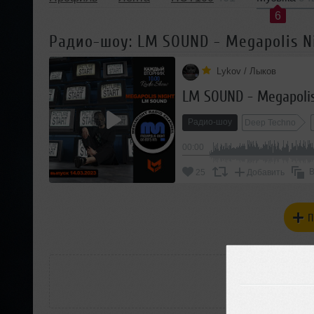
6
Радио-шоу: LM SOUND - Megapolis Ni
Lykov / Лыков
LM SOUND - Megapolis
Радио-шоу
Deep Techno
00:00
В
25
Добавить
П
РАС