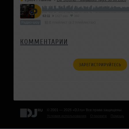
63:11
1427 раз
360
Радио-шоу
В плейлист (в 2 плейлистах)
КОММЕНТАРИИ
ЗАРЕГИСТРИРУЙТЕСЬ
© 2001 — 2026 «DJ.ru» Все права защищены.
Условия использования
О проекте
Помощь