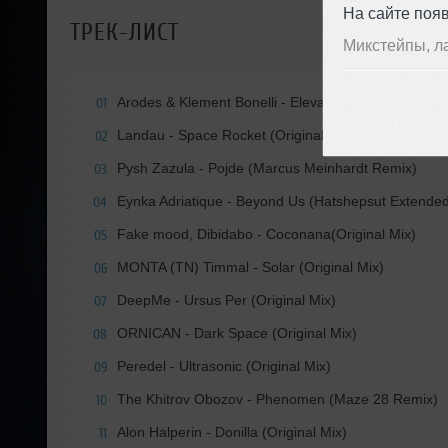
На сайте поя
ТРЕК-ЛИСТ
Микстейпы, л
Arodes & Klement Bonelli - Elevate (Original Mix)
01
Landau - Space Rocket (Original Mix)
02
Pysh Zazula - Pojde (Marcus Meinhardt Remix)
03
Eynka Adriatique - Beyond Us (Hatshepsut Extended
04
Fake mood, Dibidabo - Coconana(Original Mix)
05
MONTA (TN) Timmal - Solar (Original Mix)
06
DeepMe - Ursus Per (Original Mix)
07
ORNICAN - Dark Space (Original Mix)
08
Peredel - Ultrasonic (Original Mix)
09
The Khitrov Obozov - Phenomen (Maze 28 Remix)
10
Alon Halperin - Donilla (Original Mix)
11