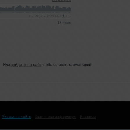
Deep Techno
117 MB, 256 kbps AAC
135
13 июля
войдите на сайт
Или
чтобы оставить комментарий
Реклама на сайте
Контактная информация
Вакансии