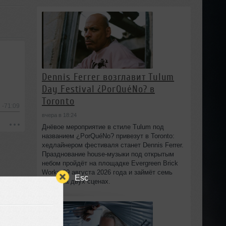
Dennis Ferrer возглавит Tulum
Day Festival ¿PorQuéNo? в
Toronto
-71:09
вчера в 18:24
Днёвое мероприятие в стиле Tulum под
названием ¿PorQuéNo? привезут в Toronto:
хедлайнером фестиваля станет Dennis Ferrer.
Празднование house-музыки под открытым
небом пройдёт на площадке Evergreen Brick
Works 29 августа 2026 года и займёт семь
Esc
часов на двух сценах.