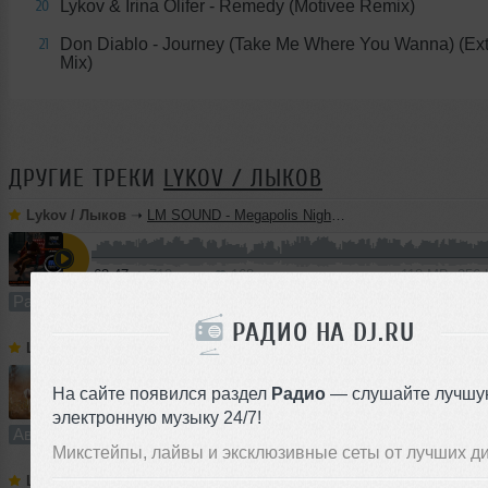
Lykov & Irina Olifer - Remedy (Motivee Remix)
20
Don Diablo - Journey (Take Me Where You Wanna) (Ex
21
Mix)
ДРУГИЕ ТРЕКИ
LYKOV / ЛЫКОВ
Lykov / Лыков
➝
LM SOUND - Megapolis Night 28.07.2026
63:47
712 раз
168
118 MB, 256
Радио-шоу
В плейлист (в 3 плейлистах)
РАДИО НА DJ.RU
Lykov / Лыков
➝
Dream On (Extended Mix) [Road Story Records]
На сайте появился раздел
Радио
— слушайте лучшу
5:28
942 раза
238
10 MB, 256
электронную музыку 24/7!
Авторский трек
В плейлист
Микстейпы, лайвы и эксклюзивные сеты от лучших д
Lykov / Лыков
➝
LM SOUND - Megapolis Night 21.07.2026