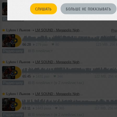
СЛУШАТЬ
БОЛЬШЕ НЕ ПОКАЗЫВАТЬ
64:52
641 раз
170
120 MB, 256
Радио-шоу
В плейлист (в 2 плейлистах)
Lykov / Лыков
➝
LM SOUND - Megapolis Night 14.07.2026
66:28
279 раз
80
123 MB, 256
Радио-шоу
В плейлист
Lykov / Лыков
➝
LM SOUND - Megapolis Night 07.07.2026
65:45
1431 раз
344
122 MB, 256 
Радио-шоу
В плейлист (в 2 плейлистах)
Lykov / Лыков
➝
LM SOUND - Megapolis Night 30.06.2026
63:11
1443 раза
365
117 MB, 256 
Радио-шоу
В плейлист (в 2 плейлистах)