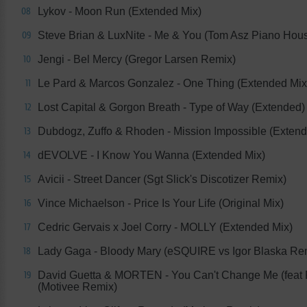
Lykov - Moon Run (Extended Mix)
08
Steve Brian & LuxNite - Me & You (Tom Asz Piano Hou
09
Jengi - Bel Mercy (Gregor Larsen Remix)
10
Le Pard & Marcos Gonzalez - One Thing (Extended Mix
11
Lost Capital & Gorgon Breath - Type of Way (Extended)
12
Dubdogz, Zuffo & Rhoden - Mission Impossible (Extend
13
dEVOLVE - I Know You Wanna (Extended Mix)
14
Avicii - Street Dancer (Sgt Slick's Discotizer Remix)
15
Vince Michaelson - Price Is Your Life (Original Mix)
16
Cedric Gervais x Joel Corry - MOLLY (Extended Mix)
17
Lady Gaga - Bloody Mary (eSQUIRE vs Igor Blaska Re
18
David Guetta & MORTEN - You Can't Change Me (feat
19
(Motivee Remix)