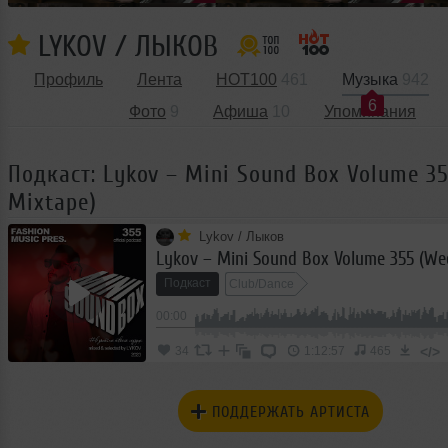
LYKOV / ЛЫКОВ
Профиль
Лента
HOT100
461
Музыка
942
6
Фото
9
Афиша
10
Упоминания
Подкаст: Lykov – Mini Sound Box Volume 3
Mixtape)
Lykov / Лыков
Подкаст
Club/Dance
00:00
</>
34
1:12:57
465
ПОДДЕРЖАТЬ АРТИСТА