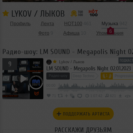
LYKOV / ЛЫКОВ
Профиль
Лента
HOT100
461
Музыка
942
6
Фото
9
Афиша
10
Упоминания
Радио-шоу: LM SOUND - Megapolis Night 02
ПОДКАСТ
Lykov / Лыков
9
LM SOUND - Megapolis Night 02.01.2023
Радио-шоу
1
Deep Techno
Progressiv
00:00
</>
71
1:07:42
621
ПОДДЕРЖАТЬ АРТИСТА
РАССКАЖИ ДРУЗЬЯМ