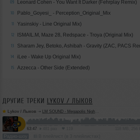
Leonard Cohen - You Want It Darker (Fehrplay Remix)
09
Pablo_Goyesi_ - Perception_Original_Mix
10
Yasinskiy - Line Original Mix)
11
ISMAIL.M, Maze 28, Redspace - Troya (Original Mix)
12
Sharam Jey, Betoko, Ashibah - Gravity (ZAC, PACS Re
13
iLee - Wake Up Original Mix)
14
Azzecca - Other Side (Extended)
15
ДРУГИЕ ТРЕКИ
LYKOV / ЛЫКОВ
Lykov / Лыков
➝
LM SOUND - Megapolis Night 28.07.2026
63:47
481 раз
119
118 MB, 256
Радио-шоу
В плейлист (в 3 плейлистах)