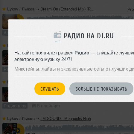
Lykov / Лыков
➝
Dream On (Extended Mix) [Road Story Records]
5:28
914 раз
229
10 MB, 256
Авторский трек
В плейлист (в 1 плейлисте)
РАДИО НА DJ.RU
Lykov / Лыков
➝
LM SOUND - Megapolis Night 21.07.2026
На сайте появился раздел
Радио
— слушайте лучшу
электронную музыку 24/7!
64:52
609 раз
164
120 MB, 256
Микстейпы, лайвы и эксклюзивные сеты от лучших д
Радио-шоу
В плейлист (в 2 плейлистах)
Lykov / Лыков
➝
LM SOUND - Megapolis Night 14.07.2026
СЛУШАТЬ
БОЛЬШЕ НЕ ПОКАЗЫВАТЬ
66:28
255 раз
73
123 MB, 256
Радио-шоу
В плейлист
Lykov / Лыков
➝
LM SOUND - Megapolis Night 07.07.2026