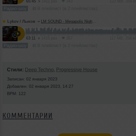
65:45
1411 раз
343
122 MB, 256 
Радио-шоу
В плейлист (в 2 плейлистах)
Lykov / Лыков
➝
LM SOUND - Megapolis Night 30.06.2026
63:11
1415 раз
357
117 MB, 256 
Радио-шоу
В плейлист (в 2 плейлистах)
Стили:
Deep Techno
,
Progressive House
Записан: 02 января 2023
Добавлен: 02 января 2023, 14:27
BPM: 122
КОММЕНТАРИИ