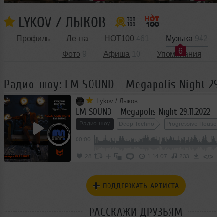
LYKOV / ЛЫКОВ
Профиль
Лента
HOT100
461
Музыка
942
6
Фото
9
Афиша
10
Упоминания
Радио-шоу: LM SOUND - Megapolis Night 29.
Lykov / Лыков
LM SOUND - Megapolis Night 29.11.2022
Радио-шоу
Deep Techno
Progressive House
00:00
</>
28
1:14:07
233
ПОДДЕРЖАТЬ АРТИСТА
РАССКАЖИ ДРУЗЬЯМ