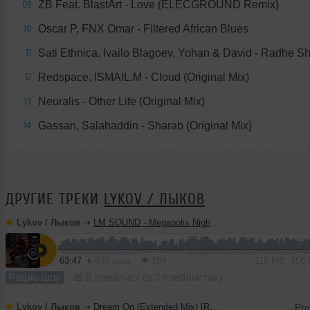
ZB Feat. BlastArt - Love (ELECGROUND Remix)
09
Oscar P, FNX Omar - Filtered African Blues
10
Sati Ethnica, Ivailo Blagoev, Yohan & David - Radhe 
11
Redspace, ISMAIL.M - Cloud (Original Mix)
12
Neuralis - Other Life (Original Mix)
13
Gassan, Salahaddin - Sharab (Original Mix)
14
ДРУГИЕ ТРЕКИ
LYKOV / ЛЫКОВ
Lykov / Лыков
➝
LM SOUND - Megapolis Night 28.07.2026
63:47
633 раза
154
118 MB, 256
Радио-шоу
В плейлист (в 3 плейлистах)
Lykov / Лыков
➝
Dream On (Extended Mix) [Road Story Records]