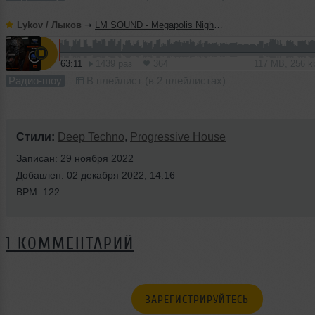
Lykov / Лыков
➝
LM SOUND - Megapolis Night 30.06.2026
63:11
1439 раз
364
117 MB, 256 
Радио-шоу
В плейлист (в 2 плейлистах)
Стили:
Deep Techno
,
Progressive House
Записан: 29 ноября 2022
Добавлен: 02 декабря 2022, 14:16
BPM: 122
1 КОММЕНТАРИЙ
ЗАРЕГИСТРИРУЙТЕСЬ