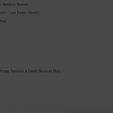
er Heldens Remix)
yon's 'Lost Fields' Remix)
leg)
Lohrasp Kansara & David Novacek Mix)