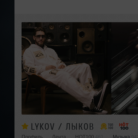
LYKOV / ЛЫКОВ
Профиль
Лента
HOT100
461
Музыка
94