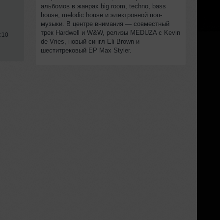
альбомов в жанрах big room, techno, bass
house, melodic house и электронной поп-
музыки. В центре внимания — совместный
трек Hardwell и W&W, релизы MEDUZA с Kevin
:10
de Vries, новый сингл Eli Brown и
шеститрековый EP Max Styler.