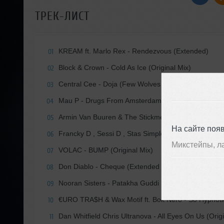
ТРЕК-ЛИСТ
KREAM ft. Marlo Rex - Rendezvous (Extended)
01
Block & Crown - Cold As Ice (Original Mix)
02
Central Cee - Doja (Few Wolves Remix)
03
Mau P - Drugs From Amsterdam [Original Mix]
04
Armin Van Buuren & The Stickmen Project - No Fun
05
На сайте поя
Francky D , Sessi D , Stas Simple - Lovers (Extende
06
Микстейпы, л
VOLAC - BUMP (Original Mix)
07
Don Diablo - Cheque (Extended Mix)
08
Nooran Sisters - Patakha Guddi (Blacksnipers Remi
09
€URO TRA$H & Wax Motif ft. Bok Nero - So Hypnotic
10
Dan Whitfield Chris Ultranova - All Eyes On Us (Orig
11