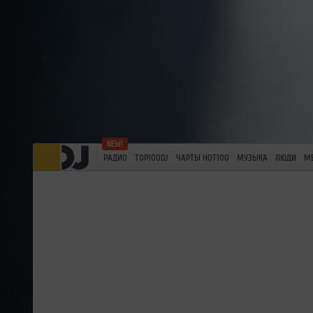
РАДИО
TOP100DJ
ЧАРТЫ HOT100
МУЗЫКА
ЛЮДИ
М