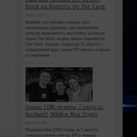
Block на Appetite On The Farm
вчера в 16:01
Beatport Live объявил конкурс для
начинающих диджеев: два победителя
получат возможность выступить на поп‑ап
сцене The Block на фестивале Appetite On
The Farm. Конкурс открыт до 12 августа —
победителей ждут также VIP‑билеты и призы
от партнёров.
Новые EDM-релизы 7 августа:
Hardwell, W&W и Max Styler
вчера в 13:08
Подборка New EDM Friday за 7 августа
собрала свежие синглы, EP и превью