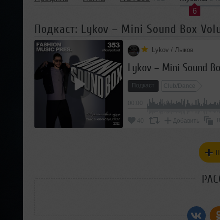
6
Подкаст: Lykov – Mini Sound Box Vol
Lykov / Лыков
Lykov – Mini Sound B
Подкаст
Club/Dance
00:00
В
40
Добавить
П
РАС