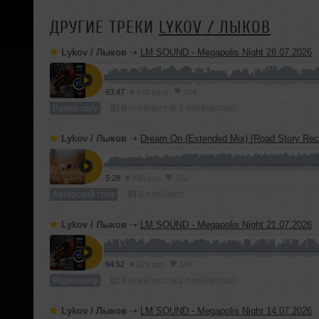
ДРУГИЕ ТРЕКИ
LYKOV / ЛЫКОВ
Lykov / Лыков
➝
LM SOUND - Megapolis Night 28.07.2026
63:47
632 раза
154
Радио-шоу
В плейлист (в 3 плейлистах)
Lykov / Лыков
➝
Dream On (Extended Mix) [Road Story Rec
5:28
930 раз
232
Авторский трек
В плейлист
Lykov / Лыков
➝
LM SOUND - Megapolis Night 21.07.2026
64:52
629 раз
166
Радио-шоу
В плейлист (в 2 плейлистах)
Lykov / Лыков
➝
LM SOUND - Megapolis Night 14.07.2026