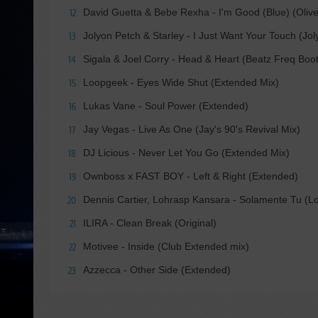
David Guetta & Bebe Rexha - I'm Good (Blue) (Oliv
12
Jolyon Petch & Starley - I Just Want Your Touch (Jol
13
Sigala & Joel Corry - Head & Heart (Beatz Freq Boot
14
Loopgeek - Eyes Wide Shut (Extended Mix)
15
Lukas Vane - Soul Power (Extended)
16
Jay Vegas - Live As One (Jay's 90's Revival Mix)
17
DJ Licious - Never Let You Go (Extended Mix)
18
Ownboss x FAST BOY - Left & Right (Extended)
19
Dennis Cartier, Lohrasp Kansara - Solamente Tu (
20
ILIRA - Clean Break (Original)
21
Motivee - Inside (Club Extended mix)
22
Azzecca - Other Side (Extended)
23