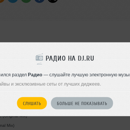
РАДИО НА DJ.RU
 (Extended Mix)
вился раздел
Радио
— слушайте лучшую электронную музык
d Mix)
айвы и эксклюзивные сеты от лучших диджеев.
СЛУШАТЬ
БОЛЬШЕ НЕ ПОКАЗЫВАТЬ
x)
 (Original Mix)
inal Mix)