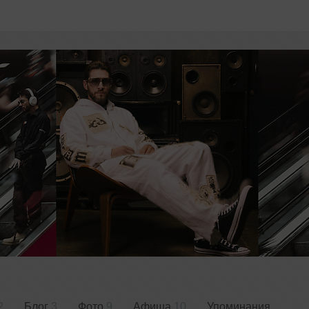
2
Блог
3
Фото
9
Афиша
10
Упоминания