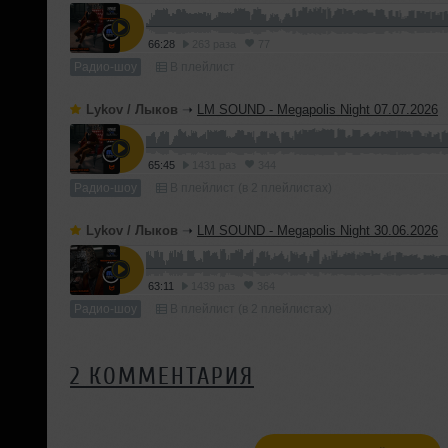
66:28
263 раза
77
Радио-шоу
В плейлист
Lykov / Лыков
➝
LM SOUND - Megapolis Night 07.07.2026
65:45
1431 раз
344
Радио-шоу
В плейлист (в 2 плейлистах)
Lykov / Лыков
➝
LM SOUND - Megapolis Night 30.06.2026
63:11
1439 раз
364
Радио-шоу
В плейлист (в 2 плейлистах)
2 КОММЕНТАРИЯ