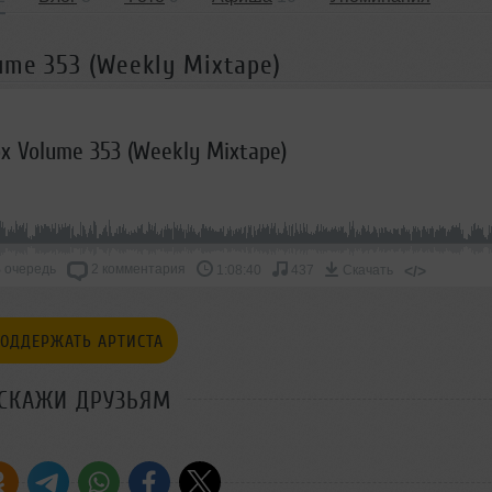
ume 353 (Weekly Mixtape)
ox Volume 353 (Weekly Mixtape)
 очередь
2 комментария
</>
1:08:40
437
Скачать
ОДДЕРЖАТЬ АРТИСТА
СКАЖИ ДРУЗЬЯМ