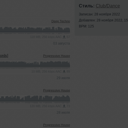
Стиль:
Club/Dance
Записан: 28 ноября 2022
Добавлен: 28 ноября 2022, 15
Deep Techno
BPM: 125
118 MB, 256 kbps AAC
57
03 августа
ords]
Progressive House
10 MB, 256 kbps AAC
89
29 июля
Progressive House
120 MB, 256 kbps AAC
73
28 июля
Progressive House