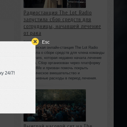
Радиостанция The Lot Radio
запустила сбор средств для
сотрудницы, начавшей лечение
от рака
вчера в 17:02
Esc
Бруклинская онлайн-станция The Lot Radio
объявила о сборе средств для члена команды
Lola Evans, которая недавно начала лечение
от рака. Сбор организован через платформу
GoFundMe и призван помочь покрыть
у 24/7!
хирургическое вмешательство и
повседневные расходы в период лечения.
Выиграй часовой сет на The