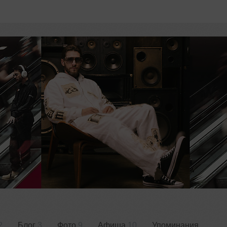
2
Блог
3
Фото
9
Афиша
10
Упоминания