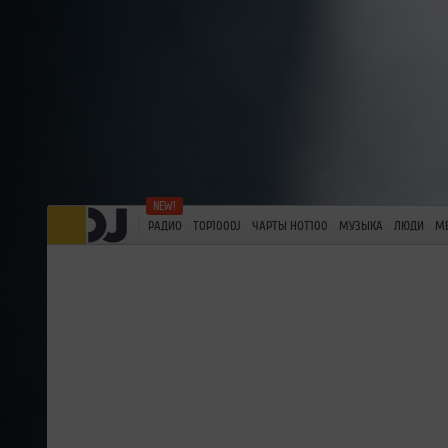
РАДИО
TOP100DJ
ЧАРТЫ HOT100
МУЗЫКА
ЛЮДИ
М