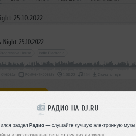
ght 25.10.2022
 Night 25.10.2022
Progressive House
Indie Electronic
 очередь
Комментировать
</>
1:00:23
254
Скачать
ОДДЕРЖАТЬ АРТИСТА
РАДИО НА DJ.RU
СКАЖИ ДРУЗЬЯМ
вился раздел
Радио
— слушайте лучшую электронную музык
айвы и эксклюзивные сеты от лучших диджеев.