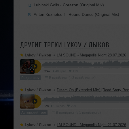
Lubinski Golis - Corazon (Original Mix)
12
Anton Kuznetsoff - Round Dance (Original Mix)
13
ДРУГИЕ ТРЕКИ
LYKOV / ЛЫКОВ
Lykov / Лыков
➝
LM SOUND - Megapolis Night 28.07.2026
63:47
480 раз
119
Радио-шоу
В плейлист (в 3 плейлистах)
Lykov / Лыков
➝
Dream On (Extended Mix) [Road Story Rec
5:28
914 раз
229
Авторский трек
В плейлист (в 1 плейлисте)
Lykov / Лыков
➝
LM SOUND - Megapolis Night 21.07.2026