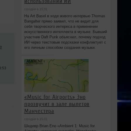
использовании ИИ
сегодня в 15:31
На Art Basel в ходе живого интервью Thomas
Bangalter прямо заявил, что не видит для
себя творческого интереса в применении
искусственного интеллекта в музыке. Бывший
участник Daft Punk объяснил, почему подход
ИИ через текстовые подсказки конфликтует с
e
его личным способом создания музыки.
3:53
«Music for Airports» Эно
прозвучит в зале вылетов
Манчестера
сегодня в 15:01
Шедевр Brian Eno «Ambient 1: Music for