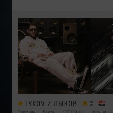
LYKOV / ЛЫКОВ
Профиль
Лента
HOT100
461
Музыка
94