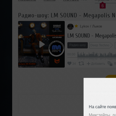
6
Радио-шоу: LM SOUND - Megapolis Ni
Lykov / Лыков
LM SOUND - Megapolis
Радио-шоу
Deep Techno
00:00
В
34
Добавить
П
РАС
На сайте поя
Микстейпы, л