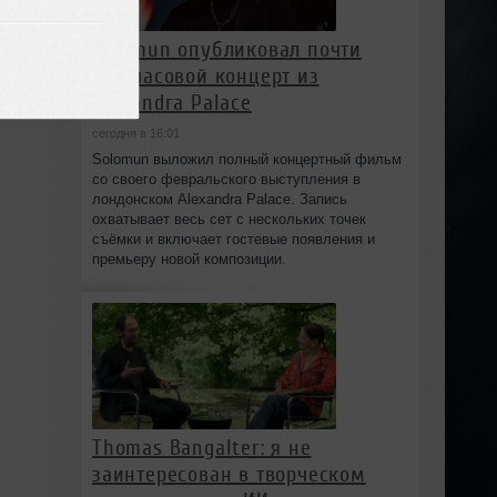
Solomun опубликовал почти
трёхчасовой концерт из
Alexandra Palace
сегодня в 16:01
Solomun выложил полный концертный фильм
со своего февральского выступления в
лондонском Alexandra Palace. Запись
охватывает весь сет с нескольких точек
съёмки и включает гостевые появления и
премьеру новой композиции.
Thomas Bangalter: я не
заинтересован в творческом