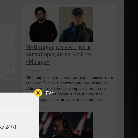
MPH подогрел интерес к
коллаборации со Skrillex —
«Mirage»
-60:23
сегодня в 16:31
MPH опубликовал короткий тизер совместного
трека со Skrillex и подтвердил его название —
«Mirage». Песня впервые прозвучала в его
Esc
сете на EDC Las Vegas в мае и с тех пор
циркулирует в сетап-записях поклонников.
у 24/7!