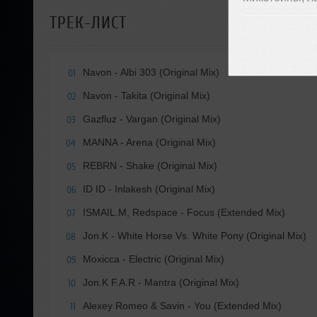
ТРЕК-ЛИСТ
Navon - Albi 303 (Original Mix)
01
Navon - Takita (Original Mix)
02
Gazfluz - Vargan (Original Mix)
03
MANNA - Arena (Original Mix)
04
REBRN - Shake (Original Mix)
05
ID ID - Inlakesh (Original Mix)
06
ISMAIL.M, Redspace - Focus (Extended Mix)
07
Jon.K - White Horse Vs. White Pony (Original Mix)
08
Moxicca - Electric (Original Mix)
09
Jon.K F.A.R - Mantra (Original Mix)
10
Alexey Romeo & Savin - You (Extended Mix)
11