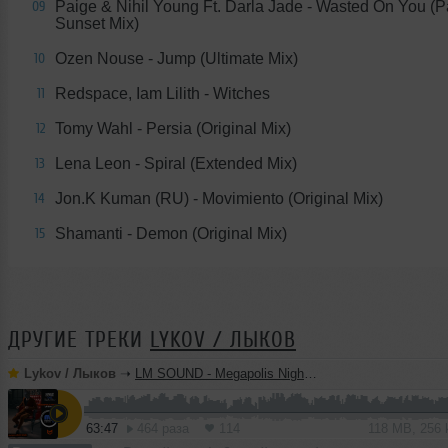
Paige & Nihil Young Ft. Darla Jade - Wasted On You (P
09
Sunset Mix)
Ozen Nouse - Jump (Ultimate Mix)
10
Redspace, Iam Lilith - Witches
11
Tomy Wahl - Persia (Original Mix)
12
Lena Leon - Spiral (Extended Mix)
13
Jon.K Kuman (RU) - Movimiento (Original Mix)
14
Shamanti - Demon (Original Mix)
15
ДРУГИЕ ТРЕКИ
LYKOV / ЛЫКОВ
Lykov / Лыков
➝
LM SOUND - Megapolis Night 28.07.2026
63:47
464 раза
114
118 MB, 256