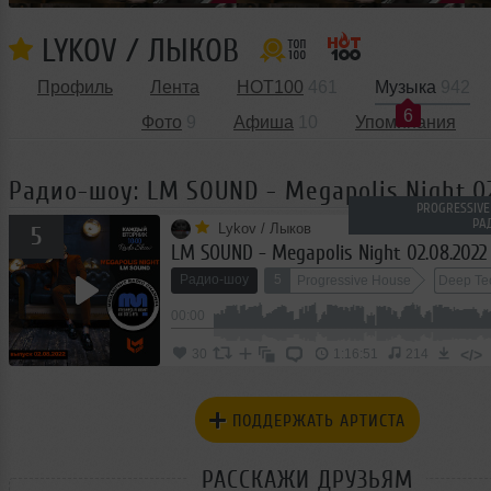
LYKOV / ЛЫКОВ
Профиль
Лента
HOT100
461
Музыка
942
6
Фото
9
Афиша
10
Упоминания
Радио-шоу: LM SOUND - Megapolis Night 02
PROGRESSIVE
РА
Lykov / Лыков
5
LM SOUND - Megapolis Night 02.08.2022
Радио-шоу
5
Progressive House
Deep Te
00:00
</>
30
1:16:51
214
ПОДДЕРЖАТЬ АРТИСТА
РАССКАЖИ ДРУЗЬЯМ