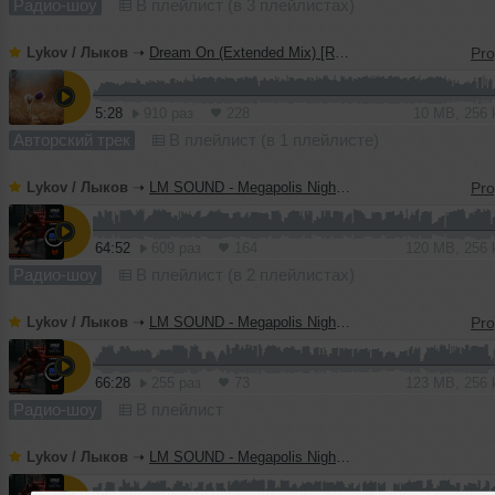
Радио-шоу
В плейлист (в 3 плейлистах)
Lykov / Лыков
➝
Dream On (Extended Mix) [Road Story Records]
5:28
910 раз
228
10 MB, 256
Авторский трек
В плейлист (в 1 плейлисте)
Lykov / Лыков
➝
LM SOUND - Megapolis Night 21.07.2026
64:52
609 раз
164
120 MB, 256
Радио-шоу
В плейлист (в 2 плейлистах)
Lykov / Лыков
➝
LM SOUND - Megapolis Night 14.07.2026
66:28
255 раз
73
123 MB, 256
Радио-шоу
В плейлист
Lykov / Лыков
➝
LM SOUND - Megapolis Night 07.07.2026