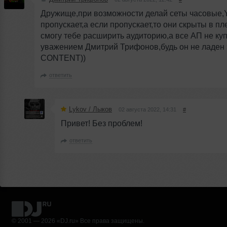
Дружище,при возможности делай сеты часовые,
пропускает,а если пропускает,то они скрыты в пл
смогу тебе расширить аудиторию,а все АП не куп
уважением Дмитрий Трифонов,будь он не ладен 
CONTENT))
ответить
Lykov / Лыков
02 августа 2022, 14:31
#
Привет! Без проблем!
ответить
© 2001 — 2026 «DJ.ru» Все права защищены.