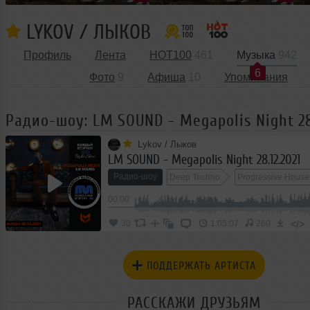
LYKOV / ЛЫКОВ
Профиль
Лента
HOT100
461
Музыка
942
6
Фото
9
Афиша
10
Упоминания
Радио-шоу: LM SOUND - Megapolis Night 28.
Lykov / Лыков
LM SOUND - Megapolis Night 28.12.2021
Радио-шоу
Deep Techno
Progressive House
00:00
</>
30
1:05:07
260
ПОДДЕРЖАТЬ АРТИСТА
РАССКАЖИ ДРУЗЬЯМ