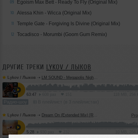
Egoism Max Bett - Ready To Fly (Original Mix)
09
Alessa Khin - Wicca (Original Mix)
10
Temple Gate - Forgiving Is Divine (Original Mix)
11
Tocadisco - Morumbi (Goom Gum Remix)
12
ДРУГИЕ ТРЕКИ
LYKOV / ЛЫКОВ
Lykov / Лыков
➝
LM SOUND - Megapolis Night 28.07.2026
63:47
608 раз
151
118 MB, 256
Радио-шоу
В плейлист (в 3 плейлистах)
Lykov / Лыков
➝
Dream On (Extended Mix) [Road Story Records]
5:28
930 раз
232
10 MB, 256