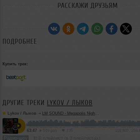
РАССКАЖИ ДРУЗЬЯМ
ПОДРОБНЕЕ
Купить трек:
ДРУГИЕ ТРЕКИ
LYKOV / ЛЫКОВ
Lykov / Лыков
➝
LM SOUND - Megapolis Night 28.07.2026
63:47
549 раз
135
118 MB, 256
Радио-шоу
В плейлист (в 3 плейлистах)