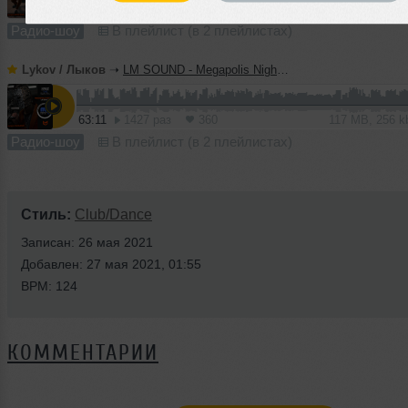
65:45
1419 раз
343
122 MB, 256 
Радио-шоу
В плейлист (в 2 плейлистах)
Lykov / Лыков
➝
LM SOUND - Megapolis Night 30.06.2026
63:11
1427 раз
360
117 MB, 256 
Радио-шоу
В плейлист (в 2 плейлистах)
Стиль:
Club/Dance
Записан: 26 мая 2021
Добавлен: 27 мая 2021, 01:55
BPM: 124
КОММЕНТАРИИ