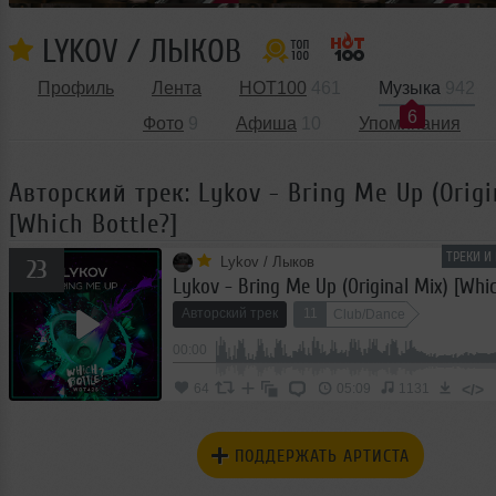
LYKOV / ЛЫКОВ
Профиль
Лента
HOT100
461
Музыка
942
6
Фото
9
Афиша
10
Упоминания
Авторский трек: Lykov - Bring Me Up (Origi
[Which Bottle?]
ТРЕКИ И
Lykov / Лыков
23
Lykov - Bring Me Up (Original Mix) [Whic
Авторский трек
11
Club/Dance
00:00
</>
64
05:09
1131
ПОДДЕРЖАТЬ АРТИСТА