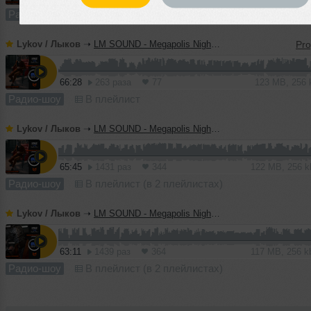
Радио-шоу
В плейлист (в 2 плейлистах)
Lykov / Лыков
➝
LM SOUND - Megapolis Night 14.07.2026
66:28
263 раза
77
123 MB, 256
Радио-шоу
В плейлист
Lykov / Лыков
➝
LM SOUND - Megapolis Night 07.07.2026
65:45
1431 раз
344
122 MB, 256 
Радио-шоу
В плейлист (в 2 плейлистах)
Lykov / Лыков
➝
LM SOUND - Megapolis Night 30.06.2026
63:11
1439 раз
364
117 MB, 256 
Радио-шоу
В плейлист (в 2 плейлистах)