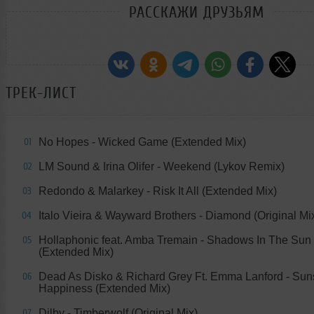
РАССКАЖИ ДРУЗЬЯМ
ТРЕК-ЛИСТ
No Hopes - Wicked Game (Extended Mix)
01
LM Sound & Irina Olifer - Weekend (Lykov Remix)
02
Redondo & Malarkey - Risk It All (Extended Mix)
03
Italo Vieira & Wayward Brothers - Diamond (Original Mi
04
Hollaphonic feat. Amba Tremain - Shadows In The Sun
05
(Extended Mix)
Dead As Disko & Richard Grey Ft. Emma Lanford - Sun
06
Happiness (Extended Mix)
Dilby - Timberwolf (Original Mix)
07