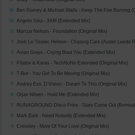
Ben Rainey & Michael Walls - Keep The Fire Burning (
08
Angelo Sika - 3AM (Extended Mix)
09
Marcus Nelson - Foundation (Original Mix)
10
Josh Le Tissier, Heleen - Chasing Cars (Austin Leeds 
11
Avian Grays - Crying Bout You (Extended Mix)
12
Filatov & Karas - TechNoNo Extended (Original Mix)
13
T-Bor - You Got To Be Moving (Original Mix)
14
Andrey Exx, D'Vision - Dream To This (Original Mix)
15
Orjan Nilsen - Hold Me (Extended Mix)
16
RUNAGROUND Disco Fries - Stars Come Out (Bvrnout
17
Mark Bale - Need Nobody (Extended Mix)
18
Crossley - More Of Your Love (Original Mix)
19