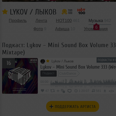
LYKOV / ЛЫКОВ
Профиль
Лента
HOT100
461
Музыка
942
6
Фото
9
Афиша
10
Упоминания
Подкаст: Lykov – Mini Sound Box Volume 3
Mixtape)
ПОДКАСТЫ И 
Lykov / Лыков
16
Подкаст
Club/Dance
00:00
</>
47
1:20:07
581
ПОДДЕРЖАТЬ АРТИСТА