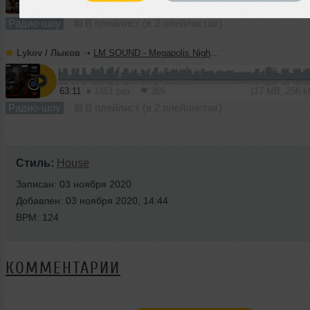
65:45
1439 раз
344
122 MB, 256 
Радио-шоу
В плейлист (в 2 плейлистах)
Lykov / Лыков
➝
LM SOUND - Megapolis Night 30.06.2026
63:11
1451 раз
365
117 MB, 256 
Радио-шоу
В плейлист (в 2 плейлистах)
Стиль:
House
Записан: 03 ноября 2020
Добавлен: 03 ноября 2020, 14:44
BPM: 124
КОММЕНТАРИИ