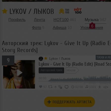
LYKOV / ЛЫКОВ
Профиль
Лента
HOT100
461
Музыка
942
6
Фото
9
Афиша
10
Упоминания
Авторский трек: Lykov - Give It Up (Radio E
Story Records]
ТРЕКИ И Р
Lykov / Лыков
9
Lykov - Give It Up (Radio Edit) [Road St
Авторский трек
House
00:00
</>
57
02:56
1321
ПОДДЕРЖАТЬ АРТИСТА