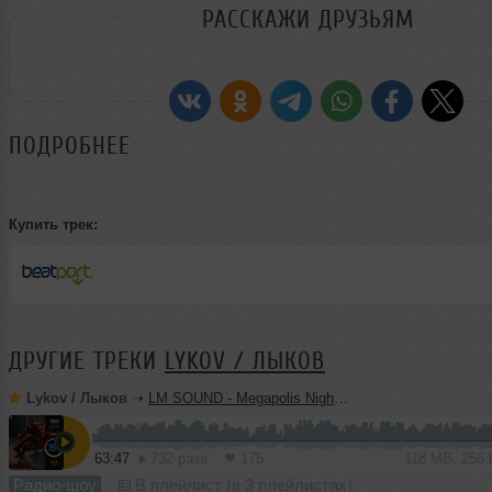
РАССКАЖИ ДРУЗЬЯМ
ПОДРОБНЕЕ
Купить трек:
ДРУГИЕ ТРЕКИ
LYKOV / ЛЫКОВ
Lykov / Лыков
➝
LM SOUND - Megapolis Night 28.07.2026
63:47
732 раза
175
118 MB, 256
Радио-шоу
В плейлист (в 3 плейлистах)