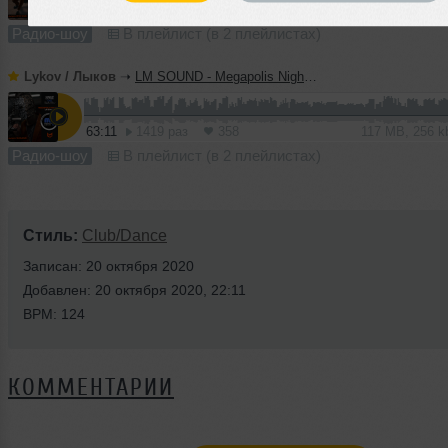
65:45
1411 раз
343
122 MB, 256 
Радио-шоу
В плейлист (в 2 плейлистах)
Lykov / Лыков
➝
LM SOUND - Megapolis Night 30.06.2026
63:11
1419 раз
358
117 MB, 256 
Радио-шоу
В плейлист (в 2 плейлистах)
Стиль:
Club/Dance
Записан: 20 октября 2020
Добавлен: 20 октября 2020, 22:11
BPM: 124
КОММЕНТАРИИ