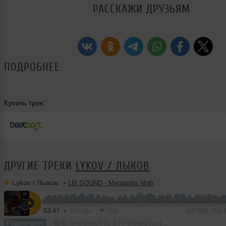
РАССКАЖИ ДРУЗЬЯМ
ПОДРОБНЕЕ
Купить трек:
ДРУГИЕ ТРЕКИ
LYKOV / ЛЫКОВ
Lykov / Лыков
➝
LM SOUND - Megapolis Night 28.07.2026
63:47
500 раз
124
118 MB, 256
Радио-шоу
В плейлист (в 3 плейлистах)