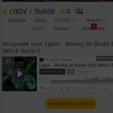
LYKOV / ЛЫКОВ
Профиль
Лента
HOT100
461
Музыка
942
6
Фото
9
Афиша
10
Упоминания
Авторский трек: Lykov - Moving On (Radio E
[Which Bottle?]
ТРЕКИ И РЕ
Lykov / Лыков
35
Lykov - Moving On (Radio Edit) [Which B
Авторский трек
10
Club/Dance
00:00
</>
35
02:56
605
ПОДДЕРЖАТЬ АРТИСТА