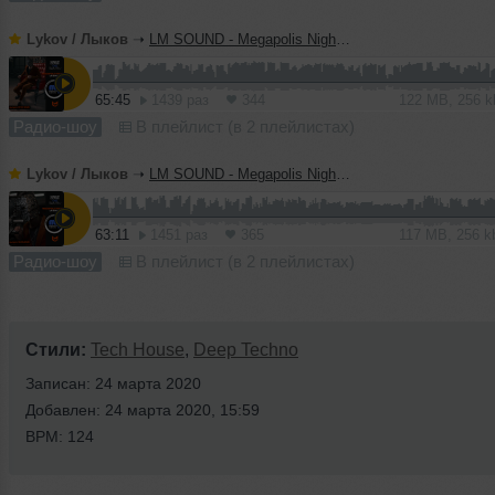
Lykov / Лыков
➝
LM SOUND - Megapolis Night 07.07.2026
65:45
1439 раз
344
122 MB, 256 
Радио-шоу
В плейлист (в 2 плейлистах)
Lykov / Лыков
➝
LM SOUND - Megapolis Night 30.06.2026
63:11
1451 раз
365
117 MB, 256 
Радио-шоу
В плейлист (в 2 плейлистах)
Стили:
Tech House
,
Deep Techno
Записан: 24 марта 2020
Добавлен: 24 марта 2020, 15:59
BPM: 124