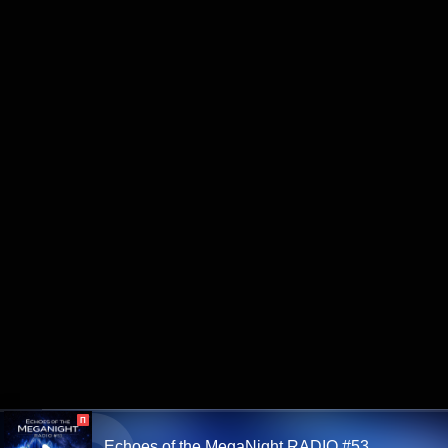
П
Echoes of the MegaNight RADIO #53