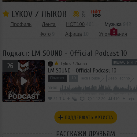
LYKOV / ЛЫКОВ
Профиль
Лента
HOT100
461
Музыка
942
6
Фото
9
Афиша
10
Упоминания
Подкаст: LM SOUND - Official Podcast 10
ПОДКАСТЫ И Р
Lykov / Лыков
26
LM SOUND - Official Podcast 10
Подкаст
10
Tech House
Deep Techno
00:00
</>
31
1:12:20
410
ПОДДЕРЖАТЬ АРТИСТА
РАССКАЖИ ДРУЗЬЯМ