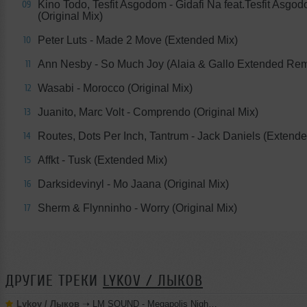
Kino Todo, Tesfit Asgodom - Gidafi Na feat.Tesfit Asgo
09
(Original Mix)
Peter Luts - Made 2 Move (Extended Mix)
10
Ann Nesby - So Much Joy (Alaia & Gallo Extended Rem
11
Wasabi - Morocco (Original Mix)
12
Juanito, Marc Volt - Comprendo (Original Mix)
13
Routes, Dots Per Inch, Tantrum - Jack Daniels (Extende
14
Affkt - Tusk (Extended Mix)
15
Darksidevinyl - Mo Jaana (Original Mix)
16
Sherm & Flynninho - Worry (Original Mix)
17
ДРУГИЕ ТРЕКИ
LYKOV / ЛЫКОВ
Lykov / Лыков
➝
LM SOUND - Megapolis Night 28.07.2026