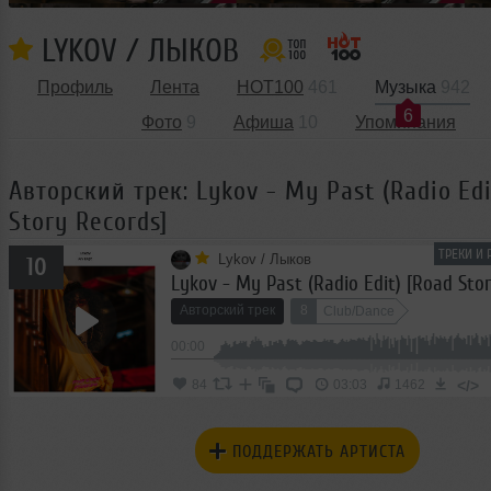
LYKOV / ЛЫКОВ
Профиль
Лента
HOT100
461
Музыка
942
6
Фото
9
Афиша
10
Упоминания
Авторский трек: Lykov - My Past (Radio Edi
Story Records]
ТРЕКИ И
Lykov / Лыков
10
Lykov - My Past (Radio Edit) [Road Sto
Авторский трек
8
Club/Dance
00:00
</>
84
03:03
1462
ПОДДЕРЖАТЬ АРТИСТА