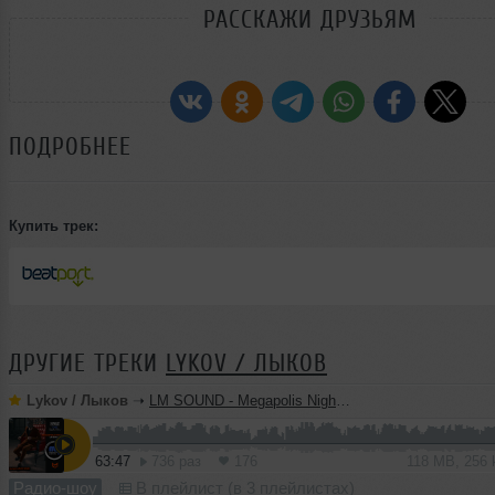
РАССКАЖИ ДРУЗЬЯМ
ПОДРОБНЕЕ
Купить трек:
ДРУГИЕ ТРЕКИ
LYKOV / ЛЫКОВ
Lykov / Лыков
➝
LM SOUND - Megapolis Night 28.07.2026
63:47
736 раз
176
118 MB, 256
Радио-шоу
В плейлист (в 3 плейлистах)