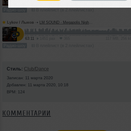
65:45
1439 раз
344
122 MB, 256 
Радио-шоу
В плейлист (в 2 плейлистах)
Lykov / Лыков
➝
LM SOUND - Megapolis Night 30.06.2026
63:11
1451 раз
365
117 MB, 256 
Радио-шоу
В плейлист (в 2 плейлистах)
Стиль:
Club/Dance
Записан: 11 марта 2020
Добавлен: 11 марта 2020, 10:18
BPM: 124
КОММЕНТАРИИ