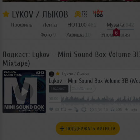
LYKOV / ЛЫКОВ
Профиль
Лента
HOT100
461
Музыка
942
6
Фото
9
Афиша
10
Упоминания
Подкаст: Lykov – Mini Sound Box Volume 31
Mixtape)
Lykov / Лыков
Lykov – Mini Sound Box Volume 313 (We
Подкаст
Club/Dance
00:00
</>
30
1:16:46
505
ПОДДЕРЖАТЬ АРТИСТА