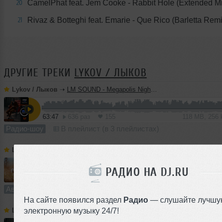
CamelPhat feat. Jem Cooke - Rabbit Hole (Extended Mi
20
Rivaz & Botteghi feat. Emarie - Que Rico (Barletta Remi
21
ДРУГИЕ ТРЕКИ
LYKOV / ЛЫКОВ
Lykov / Лыков
➝
LM SOUND - Megapolis Night 28.07.2026
63:47
636 раз
155
118 MB, 256
Радио-шоу
В плейлист (в 3 плейлистах)
Lykov / Лыков
➝
Dream On (Extended Mix) [Road Story Records]
РАДИО НА DJ.RU
5:28
930 раз
232
10 MB, 256
Авторский трек
В плейлист
На сайте появился раздел
Радио
— слушайте лучшу
электронную музыку 24/7!
Lykov / Лыков
➝
LM SOUND - Megapolis Night 21.07.2026