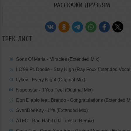
РАССКАЖИ ДРУЗЬЯМ
ТРЕК-ЛИСТ
Sons Of Maria - Miracles (Extended Mix)
01
LO'99 Ft. Doolie - Stay High (Ray Foxx Extended Vocal
02
Lykov - Every Night (Original Mix)
03
Nopopstar - If You Feel (Original Mix)
04
Don Diablo feat. Brando - Congratulations (Extended M
05
SvenDeeKay - Life (Extended Mix)
06
ATFC - Bad Habit (DJ Timstar Remix)
07
Coco Fay - Open Your Eyes (Living Memories Extended
08