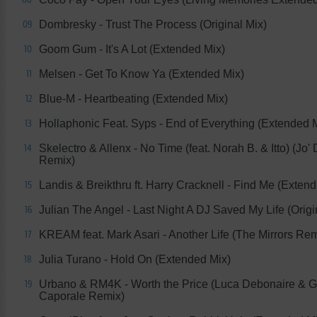
Dombresky - Trust The Process (Original Mix)
09
Goom Gum - It's A Lot (Extended Mix)
10
Melsen - Get To Know Ya (Extended Mix)
11
Blue-M - Heartbeating (Extended Mix)
12
Hollaphonic Feat. Syps - End of Everything (Extended 
13
Skelectro & Allenx - No Time (feat. Norah B. & Itto) (Jo' 
14
Remix)
Landis & Breikthru ft. Harry Cracknell - Find Me (Exten
15
Julian The Angel - Last Night A DJ Saved My Life (Origi
16
KREAM feat. Mark Asari - Another Life (The Mirrors Rem
17
Julia Turano - Hold On (Extended Mix)
18
Urbano & RM4K - Worth the Price (Luca Debonaire & G
19
Caporale Remix)