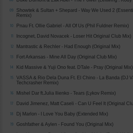
Showtek & Sultan + Shepard - Way We Used 2 (Essenti
09
Remix)
Pnau Ft. Ollie Gabriel - All Of Us (Phil Fuldner Remix)
10
Incognet, David Novacek - Loser Hit Original Club Mix)
11
Mantrastic & Rechler - Had Enough (Original Mix)
12
Fort Arkansas - Mine All Day (Original Club Mix)
13
Kid Massive & Yuji Ono feat. DTale - Pray (Original Mix)
14
VASSA & Rio Dela Duna Ft. El Chino - La Banda (DJ V
15
Techcrasher Remix)
Mishel Dar ft.Julia Ilienko - Tears (Lykov Remix)
16
David Jimenez, Matt Caseli - Can U Feel It (Original Cl
17
Dj Marlon - I Love You Baby (Extended Mix)
18
Goshfather & Aylen - Found You (Original Mix)
19