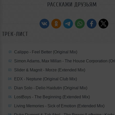
РАССКАЖИ ДРУЗЬЯМ
ТРЕК-ЛИСТ
Calippo - Feel Better (Original Mix)
01
Simon Adams, Max Millan - The House Corporation (Ori
02
Slider & Magnit - Morze (Extended Mix)
03
EDX - Neptune (Original Club Mix)
04
Dian Solo - Delio Haidutin (Original Mix)
05
LostBoys - The Beginning (Extended Mix)
06
Living Memories - Sick of Emotion (Extended Mix)
07
Duke Dumont & Zak Abel - The Power (Leftwing : Kody
08