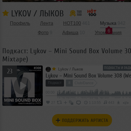
LYKOV / ЛЫКОВ
Профиль
Лента
HOT100
461
Музыка
942
6
Фото
9
Афиша
10
Упоминания
Подкаст: Lykov – Mini Sound Box Volume 3
Mixtape)
ПОДКАСТЫ И РАД
Lykov / Лыков
23
Подкаст
8
Club/Dance
00:00
</>
27
1:13:55
443
ПОДДЕРЖАТЬ АРТИСТА