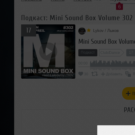
6
Подкаст: Mini Sound Box Volume 302
17
Lykov / Лыков
Mini Sound Box Volum
Подкаст
17
Club/Dance
00:00
В
30
Добавить
П
РАС