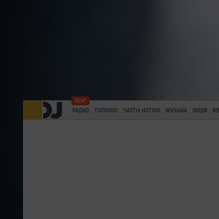
РАДИО
TOP100DJ
ЧАРТЫ HOT100
МУЗЫКА
ЛЮДИ
М