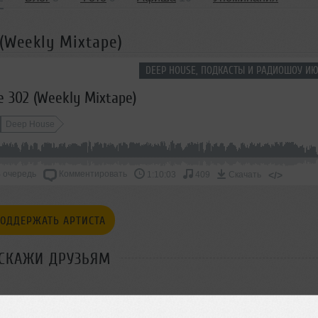
 (Weekly Mixtape)
DEEP HOUSE, ПОДКАСТЫ И РАДИОШОУ ИЮ
e 302 (Weekly Mixtape)
Deep House
 очередь
Комментировать
</>
1:10:03
409
Скачать
ОДДЕРЖАТЬ АРТИСТА
СКАЖИ ДРУЗЬЯМ