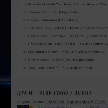
Komodo - Died In Your Arms (German Avny & Mike T
12
Sevenn - Loco Papi (Original Mix)
13
Cajun - Sinnerman (Original Mix)
14
Start The Party - Million Dollar Bill (Kevin McKay Re
15
Back & Empi, Brothinlaw - Body Drop (Original Mix)
16
New Hope Club - Love Again (PBH & Jack Shizzle R
17
LM Sound & Cristian Poow - No Way (Original Mix)
18
Erick Mayson - All I Got (Alexia Nigh Remix)
19
Tony Land - Love You Baby (Opila Remix)
20
ДРУГИЕ ТРЕКИ
LYKOV / ЛЫКОВ
Lykov / Лыков
➝
LM SOUND - Megapolis Night 28.07.2026