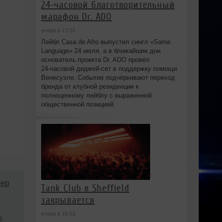
24‑часовой благотворительный
марафон Dr. ADO
вчера в 17:01
Лейбл Casa de Afro выпустил сингл «Same
Language» 24 июля, а в ближайшие дни
основатель проекта Dr. ADO провёл
24‑часовой диджей‑сет в поддержку помощи
Венесуэле. События подчёркивают переход
бренда от клубной резиденции к
полноценному лейблу с выраженной
общественной позицией.
ep
Tank Club в Sheffield
закрывается
вчера в 16:53
5