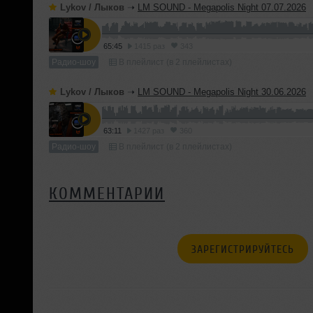
Lykov / Лыков
➝
LM SOUND - Megapolis Night 07.07.2026
65:45
1415 раз
343
Радио-шоу
В плейлист (в 2 плейлистах)
Lykov / Лыков
➝
LM SOUND - Megapolis Night 30.06.2026
63:11
1427 раз
360
Радио-шоу
В плейлист (в 2 плейлистах)
КОММЕНТАРИИ
ЗАРЕГИСТРИРУЙТЕСЬ