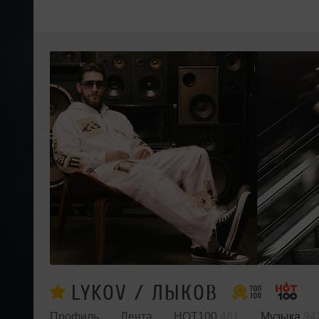
LYKOV / ЛЫКОВ
Профиль
Лента
HOT100
461
Музыка
94