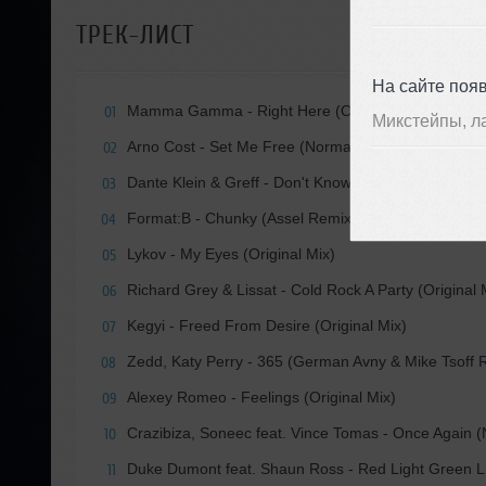
ТРЕК-ЛИСТ
На сайте поя
Mamma Gamma - Right Here (Original Mix)
01
Микстейпы, л
Arno Cost - Set Me Free (Norman Doray Extended 
02
Dante Klein & Greff - Don't Know Shit (Extended Mix
03
Format:B - Chunky (Assel Remix)
04
Lykov - My Eyes (Original Mix)
05
Richard Grey & Lissat - Cold Rock A Party (Original 
06
Kegyi - Freed From Desire (Original Mix)
07
Zedd, Katy Perry - 365 (German Avny & Mike Tsoff 
08
Alexey Romeo - Feelings (Original Mix)
09
Crazibiza, Soneec feat. Vince Tomas - Once Again 
10
Duke Dumont feat. Shaun Ross - Red Light Green 
11