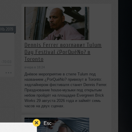
НЬ 2019
Dennis Ferrer возглавит Tulum
Day Festival ¿PorQuéNo? в
Toronto
-70:03
вчера в 18:24
Днёвое мероприятие в стиле Tulum под
названием ¿PorQuéNo? привезут в Toronto:
хедлайнером фестиваля станет Dennis Ferrer.
Празднование house-музыки под открытым
небом пройдёт на площадке Evergreen Brick
Works 29 августа 2026 года и займёт семь
часов на двух сценах.
Esc