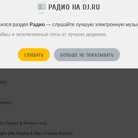
РАДИО НА DJ.RU
вился раздел
Радио
— слушайте лучшую электронную музык
айвы и эксклюзивные сеты от лучших диджеев.
Recut)
)
СЛУШАТЬ
БОЛЬШЕ НЕ ПОКАЗЫВАТЬ
Mix)
Remix)
(No Hopes & Kinspin mix)
Light (No Hopes & Max Freeze Remix)