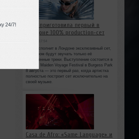
HAAi приготовила первый в
у 24/7!
Лондоне 100% production‑сет
вчера в 17:54
HAAi исполнит в Лондоне эксклюзивный сет,
в котором будут звучать только её
собственные треки. Выступление состоится в
рамках Maiden Voyage Festival в Burgess Park
8 августа — это первый раз, когда артистка
полностью построит сет исключительно на
своей музыке.
Casa de Afro: «Same Language» и