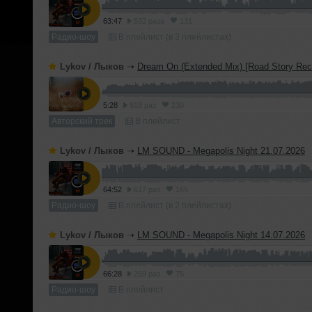
63:47
532 раза
131
Радио-шоу
В плейлист (в 3 плейлистах)
Lykov / Лыков
➝
Dream On (Extended Mix) [Road Story Rec
5:28
918 раз
230
Авторский трек
В плейлист
Lykov / Лыков
➝
LM SOUND - Megapolis Night 21.07.2026
64:52
617 раз
165
Радио-шоу
В плейлист (в 2 плейлистах)
Lykov / Лыков
➝
LM SOUND - Megapolis Night 14.07.2026
66:28
259 раз
75
Радио-шоу
В плейлист