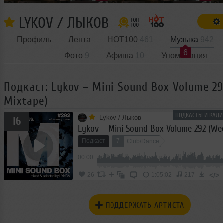
LYKOV / ЛЫКОВ
Профиль
Лента
HOT100
461
Музыка
942
6
Фото
9
Афиша
10
Упоминания
Подкаст: Lykov – Mini Sound Box Volume 29
Mixtape)
ПОДКАСТЫ И РАДИ
Lykov / Лыков
16
Подкаст
7
Club/Dance
00:00
</>
26
1:05:02
217
ПОДДЕРЖАТЬ АРТИСТА