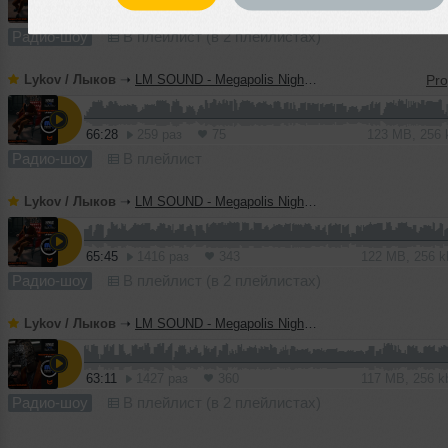
64:52
617 раз
165
120 MB, 256
Радио-шоу
В плейлист (в 2 плейлистах)
Lykov / Лыков
➝
LM SOUND - Megapolis Night 14.07.2026
66:28
259 раз
75
123 MB, 256
Радио-шоу
В плейлист
Lykov / Лыков
➝
LM SOUND - Megapolis Night 07.07.2026
65:45
1416 раз
343
122 MB, 256 
Радио-шоу
В плейлист (в 2 плейлистах)
Lykov / Лыков
➝
LM SOUND - Megapolis Night 30.06.2026
63:11
1427 раз
360
117 MB, 256 
Радио-шоу
В плейлист (в 2 плейлистах)