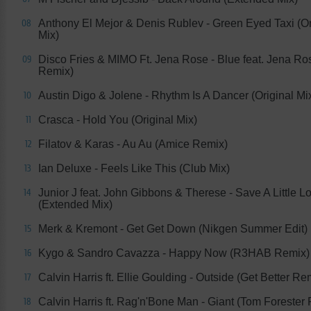
Anthony El Mejor & Denis Rublev - Green Eyed Taxi (Or
08
Mix)
Disco Fries & MIMO Ft. Jena Rose - Blue feat. Jena Ro
09
Remix)
Austin Digo & Jolene - Rhythm Is A Dancer (Original Mi
10
Crasca - Hold You (Original Mix)
11
Filatov & Karas - Au Au (Amice Remix)
12
Ian Deluxe - Feels Like This (Club Mix)
13
Junior J feat. John Gibbons & Therese - Save A Little L
14
(Extended Mix)
Merk & Kremont - Get Get Down (Nikgen Summer Edit)
15
Kygo & Sandro Cavazza - Happy Now (R3HAB Remix)
16
Calvin Harris ft. Ellie Goulding - Outside (Get Better Re
17
Calvin Harris ft. Rag'n'Bone Man - Giant (Tom Forester
18