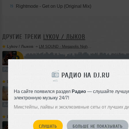
Rightmode - Get on Up (Original Mix)
19
ДРУГИЕ ТРЕКИ
LYKOV / ЛЫКОВ
Lykov / Лыков
➝
LM SOUND - Megapolis Night 28.07.2026
63:47
534 раза
131
118 MB, 256
Радио-шоу
В плейлист (в 3 плейлистах)
РАДИО НА DJ.RU
Lykov / Лыков
➝
Dream On (Extended Mix) [Road Story Records]
На сайте появился раздел
Радио
— слушайте лучшу
электронную музыку 24/7!
5:28
918 раз
230
10 MB, 256
Авторский трек
В плейлист
Микстейпы, лайвы и эксклюзивные сеты от лучших д
Lykov / Лыков
➝
LM SOUND - Megapolis Night 21.07.2026
СЛУШАТЬ
БОЛЬШЕ НЕ ПОКАЗЫВАТЬ