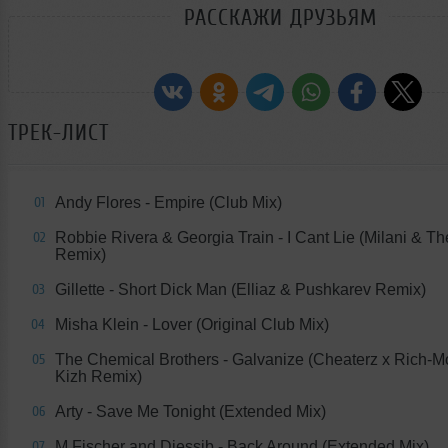
РАССКАЖИ ДРУЗЬЯМ
ТРЕК-ЛИСТ
Andy Flores - Empire (Club Mix)
01
Robbie Rivera & Georgia Train - I Cant Lie (Milani & T
02
Remix)
Gillette - Short Dick Man (Elliaz & Pushkarev Remix)
03
Misha Klein - Lover (Original Club Mix)
04
The Chemical Brothers - Galvanize (Cheaterz x Rich-
05
Kizh Remix)
Arty - Save Me Tonight (Extended Mix)
06
M Fischer and Djessib - Back Around (Extended Mix)
07