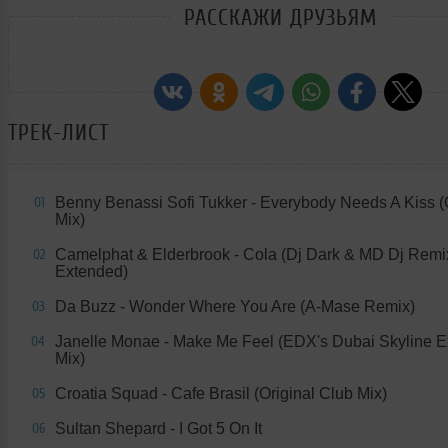
РАССКАЖИ ДРУЗЬЯМ
ТРЕК-ЛИСТ
Benny Benassi Sofi Tukker - Everybody Needs A Kiss (
01
Mix)
Camelphat & Elderbrook - Cola (Dj Dark & MD Dj Remi
02
Extended)
Da Buzz - Wonder Where You Are (A-Mase Remix)
03
Janelle Monae - Make Me Feel (EDX's Dubai Skyline 
04
Mix)
Croatia Squad - Cafe Brasil (Original Club Mix)
05
Sultan Shepard - I Got 5 On It
06