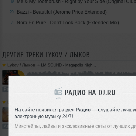
Me & My Toothbrush - Right by Your Side (Original Club
19
Bazzi - Beautiful (Jerome Price Extended)
20
Nora En Pure - Don't Look Back (Extended Mix)
21
ДРУГИЕ ТРЕКИ
LYKOV / ЛЫКОВ
Lykov / Лыков
➝
LM SOUND - Megapolis Night 28.07.2026
63:47
449 раз
113
118 MB, 256
Радио-шоу
В плейлист (в 2 плейлистах)
РАДИО НА DJ.RU
Lykov / Лыков
➝
Dream On (Extended Mix) [Road Story Records]
На сайте появился раздел
Радио
— слушайте лучшу
электронную музыку 24/7!
5:28
910 раз
228
10 MB, 256
Микстейпы, лайвы и эксклюзивные сеты от лучших д
Авторский трек
В плейлист (в 1 плейлисте)