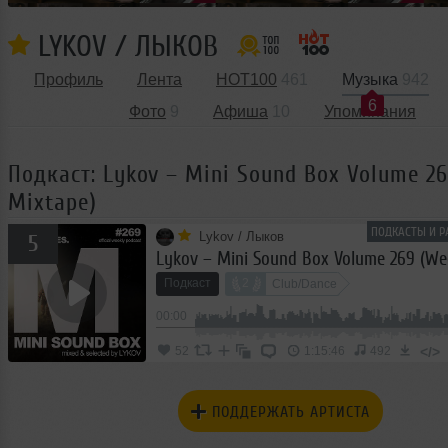
LYKOV / ЛЫКОВ
Профиль
Лента
HOT100
461
Музыка
942
6
Фото
9
Афиша
10
Упоминания
Подкаст: Lykov – Mini Sound Box Volume 2
Mixtape)
ПОДКАСТЫ И Р
Lykov / Лыков
5
Подкаст
2
Club/Dance
00:00
</>
52
1:15:46
492
ПОДДЕРЖАТЬ АРТИСТА