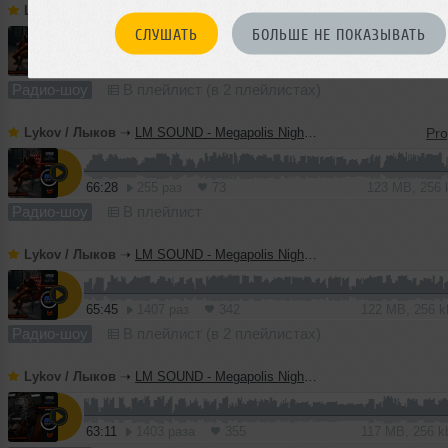
Lykov / Лыков
➝
LM SOUND - Megapolis Night 21.07.2026
СЛУШАТЬ
БОЛЬШЕ НЕ ПОКАЗЫВАТЬ
64:52
609 раз
164
120 MB, 256
Радио-шоу
В плейлист (в 2 плейлистах)
Lykov / Лыков
➝
LM SOUND - Megapolis Night 14.07.2026
66:28
255 раз
73
123 MB, 256
Радио-шоу
В плейлист
Lykov / Лыков
➝
LM SOUND - Megapolis Night 07.07.2026
65:45
1407 раз
342
122 MB, 256 
Радио-шоу
В плейлист (в 2 плейлистах)
Lykov / Лыков
➝
LM SOUND - Megapolis Night 30.06.2026
63:11
1403 раза
355
117 MB, 256 