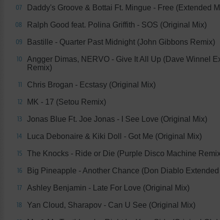
Daddy's Groove & Bottai Ft. Mingue - Free (Extended M
07
Ralph Good feat. Polina Griffith - SOS (Original Mix)
08
Bastille - Quarter Past Midnight (John Gibbons Remix)
09
Angger Dimas, NERVO - Give It All Up (Dave Winnel E
10
Remix)
Chris Brogan - Ecstasy (Original Mix)
11
MK - 17 (Setou Remix)
12
Jonas Blue Ft. Joe Jonas - I See Love (Original Mix)
13
Luca Debonaire & Kiki Doll - Got Me (Original Mix)
14
The Knocks - Ride or Die (Purple Disco Machine Remix
15
Big Pineapple - Another Chance (Don Diablo Extended 
16
Ashley Benjamin - Late For Love (Original Mix)
17
Yan Cloud, Sharapov - Can U See (Original Mix)
18