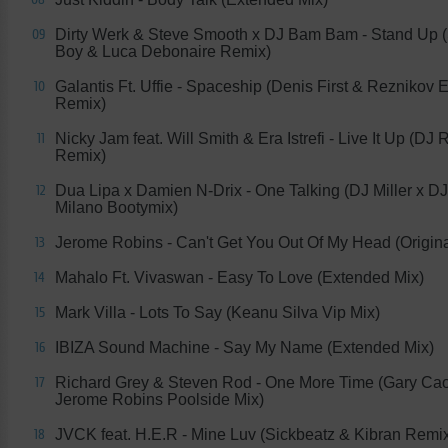
Dirty Werk & Steve Smooth x DJ Bam Bam - Stand Up (
09
Boy & Luca Debonaire Remix)
Galantis Ft. Uffie - Spaceship (Denis First & Reznikov
10
Remix)
Nicky Jam feat. Will Smith & Era Istrefi - Live It Up (DJ
11
Remix)
Dua Lipa x Damien N-Drix - One Talking (DJ Miller x DJ
12
Milano Bootymix)
Jerome Robins - Can't Get You Out Of My Head (Origina
13
Mahalo Ft. Vivaswan - Easy To Love (Extended Mix)
14
Mark Villa - Lots To Say (Keanu Silva Vip Mix)
15
IBIZA Sound Machine - Say My Name (Extended Mix)
16
Richard Grey & Steven Rod - One More Time (Gary Ca
17
Jerome Robins Poolside Mix)
JVCK feat. H.E.R - Mine Luv (Sickbeatz & Kibran Remi
18