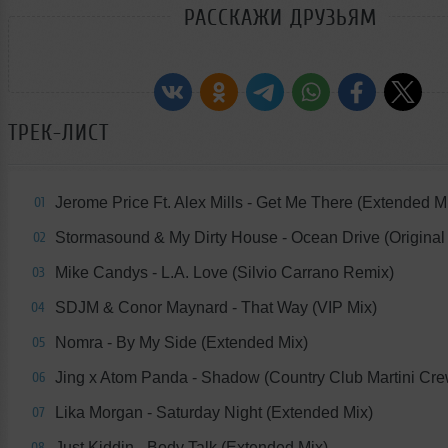
РАССКАЖИ ДРУЗЬЯМ
ТРЕК-ЛИСТ
Jerome Price Ft. Alex Mills - Get Me There (Extended M
01
Stormasound & My Dirty House - Ocean Drive (Original
02
Mike Candys - L.A. Love (Silvio Carrano Remix)
03
SDJM & Conor Maynard - That Way (VIP Mix)
04
Nomra - By My Side (Extended Mix)
05
Jing x Atom Panda - Shadow (Country Club Martini Cr
06
Lika Morgan - Saturday Night (Extended Mix)
07
Just Kiddin - Body Talk (Extended Mix)
08