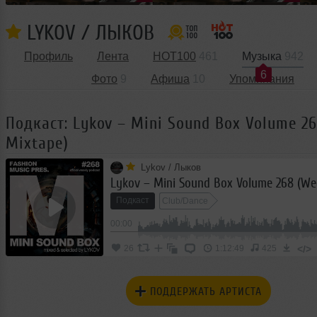
LYKOV / ЛЫКОВ
Профиль
Лента
HOT100
461
Музыка
942
6
Фото
9
Афиша
10
Упоминания
Подкаст: Lykov – Mini Sound Box Volume 2
Mixtape)
Lykov / Лыков
Подкаст
Club/Dance
00:00
</>
26
1:12:49
425
ПОДДЕРЖАТЬ АРТИСТА