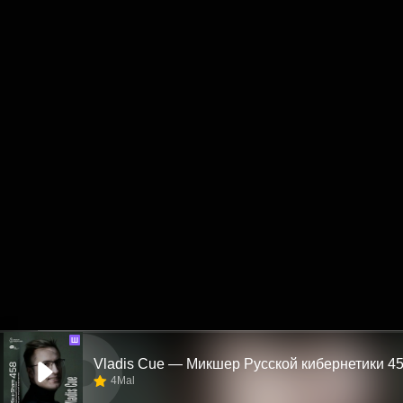
Ш
4Mal