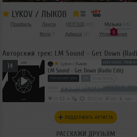
LYKOV / ЛЫКОВ
Профиль
Лента
HOT100
461
Музыка
942
6
Фото
9
Афиша
10
Упоминания
Авторский трек: LM Sound - Get Down (Radi
DEEP HOUSE, ТРЕКИ И
Lykov / Лыков
14
LM Sound - Get Down (Radio Edit)
Авторский трек
14
Deep House
00:00
</>
19
02:42
382
ПОДДЕРЖАТЬ АРТИСТА
РАССКАЖИ ДРУЗЬЯМ