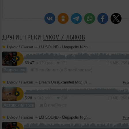
ДРУГИЕ ТРЕКИ
LYKOV / ЛЫКОВ
Lykov / Лыков
➝
LM SOUND - Megapolis Night 28.07.2026
63:47
720 раз
171
118 MB, 256
Радио-шоу
В плейлист (в 3 плейлистах)
Lykov / Лыков
➝
Dream On (Extended Mix) [Road Story Records]
5:28
942 раза
238
10 MB, 256
Авторский трек
В плейлист
Lykov / Лыков
➝
LM SOUND - Megapolis Night 21.07.2026