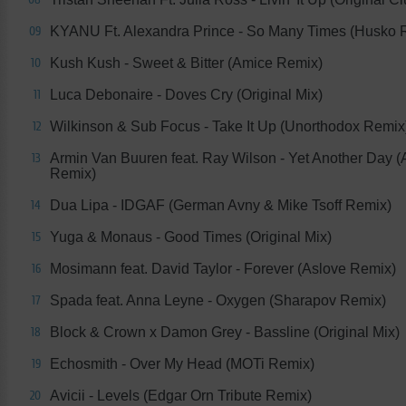
KYANU Ft. Alexandra Prince - So Many Times (Husko 
09
Kush Kush - Sweet & Bitter (Amice Remix)
10
Luca Debonaire - Doves Cry (Original Mix)
11
Wilkinson & Sub Focus - Take It Up (Unorthodox Remix
12
Armin Van Buuren feat. Ray Wilson - Yet Another Day 
13
Remix)
Dua Lipa - IDGAF (German Avny & Mike Tsoff Remix)
14
Yuga & Monaus - Good Times (Original Mix)
15
Mosimann feat. David Taylor - Forever (Aslove Remix)
16
Spada feat. Anna Leyne - Oxygen (Sharapov Remix)
17
Block & Crown x Damon Grey - Bassline (Original Mix)
18
Echosmith - Over My Head (MOTi Remix)
19
Avicii - Levels (Edgar Orn Tribute Remix)
20