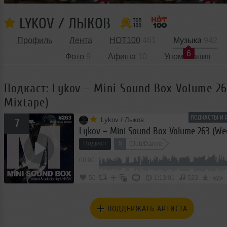
LYKOV / ЛЫКОВ
Профиль
Лента
HOT100
461
Музыка
942
6
Фото
9
Афиша
10
Упоминания
Подкаст: Lykov – Mini Sound Box Volume 2
Mixtape)
ПОДКАСТЫ И 
Lykov / Лыков
7
Подкаст
5
Club/Dance
00:00
</>
50
1:13:01
523
ПОДДЕРЖАТЬ АРТИСТА