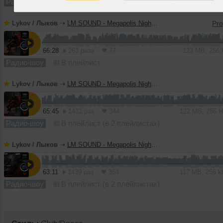
Радио-шоу
В плейлист (в 2 плейлистах)
Lykov / Лыков
➝
LM SOUND - Megapolis Night 14.07.2026
66:28
263 раза
77
123 MB, 256
Радио-шоу
В плейлист
Lykov / Лыков
➝
LM SOUND - Megapolis Night 07.07.2026
65:45
1431 раз
344
122 MB, 256 
Радио-шоу
В плейлист (в 2 плейлистах)
Lykov / Лыков
➝
LM SOUND - Megapolis Night 30.06.2026
63:11
1439 раз
364
117 MB, 256 
Радио-шоу
В плейлист (в 2 плейлистах)