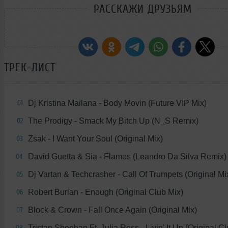
РАССКАЖИ ДРУЗЬЯМ
ТРЕК-ЛИСТ
Dj Kristina Mailana - Body Movin (Future VIP Mix)
01
The Prodigy - Smack My Bitch Up (N_S Remix)
02
Zsak - I Want Your Soul (Original Mix)
03
David Guetta & Sia - Flames (Leandro Da Silva Remix)
04
Dj Vartan & Techcrasher - Call Of Trumpets (Original Mi
05
Robert Burian - Enough (Original Club Mix)
06
Block & Crown - Fall Once Again (Original Mix)
07
Tristan Sheehan Ft. Julia Ross - Livin' It Up (Original C
08