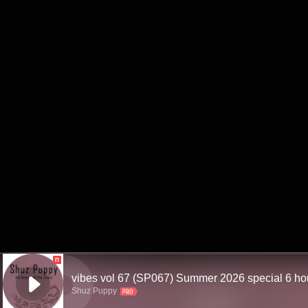
П
Shuz Puppy