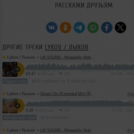
РАССКАЖИ ДРУЗЬЯМ
ДРУГИЕ ТРЕКИ
LYKOV / ЛЫКОВ
Lykov / Лыков
➝
LM SOUND - Megapolis Night 28.07.2026
63:47
648 раз
159
118 MB, 256
Радио-шоу
В плейлист (в 3 плейлистах)
Lykov / Лыков
➝
Dream On (Extended Mix) [Road Story Records]
5:28
934 раза
234
10 MB, 256
Авторский трек
В плейлист
Lykov / Лыков
➝
LM SOUND - Megapolis Night 21.07.2026