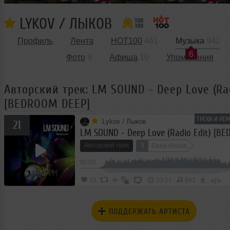
LYKOV / ЛЫКОВ
Профиль
Лента
HOT100
461
Музыка
942
6
Фото
9
Афиша
10
Упоминания
Авторский трек: LM SOUND - Deep Love (Rad
[BEDROOM DEEP]
ТРЕКИ И РЕ
Lykov / Лыков
21
LM SOUND - Deep Love (Radio Edit) [B
Авторский трек
9
Deep House
00:00
</>
51
03:27
841
ПОДДЕРЖАТЬ АРТИСТА