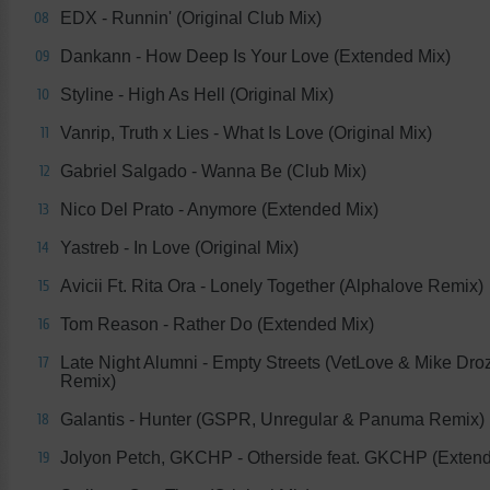
EDX - Runnin' (Original Club Mix)
08
Dankann - How Deep Is Your Love (Extended Mix)
09
Styline - High As Hell (Original Mix)
10
Vanrip, Truth x Lies - What Is Love (Original Mix)
11
Gabriel Salgado - Wanna Be (Club Mix)
12
Nico Del Prato - Anymore (Extended Mix)
13
Yastreb - In Love (Original Mix)
14
Avicii Ft. Rita Ora - Lonely Together (Alphalove Remix)
15
Tom Reason - Rather Do (Extended Mix)
16
Late Night Alumni - Empty Streets (VetLove & Mike Dro
17
Remix)
Galantis - Hunter (GSPR, Unregular & Panuma Remix)
18
Jolyon Petch, GKCHP - Otherside feat. GKCHP (Exten
19