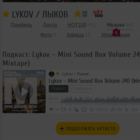
LYKOV / ЛЫКОВ
Профиль
Лента
HOT100
461
Музыка
942
6
Фото
9
Афиша
10
Упоминания
Подкаст: Lykov – Mini Sound Box Volume 2
Mixtape)
Lykov / Лыков
Подкаст
Club/Dance
00:00
</>
38
1:09:52
259
ПОДДЕРЖАТЬ АРТИСТА