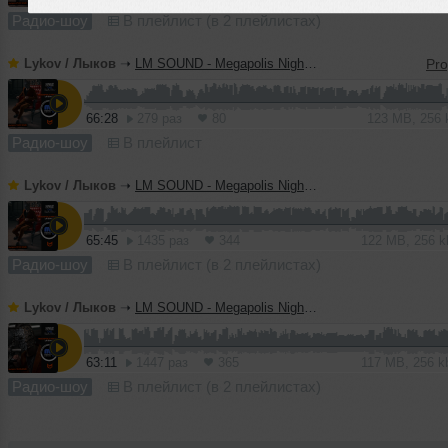
Радио-шоу
В плейлист (в 2 плейлистах)
Lykov / Лыков
➝
LM SOUND - Megapolis Night 14.07.2026
66:28
279 раз
80
123 MB, 256
Радио-шоу
В плейлист
Lykov / Лыков
➝
LM SOUND - Megapolis Night 07.07.2026
65:45
1435 раз
344
122 MB, 256 
Радио-шоу
В плейлист (в 2 плейлистах)
Lykov / Лыков
➝
LM SOUND - Megapolis Night 30.06.2026
63:11
1447 раз
365
117 MB, 256 
Радио-шоу
В плейлист (в 2 плейлистах)