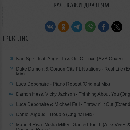
РАССКАЖИ ДРУЗЬЯМ
ТРЕК-ЛИСТ
Ivan Spell feat. Ange - In & Out Of Love (AVB Cover)
01
Duke Dumont & Gorgon City Ft. Naations - Real Life (
02
Mix)
Luca Debonaire - Piano Repeat (Original Mix)
03
Damon Hess, Vicky Jackson - Thinking About You (Orig
04
Luca Debonaire & Michael Fall - Throwin' it Out (Exten
05
Daniel Argoud - Trouble (Original Mix)
06
Manuel Riva, Misha Miller - Sacred Touch (Alex Vives &
07
Deyanov Remix)