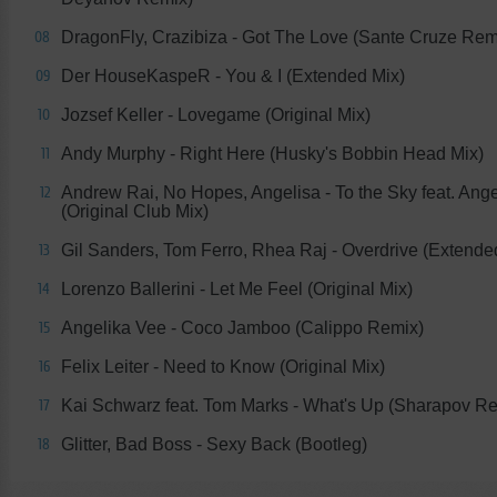
DragonFly, Crazibiza - Got The Love (Sante Cruze Rem
08
Der HouseKaspeR - You & I (Extended Mix)
09
Jozsef Keller - Lovegame (Original Mix)
10
Andy Murphy - Right Here (Husky's Bobbin Head Mix)
11
Andrew Rai, No Hopes, Angelisa - To the Sky feat. Ange
12
(Original Club Mix)
Gil Sanders, Tom Ferro, Rhea Raj - Overdrive (Extende
13
Lorenzo Ballerini - Let Me Feel (Original Mix)
14
Angelika Vee - Coco Jamboo (Calippo Remix)
15
Felix Leiter - Need to Know (Original Mix)
16
Kai Schwarz feat. Tom Marks - What's Up (Sharapov R
17
Glitter, Bad Boss - Sexy Back (Bootleg)
18