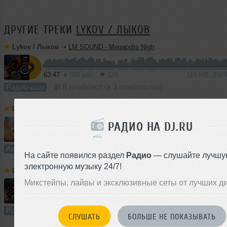
ДРУГИЕ ТРЕКИ
LYKOV / ЛЫКОВ
Lykov / Лыков
➝
LM SOUND - Megapolis Night 28.07.2026
63:47
500 раз
124
118 MB, 256
Радио-шоу
В плейлист (в 3 плейлистах)
Lykov / Лыков
➝
Dream On (Extended Mix) [Road Story Records]
РАДИО НА DJ.RU
5:28
914 раз
229
10 MB, 256
Авторский трек
В плейлист (в 1 плейлисте)
На сайте появился раздел
Радио
— слушайте лучшу
электронную музыку 24/7!
Lykov / Лыков
➝
LM SOUND - Megapolis Night 21.07.2026
Микстейпы, лайвы и эксклюзивные сеты от лучших д
64:52
609 раз
164
120 MB, 256
Радио-шоу
В плейлист (в 2 плейлистах)
СЛУШАТЬ
БОЛЬШЕ НЕ ПОКАЗЫВАТЬ