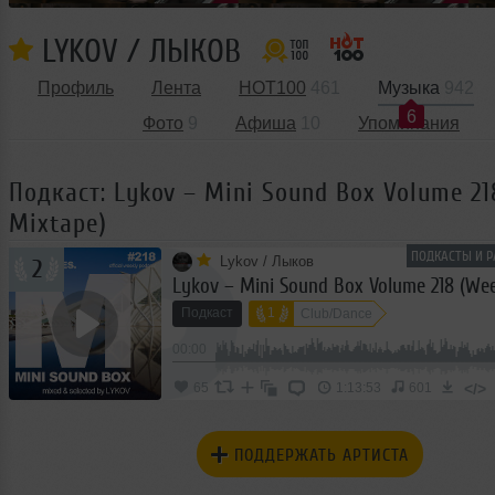
LYKOV / ЛЫКОВ
Профиль
Лента
HOT100
461
Музыка
942
6
Фото
9
Афиша
10
Упоминания
Подкаст: Lykov – Mini Sound Box Volume 21
Mixtape)
ПОДКАСТЫ И Р
Lykov / Лыков
2
Lykov – Mini Sound Box Volume 218 (We
Подкаст
1
Club/Dance
00:00
</>
65
1:13:53
601
ПОДДЕРЖАТЬ АРТИСТА