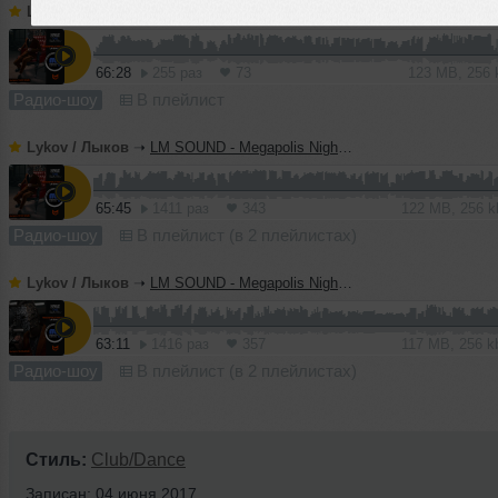
Lykov / Лыков
➝
LM SOUND - Megapolis Night 14.07.2026
66:28
255 раз
73
123 MB, 256
Радио-шоу
В плейлист
Lykov / Лыков
➝
LM SOUND - Megapolis Night 07.07.2026
65:45
1411 раз
343
122 MB, 256 
Радио-шоу
В плейлист (в 2 плейлистах)
Lykov / Лыков
➝
LM SOUND - Megapolis Night 30.06.2026
63:11
1416 раз
357
117 MB, 256 
Радио-шоу
В плейлист (в 2 плейлистах)
Стиль:
Club/Dance
Записан: 04 июня 2017