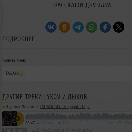
РАССКАЖИ ДРУЗЬЯМ
ПОДРОБНЕЕ
Купить трек:
ДРУГИЕ ТРЕКИ
LYKOV / ЛЫКОВ
Lykov / Лыков
➝
LM SOUND - Megapolis Night 28.07.2026
63:47
636 раз
155
118 MB, 256
Радио-шоу
В плейлист (в 3 плейлистах)