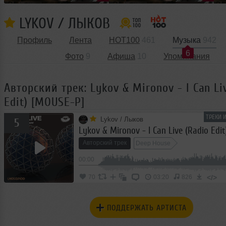
LYKOV / ЛЫКОВ
Профиль
Лента
HOT100
461
Музыка
942
6
Фото
9
Афиша
10
Упоминания
Авторский трек: Lykov & Mironov - I Can Li
Edit) [MOUSE-P]
ТРЕКИ 
Lykov / Лыков
5
Lykov & Mironov - I Can Live (Radio Edi
Авторский трек
Deep House
00:00
</>
70
03:20
826
ПОДДЕРЖАТЬ АРТИСТА