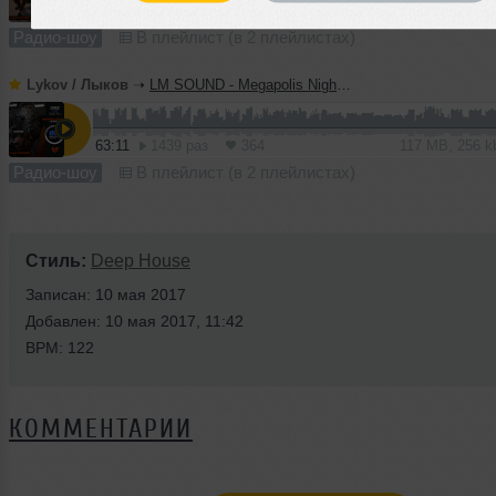
65:45
1431 раз
344
122 MB, 256 
Радио-шоу
В плейлист (в 2 плейлистах)
Lykov / Лыков
➝
LM SOUND - Megapolis Night 30.06.2026
63:11
1439 раз
364
117 MB, 256 
Радио-шоу
В плейлист (в 2 плейлистах)
Стиль:
Deep House
Записан: 10 мая 2017
Добавлен: 10 мая 2017, 11:42
BPM: 122
КОММЕНТАРИИ