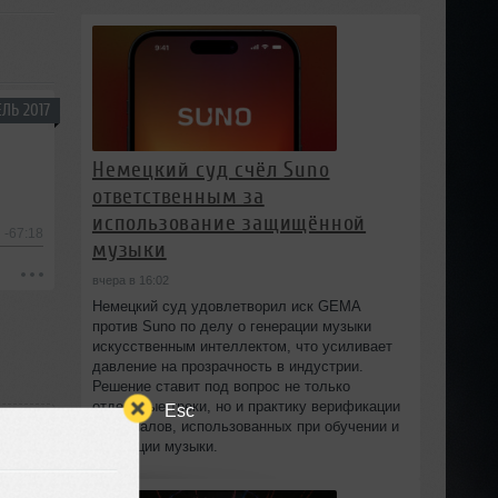
ЛЬ 2017
Немецкий суд счёл Suno
ответственным за
использование защищённой
-67:18
музыки
вчера в 16:02
Немецкий суд удовлетворил иск GEMA
против Suno по делу о генерации музыки
искусственным интеллектом, что усиливает
давление на прозрачность в индустрии.
Решение ставит под вопрос не только
отдельные треки, но и практику верификации
Esc
материалов, использованных при обучении и
генерации музыки.