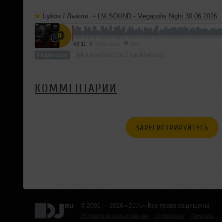
Lykov / Лыков
➝
LM SOUND - Megapolis Night 30.06.2026
63:11
1403 раза
355
Радио-шоу
В плейлист (в 2 плейлистах)
КОММЕНТАРИИ
ЗАРЕГИСТРИРУЙТЕСЬ
© 2001 — 2026 «DJ.ru» Все права защищены.
Условия использования
О проекте
Помощь