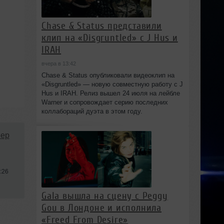
Chase & Status представили
клип на «Disgruntled» с J Hus и
IRAH
вчера в 13:42
Chase & Status опубликовали видеоклип на
«Disgruntled» — новую совместную работу с J
Hus и IRAH. Релиз вышел 24 июля на лейбле
Warner и сопровождает серию последних
коллабораций дуэта в этом году.
ep
:26
Gala вышла на сцену с Peggy
Gou в Лондоне и исполнила
«Freed From Desire»