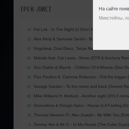
ТРЕК-ЛИСТ
На сайте поя
Микстейпы, л
Pat Lok - In The Night (U Don't Know) (Club Mix)
01
Alex Kenji & Samuele Sartini - Burn (Peter Brown R
02
Hugobeat, Dual Disco, Tanya Nambiar - To The Top f
03
Mahalo feat. Cat Lewis - Move (DTB & Kochura Rem
04
Don Diablo & Marnik - Children Of A Miracle (Don Di
05
Flux Pavilion ft. Cammie Robinson - Pull the trigger
06
Savage Garden - To the moon and back (Geonis Ra
07
Mike Williams ft. Matluck - Another night (AYL3 remi
08
Groovefore & Giorgio Sainz - House Is A Feeling (G
09
Thomas Newson Ft. Alex Joseph - Be With You (Ext
10
Tommy Vee & Mr V. - In My House (The Cube Guys)
11