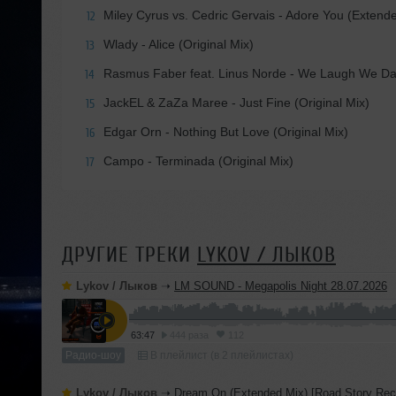
Miley Cyrus vs. Cedric Gervais - Adore You (Extend
12
Wlady - Alice (Original Mix)
13
Rasmus Faber feat. Linus Norde - We Laugh We D
14
JackEL & ZaZa Maree - Just Fine (Original Mix)
15
Edgar Orn - Nothing But Love (Original Mix)
16
Campo - Terminada (Original Mix)
17
ДРУГИЕ ТРЕКИ
LYKOV / ЛЫКОВ
Lykov / Лыков
➝
LM SOUND - Megapolis Night 28.07.2026
63:47
444 раза
112
Радио-шоу
В плейлист (в 2 плейлистах)
Lykov / Лыков
➝
Dream On (Extended Mix) [Road Story Rec