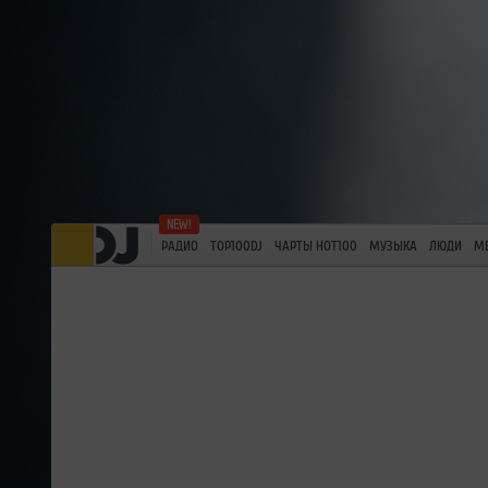
РАДИО
TOP100DJ
ЧАРТЫ HOT100
МУЗЫКА
ЛЮДИ
М