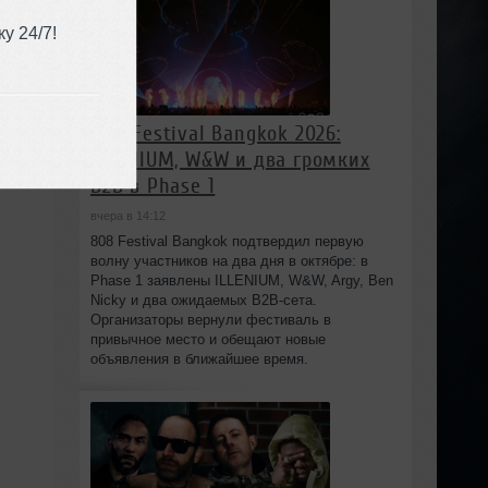
у 24/7!
808 Festival Bangkok 2026:
ILLENIUM, W&W и два громких
B2B в Phase 1
вчера в 14:12
808 Festival Bangkok подтвердил первую
волну участников на два дня в октябре: в
Phase 1 заявлены ILLENIUM, W&W, Argy, Ben
Nicky и два ожидаемых B2B-сета.
Организаторы вернули фестиваль в
привычное место и обещают новые
объявления в ближайшее время.