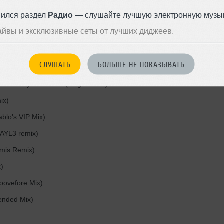
вился раздел
Радио
— слушайте лучшую электронную музык
айвы и эксклюзивные сеты от лучших диджеев.
СЛУШАТЬ
БОЛЬШЕ НЕ ПОКАЗЫВАТЬ
emix)
eat. Tanya Nambiar (Original Mix)
ix)
ablo's VIP Mix)
 (AYL3 remix)
mis Remix)
x)
roovefore Mix)
ended Mix)