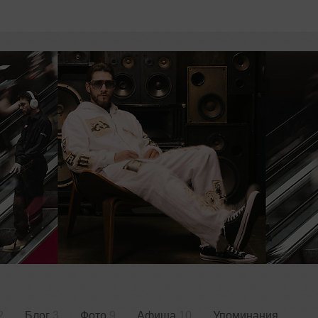
2
Блог
3
Фото
9
Афиша
10
Упоминания