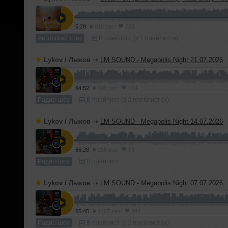
5:28
910 раз
228
Авторский трек
В плейлист (в 1 плейлисте)
Lykov / Лыков
➝
LM SOUND - Megapolis Night 21.07.2026
64:52
609 раз
164
Радио-шоу
В плейлист (в 2 плейлистах)
Lykov / Лыков
➝
LM SOUND - Megapolis Night 14.07.2026
66:28
255 раз
73
Радио-шоу
В плейлист
Lykov / Лыков
➝
LM SOUND - Megapolis Night 07.07.2026
65:45
1407 раз
342
Радио-шоу
В плейлист (в 2 плейлистах)