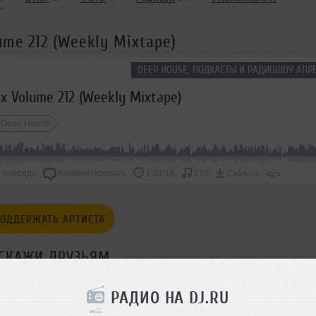
ume 212 (Weekly Mixtape)
DEEP HOUSE, ПОДКАСТЫ И РАДИОШОУ АПРЕ
x Volume 212 (Weekly Mixtape)
Deep House
 очередь
Комментировать
</>
1:07:18
278
Скачать
ОДДЕРЖАТЬ АРТИСТА
СКАЖИ ДРУЗЬЯМ
РАДИО НА DJ.RU