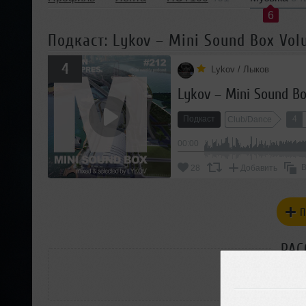
6
Подкаст: Lykov – Mini Sound Box Vol
4
Lykov / Лыков
Lykov – Mini Sound Bo
Подкаст
4
Club/Dance
00:00
В
28
Добавить
П
РАС