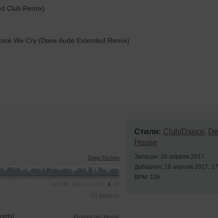
ed Club Remix)
ance We Cry (Dave Aude Extended Remix)
Стили:
Club/Dance
,
De
House
Записан: 16 апреля 2017
Deep Techno
Добавлен: 16 апреля 2017, 17
BPM: 126
118 MB, 256 kbps AAC
38
03 августа
ords]
Progressive House