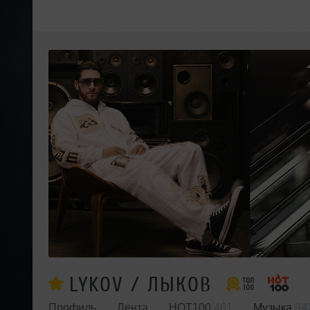
LYKOV / ЛЫКОВ
Профиль
Лента
HOT100
461
Музыка
94