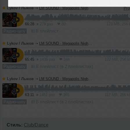
Lykov / Лыков
➝
LM SOUND - Megapolis Night 14.07.2026
66:28
279 раз
80
123 MB, 256
Радио-шоу
В плейлист
Lykov / Лыков
➝
LM SOUND - Megapolis Night 07.07.2026
65:45
1435 раз
344
122 MB, 256 
Радио-шоу
В плейлист (в 2 плейлистах)
Lykov / Лыков
➝
LM SOUND - Megapolis Night 30.06.2026
63:11
1451 раз
365
117 MB, 256 
Радио-шоу
В плейлист (в 2 плейлистах)
Стиль:
Club/Dance