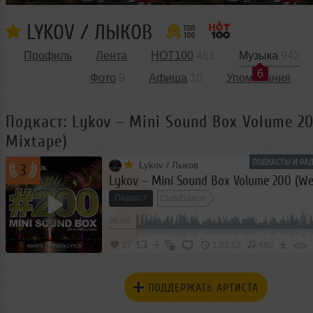
LYKOV / ЛЫКОВ
Профиль
Лента
HOT100
461
Музыка
942
6
Фото
9
Афиша
10
Упоминания
Подкаст: Lykov – Mini Sound Box Volume 2
Mixtape)
ПОДКАСТЫ И РАД
Lykov / Лыков
3
Подкаст
Club/Dance
00:00
</>
27
1:02:52
480
ПОДДЕРЖАТЬ АРТИСТА