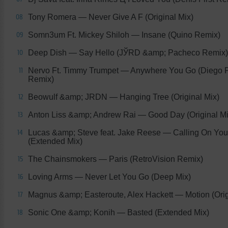
Tony Romera
— Never Give A F (Original Mix)
08
Somn3um Ft. Mickey Shiloh
— Insane (Quino Remix)
09
Deep Dish
— Say Hello (JЎRD &amp; Pacheco Remix)
10
Nervo Ft. Timmy Trumpet
— Anywhere You Go (Diego 
11
Remix)
Beowulf &amp; JRDN
— Hanging Tree (Original Mix)
12
Anton Liss &amp; Andrew Rai
— Good Day (Original Mi
13
Lucas &amp; Steve feat. Jake Reese
— Calling On You
14
(Extended Mix)
The Chainsmokers
— Paris (RetroVision Remix)
15
Loving Arms
— Never Let You Go (Deep Mix)
16
Magnus &amp; Easteroute, Alex Hackett
— Motion (Orig
17
Sonic One &amp; Konih
— Basted (Extended Mix)
18