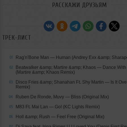
РАССКАЖИ ДРУЗЬЯМ
ТРЕК-ЛИСТ
Rag'n'Bone Man
— Human (Andrey Exx &amp; Sharap
01
Beatwalker &amp; Martire &amp; Khaos
— Dance With
02
(Martire &amp; Khaos Remix)
Disco Fries &amp; Shanahan Ft. Shy Martin
— Is It Ove
03
Remix)
Ruben De Ronde, Muvy
— Bliss (Original Mix)
04
M83 Ft. Mai Lan
— Go! (KC Lights Remix)
05
Holl &amp; Rush
— Feel Free (Original Mix)
06
Dj Sava feat. Irina Rimes Ц I Loved You (Denis First Re
07