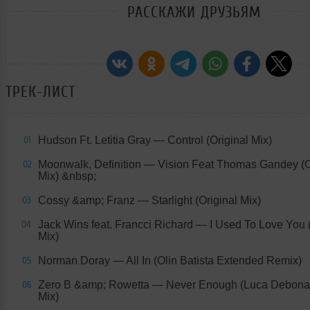
РАССКАЖИ ДРУЗЬЯМ
ТРЕК-ЛИСТ
Hudson Ft. Letitia Gray
— Control (Original Mix)
01
Moonwalk, Definition
— Vision Feat Thomas Gandey (O
02
Mix) &nbsp;
Cossy &amp; Franz
— Starlight (Original Mix)
03
Jack Wins feat. Francci Richard
— I Used To Love You (
04
Mix)
Norman Doray
— All In (Olin Batista Extended Remix)
05
Zero B &amp; Rowetta
— Never Enough (Luca Debonai
06
Mix)