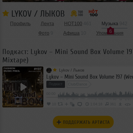
LYKOV / ЛЫКОВ
Профиль
Лента
HOT100
461
Музыка
942
6
Фото
9
Афиша
10
Упоминания
Подкаст: Lykov – Mini Sound Box Volume 19
Mixtape)
Lykov / Лыков
Lykov – Mini Sound Box Volume 197 (We
Подкаст
Club/Dance
00:00
</>
10
1:04:18
361
ПОДДЕРЖАТЬ АРТИСТА