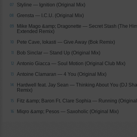
Styline
— Ignition (Original Mix)
07
Grensta
— I.C.U. (Original Mix)
08
Mike Mago &amp; Dragonette
— Secret Stash (The Hi
09
Extended Remix)
Pete Cave, Iokasti
— Give Away (Bok Remix)
10
Bob Sinclar
— Stand Up (Original Mix)
11
Antonio Giacca
— Soul Motion (Original Club Mix)
12
Antoine Clamaran
— 4 You (Original Mix)
13
Hardwell feat. Jay Sean
— Thinking About You (DJ Sha
14
Remix)
Fitz &amp; Baron Ft. Clare Sophia
— Running (Original
15
Miqro &amp; Pesos
— Saxoholic (Original Mix)
16