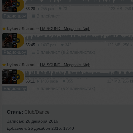
66:28
255 раз
73
123 MB, 256
Радио-шоу
В плейлист
Lykov / Лыков
➝
LM SOUND - Megapolis Night 07.07.2026
65:45
1407 раз
342
122 MB, 256 
Радио-шоу
В плейлист (в 2 плейлистах)
Lykov / Лыков
➝
LM SOUND - Megapolis Night 30.06.2026
63:11
1403 раза
355
117 MB, 256 
Радио-шоу
В плейлист (в 2 плейлистах)
Стиль:
Club/Dance
Записан: 26 декабря 2016
Добавлен: 26 декабря 2016, 17:40