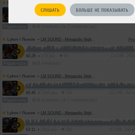
Lykov / Лыков
➝
LM SOUND - Megapolis Night 21.07.2026
СЛУШАТЬ
БОЛЬШЕ НЕ ПОКАЗЫВАТЬ
64:52
641 раз
170
120 MB, 256
Радио-шоу
В плейлист (в 2 плейлистах)
Lykov / Лыков
➝
LM SOUND - Megapolis Night 14.07.2026
66:28
279 раз
80
123 MB, 256
Радио-шоу
В плейлист
Lykov / Лыков
➝
LM SOUND - Megapolis Night 07.07.2026
65:45
1435 раз
344
122 MB, 256 
Радио-шоу
В плейлист (в 2 плейлистах)
Lykov / Лыков
➝
LM SOUND - Megapolis Night 30.06.2026
63:11
1451 раз
365
117 MB, 256 