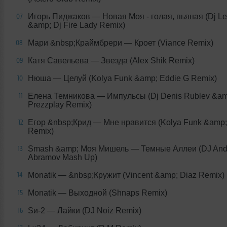
Игорь Пиджаков
— Новая Моя - голая, пьяная (Dj L
07
&amp; Dj Fire Lady Remix)
Мари &nbsp;Краймбрери
— Кроет (Viance Remix)
08
Катя Савельева
— Звезда (Alex Shik Remix)
09
Нюша
— Целуй (Kolya Funk &amp; Eddie G Remix)
10
Елена Темникова
— Импульсы (Dj Denis Rublev &am
11
Prezzplay Remix)
Егор &nbsp;Крид
— Мне нравится (Kolya Funk &amp;
12
Remix)
Smash &amp; Моя Мишель
— Темные Аллеи (DJ And
13
Abramov Mash Up)
Monatik
— &nbsp;Кружит (Vincent &amp; Diaz Remix)
14
Monatik
— Выходной (Shnaps Remix)
15
Ѕи-2
— Лайки (DJ Noiz Remix)
16