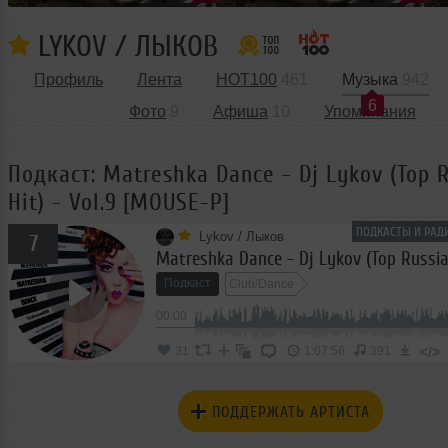
LYKOV / ЛЫКОВ
Профиль
Лента
HOT100
461
Музыка
942
6
Фото
9
Афиша
10
Упоминания
Подкаст: Matreshka Dance - Dj Lykov (Top 
Hit) - Vol.9 [MOUSE-P]
ПОДКАСТЫ И РАД
Lykov / Лыков
7
Подкаст
Club/Dance
00:00
</>
31
1:07:56
391
ПОДДЕРЖАТЬ АРТИСТА