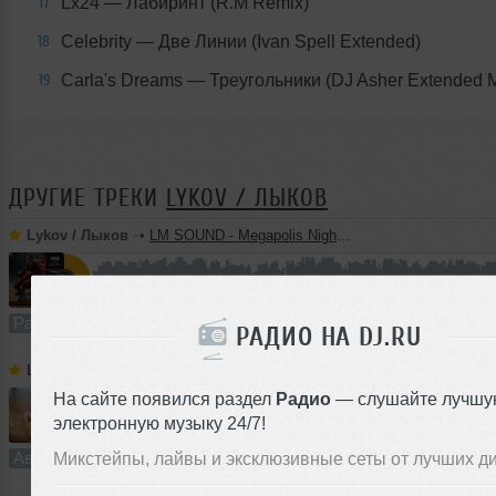
Lx24
— Лабиринт (R.M Remix)
17
Celebrity
— Две Линии (Ivan Spell Extended)
18
Carla's Dreams
— Треугольники (DJ Asher Extended M
19
ДРУГИЕ ТРЕКИ
LYKOV / ЛЫКОВ
Lykov / Лыков
➝
LM SOUND - Megapolis Night 28.07.2026
63:47
721 раз
171
118 MB, 256
Радио-шоу
В плейлист (в 3 плейлистах)
РАДИО НА DJ.RU
Lykov / Лыков
➝
Dream On (Extended Mix) [Road Story Records]
На сайте появился раздел
Радио
— слушайте лучшу
электронную музыку 24/7!
5:28
942 раза
238
10 MB, 256
Авторский трек
В плейлист
Микстейпы, лайвы и эксклюзивные сеты от лучших д