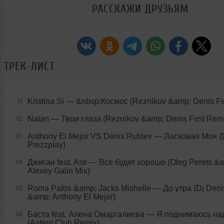
РАССКАЖИ ДРУЗЬЯМ
ТРЕК-ЛИСТ
Kristina Si
— &nbsp;Космос (Reznikov &amp; Denis Fir
01
Natan
— Твои глаза (Reznikov &amp; Denis First Rem
02
Anthony El Mejor VS Denis Rublev
— Ласковая Моя (
03
Prezzplay)
Джиган feat. Asti
— Все будет хорошо (Oleg Perets &
04
Alexey Galin Mix)
Roma Pafos &amp; Jacks Mishelle
— До утра (Dj Deni
05
&amp; Anthony El Mejor)
Баста feat. Алена Омаргалиева
— Я поднимаюсь на
06
(Astero Club Remix)