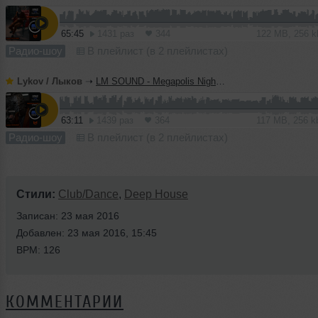
65:45
1431 раз
344
122 MB, 256 
Радио-шоу
В плейлист (в 2 плейлистах)
Lykov / Лыков
➝
LM SOUND - Megapolis Night 30.06.2026
63:11
1439 раз
364
117 MB, 256 
Радио-шоу
В плейлист (в 2 плейлистах)
Стили:
Club/Dance
,
Deep House
Записан: 23 мая 2016
Добавлен: 23 мая 2016, 15:45
BPM: 126
КОММЕНТАРИИ