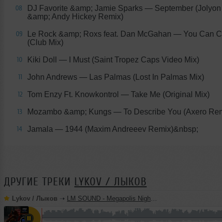
DJ Favorite &amp; Jamie Sparks
— September (Jolyon
08
&amp; Andy Hickey Remix)
Le Rock &amp; Roxs feat. Dan McGahan
— You Can Ca
09
(Club Mix)
Kiki Doll
— I Must (Saint Tropez Caps Video Mix)
10
John Andrews
— Las Palmas (Lost In Palmas Mix)
11
Tom Enzy Ft. Knowkontrol
— Take Me (Original Mix)
12
Mozambo &amp; Kungs
— To Describe You (Axero Re
13
Jamala
— 1944 (Maxim Andreeev Remix)&nbsp;
14
ДРУГИЕ ТРЕКИ
LYKOV / ЛЫКОВ
Lykov / Лыков
➝
LM SOUND - Megapolis Night 28.07.2026