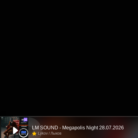
Ш
LM SOUND - Megapolis Night 28.07.2026
Lykov / Лыков