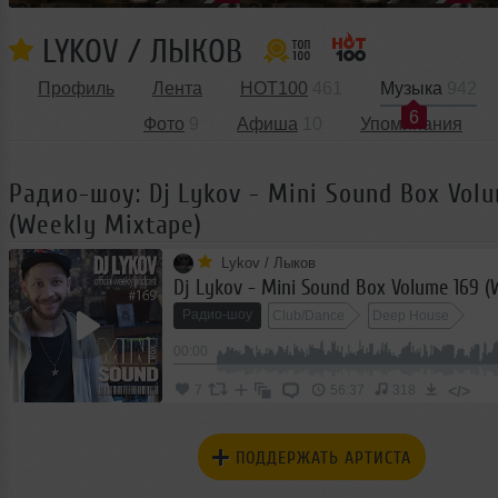
LYKOV / ЛЫКОВ
Профиль
Лента
HOT100
461
Музыка
942
6
Фото
9
Афиша
10
Упоминания
Радио-шоу: Dj Lykov - Mini Sound Box Vol
(Weekly Mixtape)
Lykov / Лыков
Радио-шоу
Club/Dance
Deep House
00:00
</>
7
56:37
318
ПОДДЕРЖАТЬ АРТИСТА