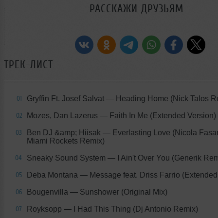
РАССКАЖИ ДРУЗЬЯМ
ТРЕК-ЛИСТ
Gryffin Ft. Josef Salvat
— Heading Home (Nick Talos R
01
Mozes, Dan Lazerus
— Faith In Me (Extended Version)
02
Ben DJ &amp; Hiisak
— Everlasting Love (Nicola Fas
03
Miami Rockets Remix)
Sneaky Sound System
— I Ain't Over You (Generik Rem
04
Deba Montana
— Message feat. Driss Farrio (Extended
05
Bougenvilla
— Sunshower (Original Mix)
06
Royksopp
— I Had This Thing (Dj Antonio Remix)
07