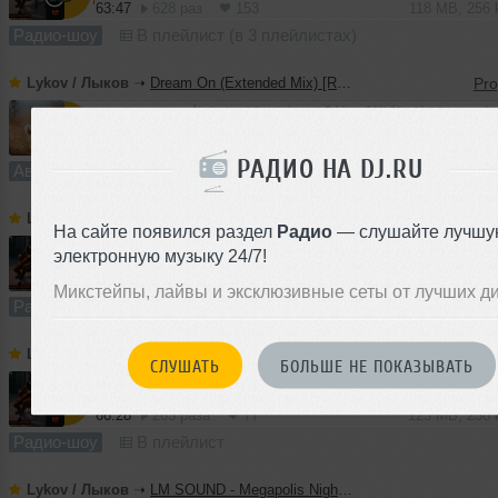
63:47
628 раз
153
118 MB, 256
Радио-шоу
В плейлист (в 3 плейлистах)
Lykov / Лыков
➝
Dream On (Extended Mix) [Road Story Records]
5:28
930 раз
232
10 MB, 256
РАДИО НА DJ.RU
Авторский трек
В плейлист
Lykov / Лыков
➝
LM SOUND - Megapolis Night 21.07.2026
На сайте появился раздел
Радио
— слушайте лучшу
электронную музыку 24/7!
64:52
629 раз
166
120 MB, 256
Микстейпы, лайвы и эксклюзивные сеты от лучших д
Радио-шоу
В плейлист (в 2 плейлистах)
Lykov / Лыков
➝
LM SOUND - Megapolis Night 14.07.2026
СЛУШАТЬ
БОЛЬШЕ НЕ ПОКАЗЫВАТЬ
66:28
263 раза
77
123 MB, 256
Радио-шоу
В плейлист
Lykov / Лыков
➝
LM SOUND - Megapolis Night 07.07.2026