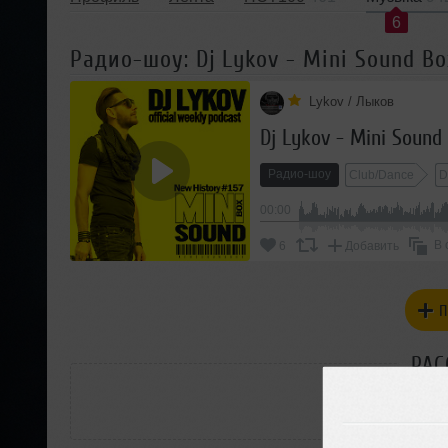
6
Радио-шоу: Dj Lykov - Mini Sound Bo
Lykov / Лыков
Dj Lykov - Mini Sound
Радио-шоу
Club/Dance
D
00:00
В 
6
Добавить
П
РАС