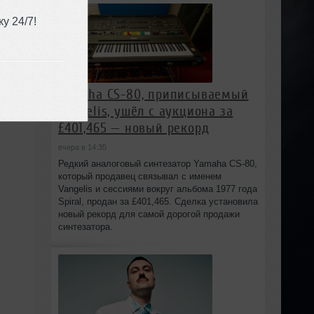
у 24/7!
Yamaha CS-80, приписываемый
Vangelis, ушёл с аукциона за
£401,465 — новый рекорд
вчера в 14:35
Редкий аналоговый синтезатор Yamaha CS-80,
который продавец связывал с именем
Vangelis и сессиями вокруг альбома 1977 года
Spiral, продан за £401,465. Сделка установила
новый рекорд для самой дорогой продажи
синтезатора.