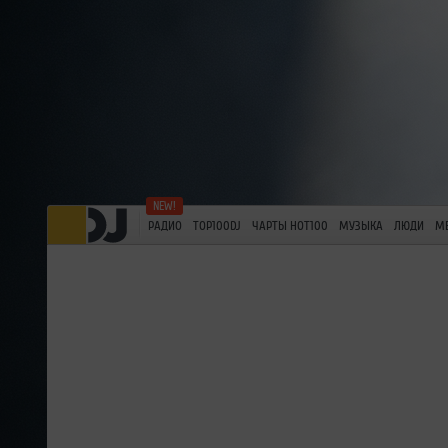
РАДИО
TOP100DJ
ЧАРТЫ HOT100
МУЗЫКА
ЛЮДИ
М