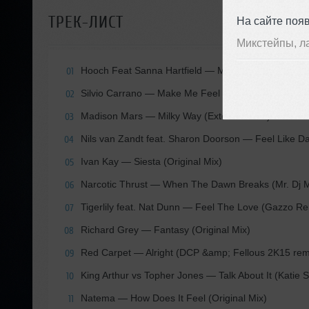
ТРЕК-ЛИСТ
На сайте поя
Микстейпы, л
Hooch Feat Sanna Hartfield
— My Way (Original mix
01
Silvio Carrano
— Make Me Feel (Original Mix)
02
Madison Mars
— Milky Way (Extended Mix)
03
Nils van Zandt feat. Sharon Doorson
— Feel Like Da
04
Ivan Kay
— Siesta (Original Mix)
05
Narcotic Thrust
— When The Dawn Breaks (Mr. Dj M
06
Tigerlily feat. Nat Dunn
— Feel The Love (Gazzo Re
07
Richard Grey
— Fantasy (Original Mix)
08
Red Carpet
— Alright (DCP &amp; Fellous 2K15 rem
09
King Arthur vs Topher Jones
— Talk About It (Katie S
10
Natema
— How Does It Feel (Original Mix)
11