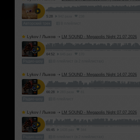
5:28
942 раза
238
Авторский трек
В плейлист
Lykov / Лыков
➝
LM SOUND - Megapolis Night 21.07.2026
64:52
645 раз
170
Радио-шоу
В плейлист (в 2 плейлистах)
Lykov / Лыков
➝
LM SOUND - Megapolis Night 14.07.2026
66:28
283 раза
81
Радио-шоу
В плейлист
Lykov / Лыков
➝
LM SOUND - Megapolis Night 07.07.2026
65:45
1435 раз
344
Радио-шоу
В плейлист (в 2 плейлистах)