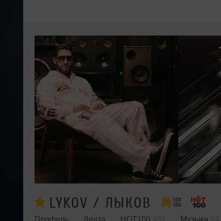
LYKOV / ЛЫКОВ
Профиль
Лента
HOT100
461
Музыка
94