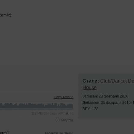
Remix)
Стили:
Club/Dance
,
De
House
Записан: 23 февраля 2016
Deep Techno
Добавлен: 25 февраля 2016, 
BPM: 128
118 MB, 256 kbps AAC
63
03 августа
ords]
Progressive House