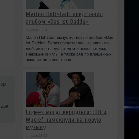
Marlon Hoffstadt представил
альбом «Das Ist Daddy»
вчера в 13:34
Marlon Hoffstadt выпустил новый альбом «Das
Ist Daddy». Релиз представлен как «письмо
любви» к его слушателям и включает уже
знакомые синглы, а также ряд приглашённых
вокалистов и соавторов.
ep
12:59
Fugees могут вернуться: Hill и
Wyclef намекнули на новую
музыку
вчера в 13:02