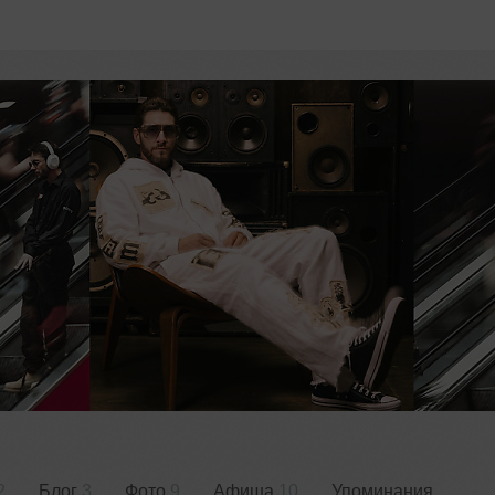
2
Блог
3
Фото
9
Афиша
10
Упоминания