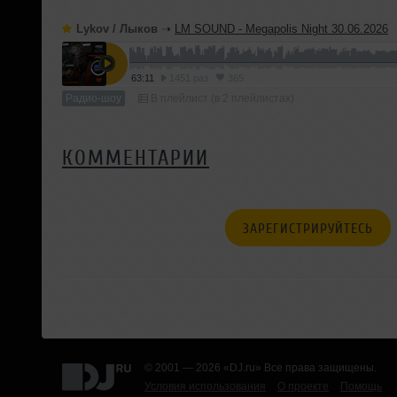
Lykov / Лыков
➝
LM SOUND - Megapolis Night 30.06.2026
63:11
1451 раз
365
Радио-шоу
В плейлист (в 2 плейлистах)
КОММЕНТАРИИ
ЗАРЕГИСТРИРУЙТЕСЬ
© 2001 — 2026 «DJ.ru» Все права защищены.
Условия использования
О проекте
Помощь