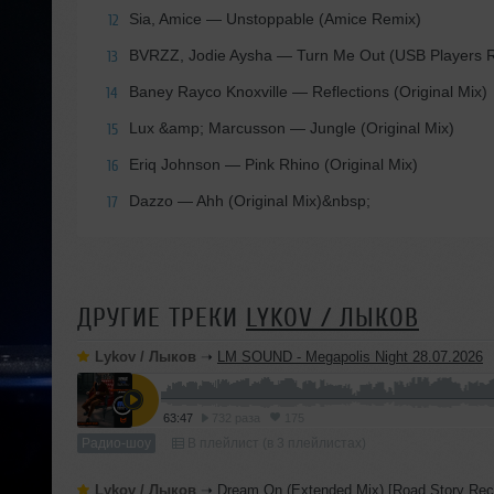
Sia, Amice
— Unstoppable (Amice Remix)
12
BVRZZ, Jodie Aysha
— Turn Me Out (USB Players 
13
Baney Rayco Knoxville
— Reflections (Original Mix)
14
Lux &amp; Marcusson
— Jungle (Original Mix)
15
Eriq Johnson
— Pink Rhino (Original Mix)
16
Dazzo
— Ahh (Original Mix)&nbsp;
17
ДРУГИЕ ТРЕКИ
LYKOV / ЛЫКОВ
Lykov / Лыков
➝
LM SOUND - Megapolis Night 28.07.2026
63:47
732 раза
175
Радио-шоу
В плейлист (в 3 плейлистах)
Lykov / Лыков
➝
Dream On (Extended Mix) [Road Story Rec