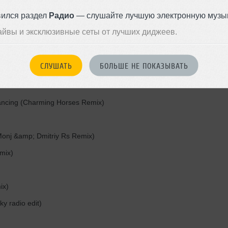
вился раздел
Радио
— слушайте лучшую электронную музык
айвы и эксклюзивные сеты от лучших диджеев.
)
СЛУШАТЬ
БОЛЬШЕ НЕ ПОКАЗЫВАТЬ
ncing (Charming Horses Remix)
onj &amp; Dmitriy Rs Remix)
mix)
ix)
ky radio edit)