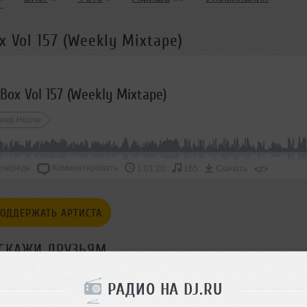
x Vol 157 (Weekly Mixtape)
 Box Vol 157 (Weekly Mixtape)
eep House
очередь
Комментировать
</>
1:01:20
165
Скачать
ОДДЕРЖАТЬ АРТИСТА
СКАЖИ ДРУЗЬЯМ
РАДИО НА DJ.RU