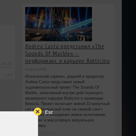
Andrea Casta представил «The
Sounds Of Marble» —
перформанс в карьере Botticino
-61:20
вчера в 15:05
Итальянский скрипач, диджей и продюсер
Andrea Casta представил новый
аудиовизуальный проект The Sounds Of
Marble, записанный внутри действующего
мраморного карьера Botticino в провинции
Brescia. Проект включает живой 22‑минутный
сет и официальный клип на свежий сингл
Esc
Fragments, и объединил живое исполнение,
диджеинг и масштабную визуальную
постановку.