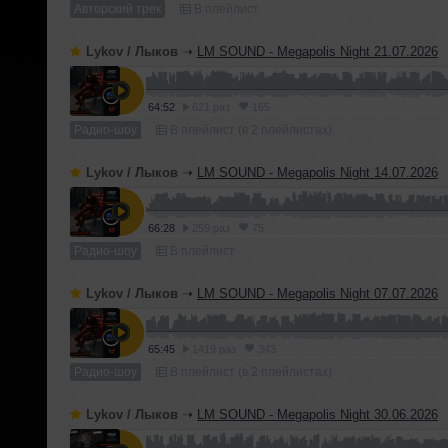
Авторский трек
В плейлист
Lykov / Лыков
➝
LM SOUND - Megapolis Night 21.07.2026
64:52
621 раз
165
Радио-шоу
В плейлист (в 2 плейлистах)
Lykov / Лыков
➝
LM SOUND - Megapolis Night 14.07.2026
66:28
259 раз
75
Радио-шоу
В плейлист
Lykov / Лыков
➝
LM SOUND - Megapolis Night 07.07.2026
65:45
1419 раз
343
Радио-шоу
В плейлист (в 2 плейлистах)
Lykov / Лыков
➝
LM SOUND - Megapolis Night 30.06.2026