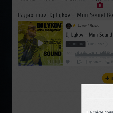
6
Радио-шоу: Dj Lykov – Mini Sound Bo
Lykov / Лыков
Dj Lykov – Mini Sound
Радио-шоу
Club/Dance
00:00
В
11
Добавить
П
РАС
На сайте поя