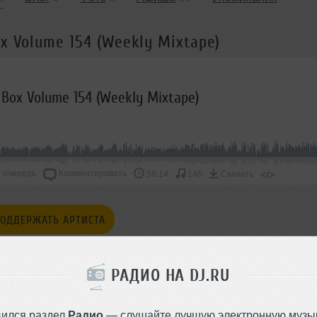
x Volume 154 (Weekly Mixtape)
 Box Volume 154 (Weekly Mixtape)
 очередь
Комментировать
</>
58:14
146
Скачать
ОДДЕРЖАТЬ АРТИСТА
СКАЖИ ДРУЗЬЯМ
РАДИО НА DJ.RU
вился раздел
Радио
— слушайте лучшую электронную музык