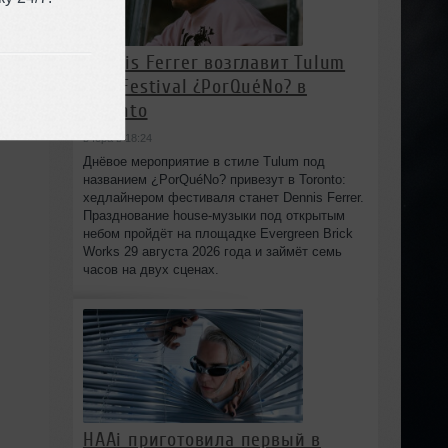
Dennis Ferrer возглавит Tulum
Day Festival ¿PorQuéNo? в
Toronto
вчера в 18:24
Днёвое мероприятие в стиле Tulum под
названием ¿PorQuéNo? привезут в Toronto:
хедлайнером фестиваля станет Dennis Ferrer.
Празднование house-музыки под открытым
небом пройдёт на площадке Evergreen Brick
Works 29 августа 2026 года и займёт семь
часов на двух сценах.
HAAi приготовила первый в