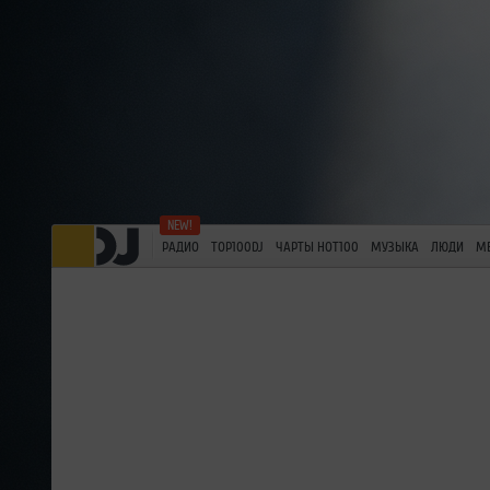
РАДИО
TOP100DJ
ЧАРТЫ HOT100
МУЗЫКА
ЛЮДИ
М