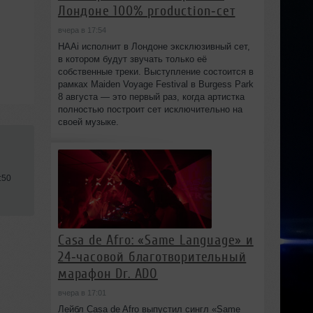
Лондоне 100% production‑сет
вчера в 17:54
HAAi исполнит в Лондоне эксклюзивный сет,
в котором будут звучать только её
собственные треки. Выступление состоится в
рамках Maiden Voyage Festival в Burgess Park
8 августа — это первый раз, когда артистка
полностью построит сет исключительно на
своей музыке.
:50
Casa de Afro: «Same Language» и
24‑часовой благотворительный
марафон Dr. ADO
вчера в 17:01
Лейбл Casa de Afro выпустил сингл «Same