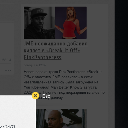
JME неожиданно добавил
куплет в «Break It Off»
PinkPantheress
-58:14
сегодня в 12:07
Новая версия трека PinkPantheress «Break It
Off» с участием JME появилась в сети:
незаглавленная запись была загружена на
YouTube-канал Man Better Know 2 августа
2026 года. Пока нет подтверждения планов по
Esc
официальному релизу.
у 24/7!