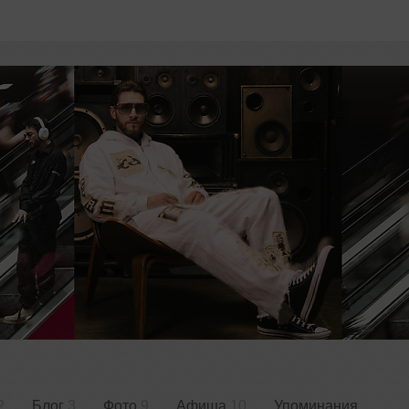
2
Блог
3
Фото
9
Афиша
10
Упоминания