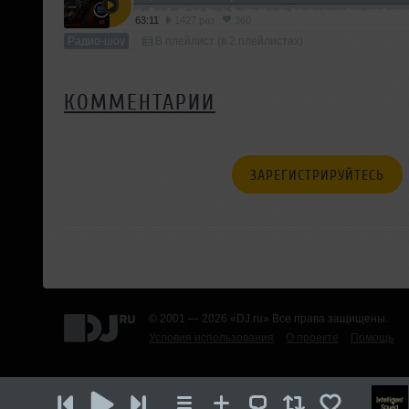
63:11
1427 раз
360
Радио-шоу
В плейлист (в 2 плейлистах)
КОММЕНТАРИИ
ЗАРЕГИСТРИРУЙТЕСЬ
© 2001 — 2026 «DJ.ru» Все права защищены.
Условия использования
О проекте
Помощь