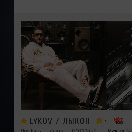
LYKOV / ЛЫКОВ
Профиль
Лента
HOT100
461
Музыка
94