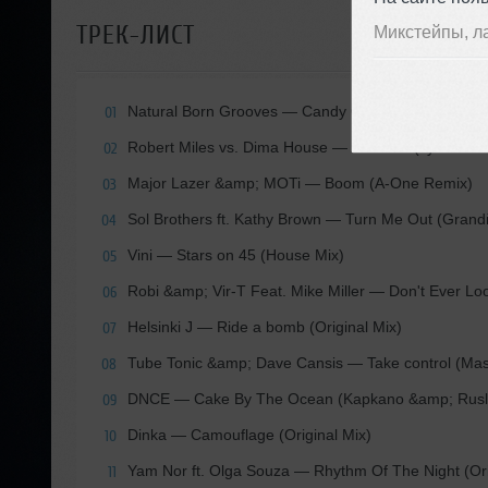
ТРЕК-ЛИСТ
Микстейпы, л
Natural Born Grooves
— Candy On The Dancefloor 
01
Robert Miles vs. Dima House
— Children (Ilya Calv
02
Major Lazer &amp; MOTi
— Boom (A-One Remix)
03
Sol Brothers ft. Kathy Brown
— Turn Me Out (Grandй
04
Vini
— Stars on 45 (House Mix)
05
Robi &amp; Vir-T Feat. Mike Miller
— Don't Ever Loo
06
Helsinki J
— Ride a bomb (Original Mix)
07
Tube Tonic &amp; Dave Cansis
— Take control (Mas
08
DNCE
— Cake By The Ocean (Kapkano &amp; Rusl
09
Dinka
— Camouflage (Original Mix)
10
Yam Nor ft. Olga Souza
— Rhythm Of The Night (Ori
11