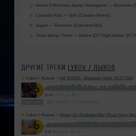
Henza ft.Michaela &amp; Narangerel
— Moments (St
12
Cassette Kids
— Spin (Cassian Remix)
13
Sagan
— Boomers (Extended Mix)
14
Years &amp; Years
— Desire (DJ Flight &amp; DJ 
15
ДРУГИЕ ТРЕКИ
LYKOV / ЛЫКОВ
Lykov / Лыков
➝
LM SOUND - Megapolis Night 28.07.2026
63:47
557 раз
137
Радио-шоу
В плейлист (в 3 плейлистах)
Lykov / Лыков
➝
Dream On (Extended Mix) [Road Story Rec
5:28
918 раз
230