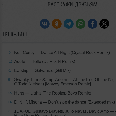
РАССКАЖИ ДРУЗЬЯМ
ТРЕК-ЛИСТ
Kori Cosby
— Dance All Night (Crystal Rock Remix)
01
Adele
— Hello (DJ PitkiN Remix)
02
Earstrip
— Galvanize (Gift Mix)
03
Swanky Tunes &amp; Arston
— At The End Of The Night 
04
C.Todd Nielsen) [Matvey Emerson Remix]
Hurts
— Lights (The Rooftop Boys Remix)
05
Dj Nil ft Mischa
— Don`t stop the dance (Extended mix)
06
1DAFUL, Gustavo Bravetti, Julio Navas, David Amo
— A
07
Raw (Tony Romera Bootleg)