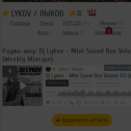
LYKOV / ЛЫКОВ
Профиль
Лента
HOT100
461
Музыка
942
6
Фото
9
Афиша
10
Упоминания
Радио-шоу: Dj Lykov – Mini Sound Box Vol
(Weekly Mixtape)
ПОДКАСТЫ И РАД
Lykov / Лыков
4
Радио-шоу
Club/Dance
Deep House
00:00
</>
18
58:48
416
ПОДДЕРЖАТЬ АРТИСТА