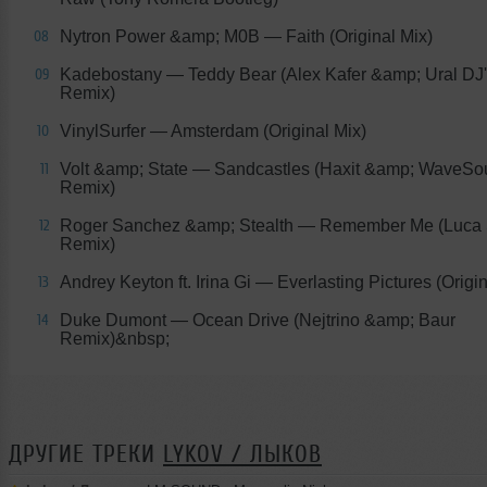
Nytron Power &amp; M0B
— Faith (Original Mix)
08
Kadebostany
— Teddy Bear (Alex Kafer &amp; Ural DJ
09
Remix)
VinylSurfer
— Amsterdam (Original Mix)
10
Volt &amp; State
— Sandcastles (Haxit &amp; WaveSo
11
Remix)
Roger Sanchez &amp; Stealth
— Remember Me (Luca 
12
Remix)
Andrey Keyton ft. Irina Gi
— Everlasting Pictures (Origi
13
Duke Dumont
— Ocean Drive (Nejtrino &amp; Baur
14
Remix)&nbsp;
ДРУГИЕ ТРЕКИ
LYKOV / ЛЫКОВ