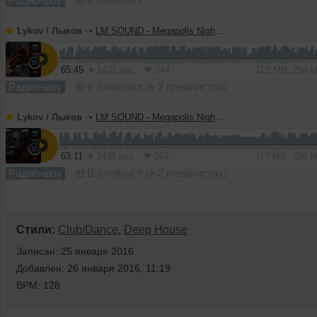
Радио-шоу
В плейлист
Lykov / Лыков
➝
LM SOUND - Megapolis Night 07.07.2026
65:45
1431 раз
344
122 MB, 256 
Радио-шоу
В плейлист (в 2 плейлистах)
Lykov / Лыков
➝
LM SOUND - Megapolis Night 30.06.2026
63:11
1435 раз
362
117 MB, 256 
Радио-шоу
В плейлист (в 2 плейлистах)
Стили:
Club/Dance
,
Deep House
Записан: 25 января 2016
Добавлен: 26 января 2016, 11:19
BPM: 128