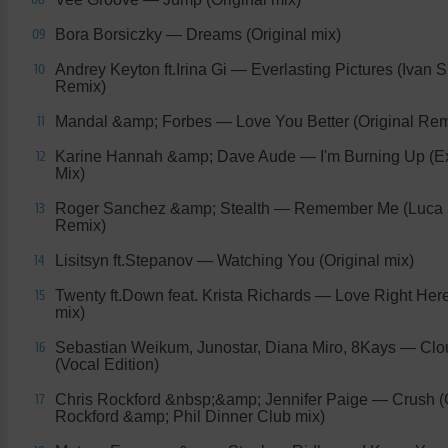
Bora Borsiczky
— Dreams (Original mix)
09
Andrey Keyton ft.Irina Gi
— Everlasting Pictures (Ivan S
10
Remix)
Mandal &amp; Forbes
— Love You Better (Original Rem
11
Karine Hannah &amp; Dave Aude
— I'm Burning Up (E
12
Mix)
Roger Sanchez &amp; Stealth
— Remember Me (Luca 
13
Remix)
Lisitsyn ft.Stepanov
— Watching You (Original mix)
14
Twenty ft.Down feat. Krista Richards
— Love Right Here 
15
mix)
Sebastian Weikum, Junostar, Diana Miro, 8Kays
— Clo
16
(Vocal Edition)
Chris Rockford &nbsp;&amp; Jennifer Paige
— Crush (
17
Rockford &amp; Phil Dinner Club mix)