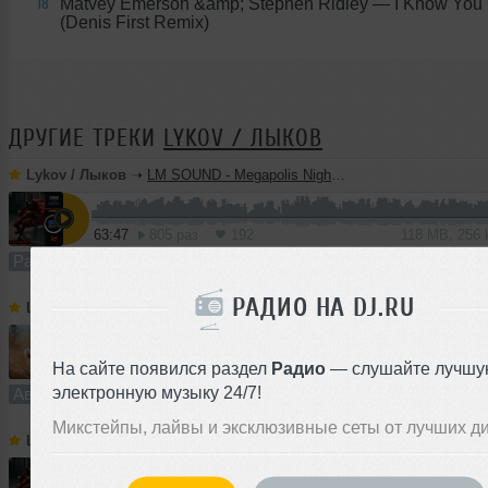
Matvey Emerson &amp; Stephen Ridley
— I Know You
18
(Denis First Remix)
ДРУГИЕ ТРЕКИ
LYKOV / ЛЫКОВ
Lykov / Лыков
➝
LM SOUND - Megapolis Night 28.07.2026
63:47
805 раз
192
118 MB, 256
Радио-шоу
В плейлист (в 3 плейлистах)
РАДИО НА DJ.RU
Lykov / Лыков
➝
Dream On (Extended Mix) [Road Story Records]
На сайте появился раздел
Радио
— слушайте лучшу
5:28
1158
284
10 MB, 256 
электронную музыку 24/7!
Авторский трек
В плейлист
Микстейпы, лайвы и эксклюзивные сеты от лучших д
Lykov / Лыков
➝
LM SOUND - Megapolis Night 21.07.2026