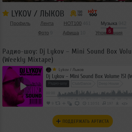
LYKOV / ЛЫКОВ
Профиль
Лента
HOT100
461
Музыка
942
6
Фото
9
Афиша
10
Упоминания
Радио-шоу: Dj Lykov – Mini Sound Box Volu
(Weekly Mixtape)
Lykov / Лыков
Радио-шоу
Club/Dance
Deep House
00:00
</>
9
1:10:51
197
ПОДДЕРЖАТЬ АРТИСТА