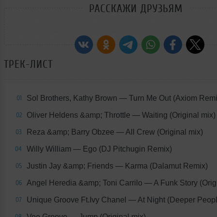
РАССКАЖИ ДРУЗЬЯМ
ТРЕК-ЛИСТ
Sol Brothers, Kathy Brown
— Turn Me Out (Axiom Remi
01
Oliver Heldens &amp; Throttle
— Waiting (Original mix)
02
Reza &amp; Barry Obzee
— All Crew (Original mix)
03
Willy William
— Ego (DJ Pitchugin Remix)
04
Justin Jay &amp; Friends
— Karma (Dalamut Remix)
05
Angel Heredia &amp; Toni Carrilo
— A Funk Story (Orig
06
Unique Groove Ft.Ivy Chanel
— At Night (Deeper Peop
07
Vee Groove
— Jump (Original mix)
08